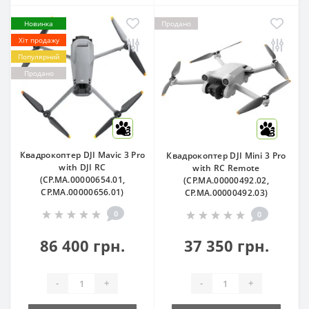
Новинка
Продано
Хіт продажу
Популярний
Продано
3
3
Квадрокоптер DJI Mavic 3 Pro
Квадрокоптер DJI Mini 3 Pro
with DJI RC
with RC Remote
(CP.MA.00000654.01,
(CP.MA.00000492.02,
CP.MA.00000656.01)
CP.MA.00000492.03)
0
0
86 400 грн.
37 350 грн.
-
+
-
+