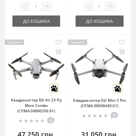
-
+
-
+
ДО КОШИКА
ДО КОШИКА
Продано
Продано
3
3
Квадрокоптер DJI Air 2S Fly
Квадрокоптер DJI Mini 3 Pro
More Combo
(CP.MA.00000485.01)
(CP.MA.00000350.01)
0
0
47 250 грн.
31 050 грн.