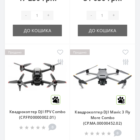
-
+
-
+
ДО КОШИКА
ДО КОШИКА
Продано
Продано
3
3
Квадрокоптер DJI FPV Combo
Квадрокоптер DJI Mavic 3 Fly
(CP.FP.00000002.01)
More Combo
(CP.MA.00000452.02)
0
0