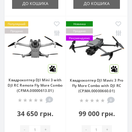
ДО КОШИКА
ДО КОШИКА
Популярний
Новинка
Продано
Продано
Рекомендуємо
3
3
Квадрокоптер DJI Mini 3 with
Квадрокоптер DJI Mavic 3 Pro
DJI RC Remote Fly More Combo
Fly More Combo with DJI RC
(CP.MA.00000613.01)
(CP.MA.00000660.01)
0
0
34 650 грн.
99 000 грн.
-
+
-
+