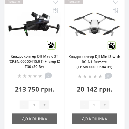
Продано
Продано
3
3
Квадрокоптер DJI Mavic 3T
Квадрокоптер DJI Mini 3 with
(CP.EN.00000415.01) + lamp JZ
RC-N1 Remote
T30 (30 Вт)
(CP.MA.00000584.01)
0
0
213 750 грн.
20 142 грн.
-
+
-
+
ДО КОШИКА
ДО КОШИКА