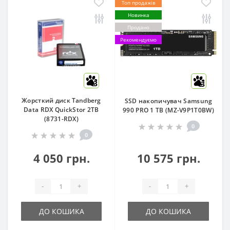
Топ продажів
Новинка
Продано
Рекомендуємо
3
3
Жорсткий диск Tandberg
SSD накопичувач Samsung
Data RDX QuickStor 2TB
990 PRO 1 TB (MZ-V9P1T0BW)
(8731-RDX)
0
0
4 050 грн.
10 575 грн.
-
+
-
+
ДО КОШИКА
ДО КОШИКА