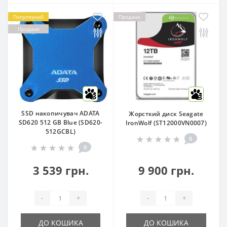
Популярний
Продано
Продано
3
3
SSD накопичувач ADATA
Жорсткий диск Seagate
SD620 512 GB Blue (SD620-
IronWolf (ST12000VN0007)
512GCBL)
0
0
3 539 грн.
9 900 грн.
-
+
-
+
ДО КОШИКА
ДО КОШИКА