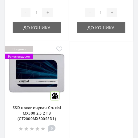
-
+
-
+
ДО КОШИКА
ДО КОШИКА
Продано
Рекомендуємо
3
SSD накопичувач Crucial
MX500 2.5 2 TB
(CT2000MX500SSD1)
0