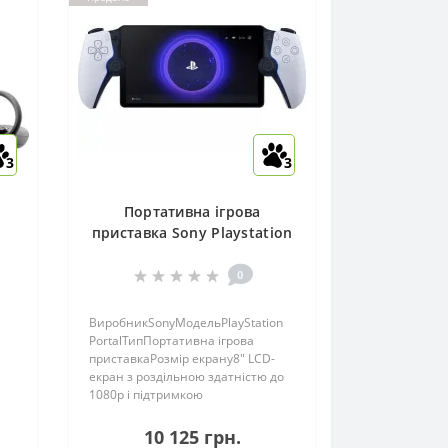
3
3
Портативна ігрова
R
приставка Sony Playstation
Portal Remote Player White
(1000042436)
0
ВиробникSonyМодельPlayStation
PortalТипПортативна ігрова
приставкаРозмір екрану8" LCD-
екран з роздільною здатністю до
1080p і підтримкою
60fpsДодатковоВбудовані
динаміки: єАкумулятор: єЧас
10 125 грн.