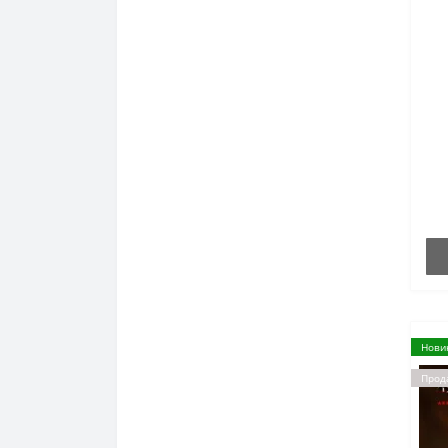
Нови
Прод