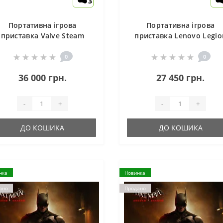
3
Портативна ігрова
Портативна ігрова
приставка Valve Steam
приставка Lenovo Legio
Deck OLED 1 TB
Go 512 GB Shadow Blac
(83E1004ARA)
0
0
36 000 грн.
27 450 грн.
-
+
-
+
ДО КОШИКА
ДО КОШИКА
нка
Новинка
ано
Продано