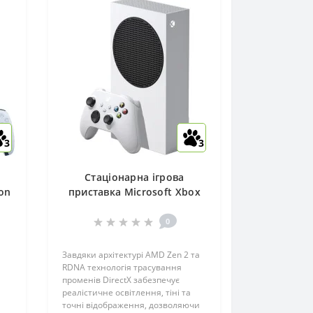
3
3
Стаціонарна ігрова
ion
приставка Microsoft Xbox
B
Series S 1 TB White
0
Завдяки архітектурі AMD Zen 2 та
RDNA технологія трасування
променів DirectX забезпечує
реалістичне освітлення, тіні та
точні відображення, дозволяючи