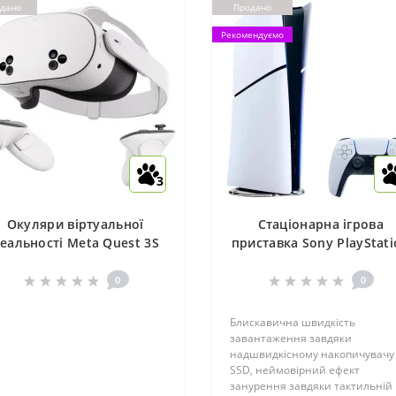
дано
Продано
Рекомендуємо
3
Окуляри віртуальної
Стаціонарна ігрова
еальності Meta Quest 3S
приставка Sony PlayStat
128GB
5 Slim Digital Edition 1T
0
0
Блискавична швидкість
завантаження завдяки
надшвидкісному накопичувачу
SSD, неймовірний ефект
занурення завдяки тактильній