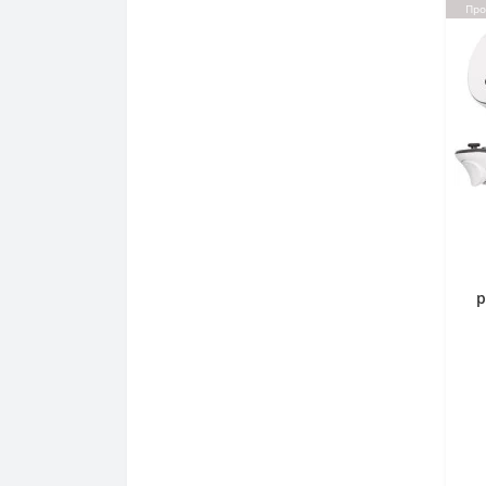
Про
р