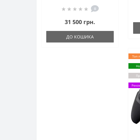
ав
го
0
95М
31 500 грн.
ДО КОШИКА
Топ 
Но
Пр
Реко