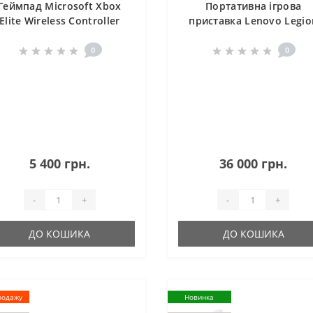
Геймпад Microsoft Xbox
Портативна ігрова
Elite Wireless Controller
приставка Lenovo Legio
Series 2 Black (FST-00001)
Go S 8APU1 1 TB Glacier
White (83N60000US)
0
0
5 400 грн.
36 000 грн.
-
+
-
+
ДО КОШИКА
ДО КОШИКА
родажу
Новинка