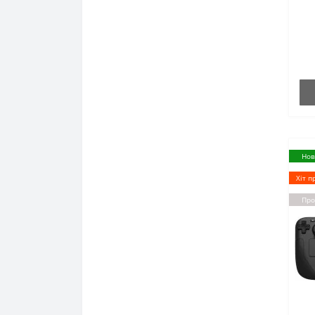
Нов
Хіт п
Про