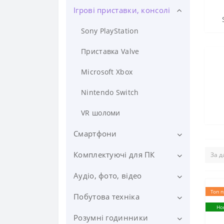
Asus
Ігрові приставки, консолі
Samsung
Lenovo
Lenovo
Sony PlayStation
Samsung
Wacom
Приставка Valve
HP
Microsoft Xbox
Dell
Nintendo Switch
MSI
VR шоломи
Razer
Смартфони
Gigabyte
Комплектуючі для ПК
Google
Microsoft
Samsung
Аудіо, фото, відео
Процесори
Топ п
LG
Материнські плати
Побутова техніка
Фотоапарати
Но
Відеокарти
Екшн-камери
Розумні годинники
Пилососи