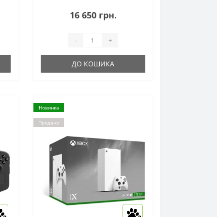
створювати динамічні та живі
світи...
16 650 грн.
-
+
ДО КОШИКА
Новинка
Продано