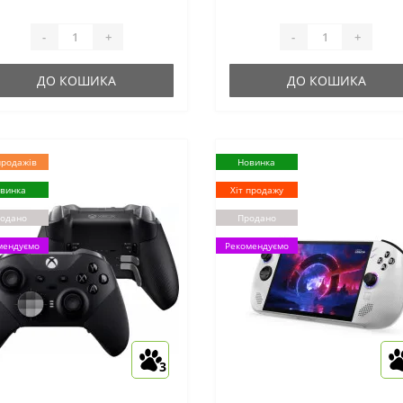
тономної роботи: до 10
дРозміри, мм: 337 x 150 x
аса, ..
-
+
-
+
ДО КОШИКА
ДО КОШИКА
продажів
Новинка
винка
Хіт продажу
одано
Продано
мендуємо
Рекомендуємо
3