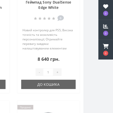
Геймпад Sony DualSense
n
Edge White
0
0
Новий контролер для PS5; Висока
0
точність та можливість
персоналізації; Отримайте
перевагу завдяки
налаштовуваним елементам
управління і профілям; Ультра
0
персоналізоване управління;
8 640 грн.
Змінні накладки на стік;
Інтерфейс контролера
користувача; Змінні мод..
-
+
ДО КОШИКА
Продано