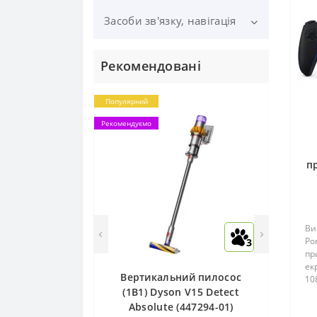
Модулі пам'яті
Навушники
Зарядні станції
Засоби зв'язку, навігація
Garmin
Жорсткі диски та SSD
Квадрокоптери
Samsung
Навігатори
накопичувачі
Рекомендовані
Рації
Апаратний
Популярний
криптогаманець
Рекомендуємо
п
Mi
Ви
Po
3
пр
ек
Вертикальний пилосос
10
(1В1) Dyson V15 Detect
60
ди
Absolute (447294-01)