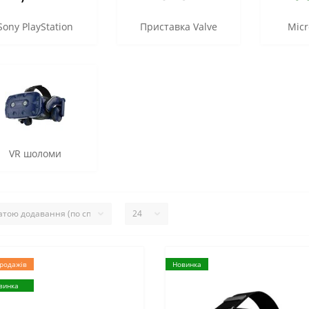
Sony PlayStation
Приставка Valve
Micr
VR шоломи
родажів
Новинка
винка