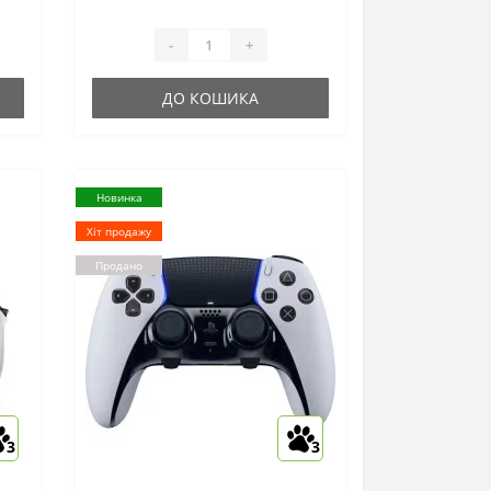
автономної роботи: до 10
годРозміри, мм: 337 x 150 x
95Маса, ..
-
+
ДО КОШИКА
Новинка
Хіт продажу
Продано
3
3