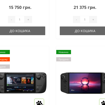
віддачі, адаптивним кнопкам
спуску і 3D-звуку, а також
15 750 грн.
21 375 грн.
приголомшливі ігри нового
покоління для PlayStation...
-
+
-
+
ДО КОШИКА
ДО КОШИКА
инка
Новинка
родажу
Продано
дано