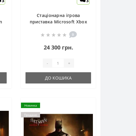
3
3
Стаціонарна ігрова
n
приставка Microsoft Xbox
k
Series X 1 TB All-Digital
Robot White
0
24 300 грн.
-
+
ДО КОШИКА
Новинка
Продано