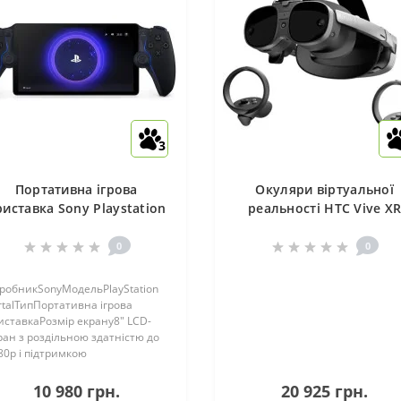
3
Портативна ігрова
Окуляри віртуальної
риставка Sony Playstation
реальності HTC Vive X
Portal Remote Player
Elite Deluxe Pack
dnight Black (1000045051)
(99HAUL003-00)
0
0
робникSonyМодельPlayStation
rtalТипПортативна ігрова
иставкаРозмір екрану8" LCD-
ран з роздільною здатністю до
80p і підтримкою
fpsДодатковоВбудовані
наміки: єАкумулятор: єЧас
10 980 грн.
20 925 грн.