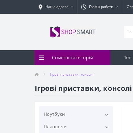
Наша адреса
Графік роботи
Оп
Список категорій
Топ
Ігрові приставки, консолі
Ігрові приставки, консолі
Ноутбуки
Планшети
Acer