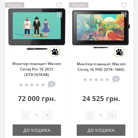
Продано
Продано
3
3
Монітор-планшет Wacom
Монітор-планшет Wacom
Cintiq Pro 16 2021
Cintiq 16 FHD (DTK-1660)
(DTH167K0B)
0
0
72 000 грн.
24 525 грн.
-
+
-
+
ДО КОШИКА
ДО КОШИКА