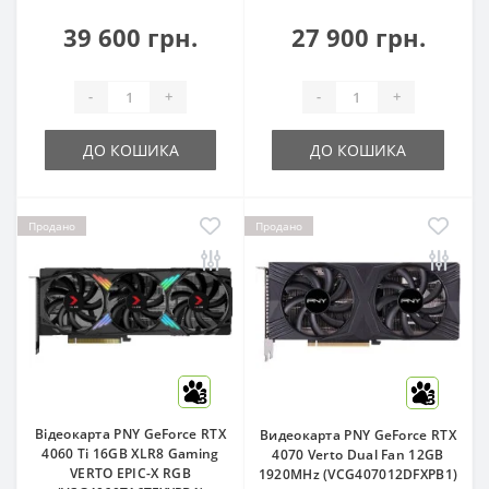
39 600 грн.
27 900 грн.
-
+
-
+
ДО КОШИКА
ДО КОШИКА
Продано
Продано
3
3
Відеокарта PNY GeForce RTX
Видеокарта PNY GeForce RTX
4060 Ti 16GB XLR8 Gaming
4070 Verto Dual Fan 12GB
VERTO EPIC-X RGB
1920MHz (VCG407012DFXPB1)