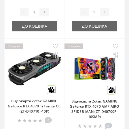
-
+
-
+
ДО КОШИКА
ДО КОШИКА
Продано
Продано
3
3
Відеокарта Zotac GAMING
Відеокарта Zotac GAMING
GeForce RTX 4070 Ti Trinity OC
GeForce RTX 4070 AMP AIRO
(ZT-D40710J-10P)
SPIDER-MAN (ZT-D40700F-
10SMP)
0
0