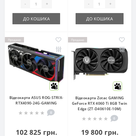
-
+
-
+
ДО КОШИКА
ДО КОШИКА
Продано
Продано
3
3
Відеокарта ASUS ROG-STRIX-
Відеокарта Zotac GAMING
RTX4090-24G-GAMING
GeForce RTX 4060 Ti 8GB Twin
Edge (ZT-D40610E-10M)
0
0
102 825 грн.
19 800 грн.