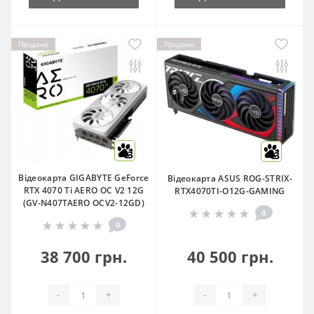
Продано
Продано
3
3
Відеокарта GIGABYTE GeForce
Відеокарта ASUS ROG-STRIX-
RTX 4070 Ti AERO OC V2 12G
RTX4070TI-O12G-GAMING
(GV-N407TAERO OCV2-12GD)
0
0
38 700 грн.
40 500 грн.
-
+
-
+