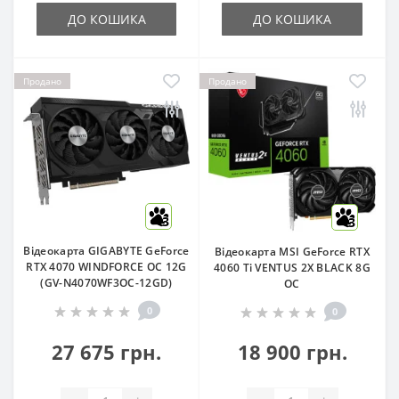
ДО КОШИКА
ДО КОШИКА
Продано
Продано
3
3
Відеокарта GIGABYTE GeForce
Відеокарта MSI GeForce RTX
RTX 4070 WINDFORCE OC 12G
4060 Ti VENTUS 2X BLACK 8G
(GV-N4070WF3OC-12GD)
OC
0
0
27 675 грн.
18 900 грн.