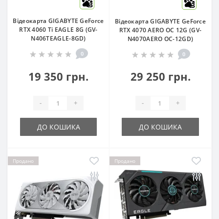
3
3
Відеокарта GIGABYTE GeForce
Відеокарта GIGABYTE GeForce
RTX 4060 Ti EAGLE 8G (GV-
RTX 4070 AERO OC 12G (GV-
N406TEAGLE-8GD)
N4070AERO OC-12GD)
0
0
19 350 грн.
29 250 грн.
-
+
-
+
ДО КОШИКА
ДО КОШИКА
Продано
Продано