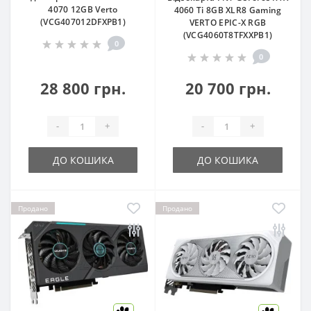
4070 12GB Verto
4060 Ti 8GB XLR8 Gaming
(VCG407012DFXPB1)
VERTO EPIC-X RGB
(VCG4060T8TFXXPB1)
0
0
28 800 грн.
20 700 грн.
-
+
-
+
ДО КОШИКА
ДО КОШИКА
Продано
Продано