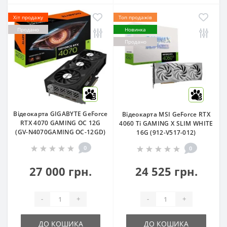
Хіт продажу
Топ продажів
Продано
Новинка
Продано
3
3
Відеокарта GIGABYTE GeForce
Відеокарта MSI GeForce RTX
RTX 4070 GAMING OC 12G
4060 Ti GAMING X SLIM WHITE
(GV-N4070GAMING OC-12GD)
16G (912-V517-012)
0
0
27 000 грн.
24 525 грн.
-
+
-
+
ДО КОШИКА
ДО КОШИКА