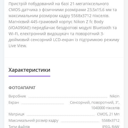
Пристрій побудований на базі 21-мегапіксельного
CMOS-датчика з фізичними розмірами 23,5x15,6 мм та
максимальним розміром кадру 5568x3712 пікселів.
Магнієвий 445-грамовий корпус Nikon Z fc Body
(VOA090AE) передбачає бездротові модулі Bluetooth та
Wi-Fi, електронний видошукач та поворотний 3-
дюймовий сенсорний LCD-екран із підтримкою режиму
Live View.
Характеристики
ФОТОАПАРАТ
Виробник
Nikon
Екран
Сенсорний, поворотний, 3",
1040000 пікселів
Матриця
CMOS, 21 Мп
Максимальний розмір кадру
5568x3712
Типи файлів
JPEG, RAW