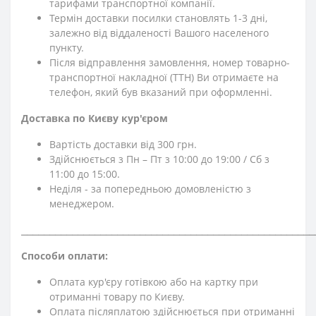
тарифами транспортної компанії.
Термін доставки посилки становлять 1-3 дні,
залежно від віддаленості Вашого населеного
пункту.
Після відправлення замовлення, номер товарно-
транспортної накладної (ТТН) Ви отримаєте на
телефон, який був вказаний при оформленні.
Доставка по Києву кур'єром
Вартість доставки від 300 грн.
Здійснюється з Пн – Пт з 10:00 до 19:00 / Сб з
11:00 до 15:00.
Неділя - за попередньою домовленістю з
менеджером.
⎯⎯⎯⎯⎯⎯⎯⎯⎯⎯⎯⎯⎯⎯⎯⎯⎯⎯⎯⎯⎯⎯⎯⎯⎯⎯⎯⎯⎯⎯⎯⎯⎯⎯⎯⎯⎯⎯⎯⎯⎯⎯⎯⎯⎯⎯⎯⎯⎯⎯⎯⎯
Способи оплати:
Оплата кур'єру готівкою або на картку при
отриманні товару по Києву.
Оплата післяплатою здійснюється при отриманні