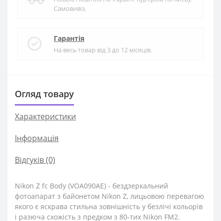
Самовивіз.
Гарантія
На весь товар від 3 до 12 місяців.
Огляд товару
Характеристики
Iнформація
Відгуків (0)
Nikon Z fc Body (VOA090AE) - бездзеркальний
фотоапарат з байонетом Nikon Z, лицьовою перевагою
якого є яскрава стильна зовнішність у безлічі кольорів
і разюча схожість з предком з 80-тих Nikon FM2.