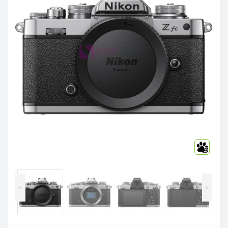
3
<
>