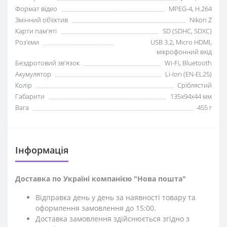
Формат відео
MPEG-4, H.264
Змінний об'єктив
Nikon Z
Карти пам'яті
SD (SDHC, SDXC)
Роз'єми
USB 3.2, Micro HDMI,
мікрофонний вхід
Бездротовий зв'язок
Wi-Fi, Bluetooth
Акумулятор
Li-Ion (EN-EL25)
Колір
Сріблястий
Габарити
135x94x44 мм
Вага
455 г
Iнформація
Доставка по Україні компанією "Нова пошта"
Відправка день у день за наявності товару та
оформлення замовлення до 15:00.
Доставка замовлення здійснюється згідно з