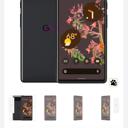
3
<
>