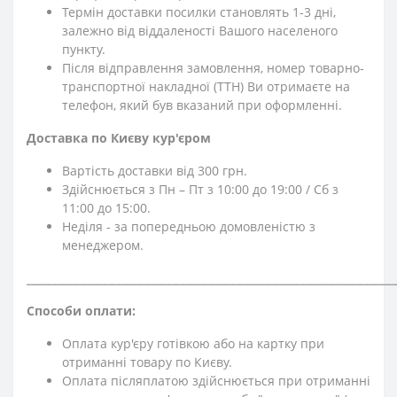
Термін доставки посилки становлять 1-3 дні,
залежно від віддаленості Вашого населеного
пункту.
Після відправлення замовлення, номер товарно-
транспортної накладної (ТТН) Ви отримаєте на
телефон, який був вказаний при оформленні.
Доставка по Києву кур'єром
Вартість доставки від 300 грн.
Здійснюється з Пн – Пт з 10:00 до 19:00 / Сб з
11:00 до 15:00.
Неділя - за попередньою домовленістю з
менеджером.
⎯⎯⎯⎯⎯⎯⎯⎯⎯⎯⎯⎯⎯⎯⎯⎯⎯⎯⎯⎯⎯⎯⎯⎯⎯⎯⎯⎯⎯⎯⎯⎯⎯⎯⎯⎯⎯⎯⎯⎯⎯⎯⎯⎯⎯⎯⎯⎯⎯⎯⎯⎯
Способи оплати:
Оплата кур'єру готівкою або на картку при
отриманні товару по Києву.
Оплата післяплатою здійснюється при отриманні