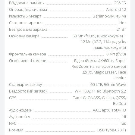
Вбудована пам'ять
256 ГБ
Операційна система
Android 12
Кількість SIM-карт
2 (Nano-SIM, eSIM)
Слот розширення
Нет
Безпровідна зарядка
21 Вт
Основна камера
50 Мп (f/1.85, ширококутна) +
12 Мп (f/2.2, 114 градусів,
надширококутна)
Фронтальна камера
8 Мп (f/2.0)
Особливості камери
Відеозйомка 4K/60fps, Super
Res Zoom на телефото камері
до 7x, Magic Eraser, Face
Unblur
Стандарти зв'язку
4G LTE, 5G mmWave
Бездротовий зв'язок
Wi-Fi 802.11 ax, Bluetooth 5.2
GPS
Так + GLONASS, Galileo, QZSS,
BeiDou
Аудіо-кодеки
AAC, aptX, aptX-HD
Аудіороз'єм
Нi
NFC
Так
Роз'єми
USB Type-C (3.1)