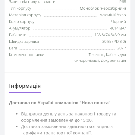
Захист від пилу та вологи
IP68
Тип корпусу
Моноблок (нерозбірний)
Матеріал корпусу
Алюміній/скло
Колір корпусу
Чорний
Акумулятор
4614 мАг
Габарити
158.6х74.8х8.9 мм
Швидка зарядка
30 Вт (PD 3.0)
Вага
207 г
Комплект поставки
Телефон, Кабель для
синхронізації, Документація
Iнформація
Доставка по Україні компанією "Нова пошта"
Відправка день у день за наявності товару та
оформлення замовлення до 15:00.
Доставка замовлення здійснюється згідно з
тарифами транспортної компанії.