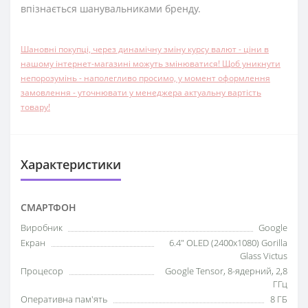
впізнається шанувальниками бренду.
Шановні покупці, через динамічну зміну курсу валют - ціни в
нашому інтернет-магазині можуть змінюватися! Щоб уникнути
непорозумінь - наполегливо просимо, у момент оформлення
замовлення - уточнювати у менеджера актуальну вартість
товару!
Характеристики
СМАРТФОН
Виробник
Google
Екран
6.4" OLED (2400x1080) Gorilla
Glass Victus
Процесор
Google Tensor, 8-ядерний, 2,8
ГГц
Оперативна пам'ять
8 ГБ