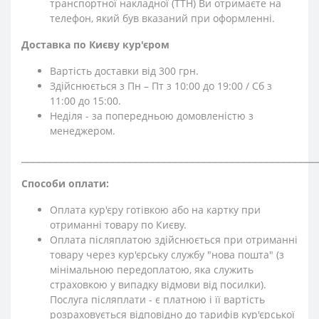
транспортної накладної (ТТН) Ви отримаєте на
телефон, який був вказаний при оформленні.
Доставка по Києву кур'єром
Вартість доставки від 300 грн.
Здійснюється з Пн – Пт з 10:00 до 19:00 / Сб з
11:00 до 15:00.
Неділя - за попередньою домовленістю з
менеджером.
⎯⎯⎯⎯⎯⎯⎯⎯⎯⎯⎯⎯⎯⎯⎯⎯⎯⎯⎯⎯⎯⎯⎯⎯⎯⎯⎯⎯⎯⎯⎯⎯⎯⎯⎯⎯⎯⎯⎯⎯⎯⎯⎯⎯⎯⎯⎯⎯⎯⎯⎯⎯
Способи оплати:
Оплата кур'єру готівкою або на картку при
отриманні товару по Києву.
Оплата післяплатою здійснюється при отриманні
товару через кур'єрську службу "нова пошта" (з
мінімальною передоплатою, яка служить
страховкою у випадку відмови від посилки).
Послуга післяплати - є платною і її вартість
розраховується відповідно до тарифів кур'єрської