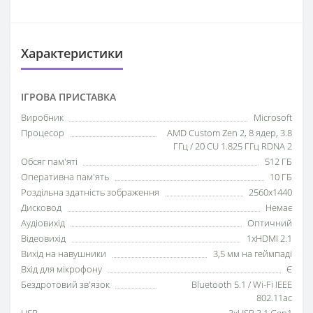
Характеристики
IГРОВА ПРИСТАВКА
Виробник
Microsoft
Процесор
AMD Custom Zen 2, 8 ядер, 3.8
ГГц / 20 CU 1.825 ГГц RDNA 2
Обсяг пам'яті
512 ГБ
Оперативна пам'ять
10 ГБ
Роздільна здатність зображення
2560x1440
Дисковод
Немає
Аудіовихід
Оптичний
Відеовихід
1xHDMI 2.1
Вихід на навушники
3,5 мм на геймпаді
Вхід для мікрофону
Є
Бездротовий зв'язок
Bluetooth 5.1 / Wi-Fi IEEE
802.11ac