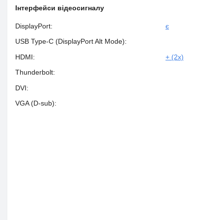
Інтерфейси відеосигналу
DisplayPort:
є
USB Type-C (DisplayPort Alt Mode):
HDMI:
+ (2x)
Thunderbolt:
DVI:
VGA (D-sub):
Доставка по Україні компанією "Нова пошта"
Відправка день у день за наявності
товару та оформлення замовлення до
15:00.
Доставка замовлення здійснюється згідно
з тарифами транспортної компанії.
Термін доставки посилки становлять 1-3
дні, залежно від віддаленості Вашого
населеного пункту.