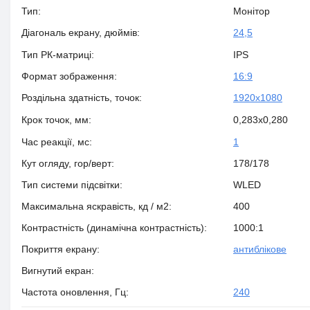
Тип:
Монітор
Діагональ екрану, дюймів:
24,5
Тип РК-матриці:
IPS
Формат зображення:
16:9
Роздільна здатність, точок:
1920x1080
Крок точок, мм:
0,283х0,280
Час реакції, мс:
1
Кут огляду, гор/верт:
178/178
Тип системи підсвітки:
WLED
Максимальна яскравість, кд / м2:
400
Контрастність (динамічна контрастність):
1000:1
Покриття екрану:
антиблікове
Вигнутий екран:
Частота оновлення, Гц:
240