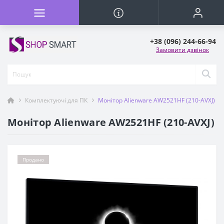
+38 (096) 244-66-94
Замовити дзвінок
Комплектуючі для ПК
Монітор Alienware AW2521HF (210-AVXJ)
Монітор Alienware AW2521HF (210-AVXJ)
Продано