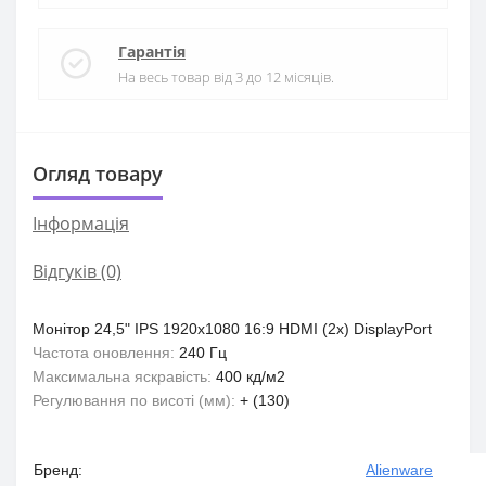
Гарантія
На весь товар від 3 до 12 місяців.
Огляд товару
Iнформація
Відгуків (0)
Монітор
24,5"
IPS
1920x1080
16:9
HDMI (2x)
DisplayPort
Частота оновлення:
240 Гц
Максимальна яскравість:
400 кд/м2
Регулювання по висоті (мм):
+ (130)
Бренд:
Alienware