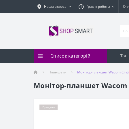
Наша адреса
Графік роботи
Оп
Список категорій
Топ
Планшети
Монітор-планшет Wacom Cinti
Монітор-планшет Wacom Ci
Продано