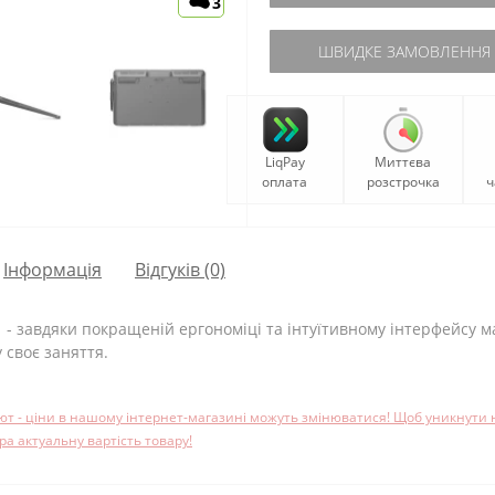
3
ШВИДКЕ ЗАМОВЛЕННЯ
LiqPay
Миттєва
оплата
розстрочка
ч
Iнформація
Відгуків (0)
 - завдяки покращеній ергономіці та інтуїтивному інтерфейсу
 своє заняття.
лют - ціни в нашому інтернет-магазині можуть змінюватися! Щоб уникнути
 актуальну вартість товару!