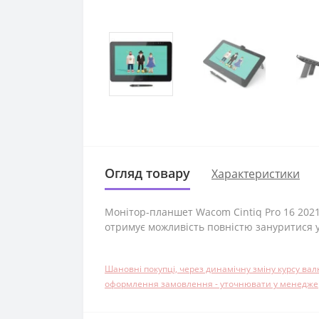
Огляд товару
Характеристики
Монітор-планшет Wacom Cintiq Pro 16 2021
отримує можливість повністю зануритися у
Шановні покупці, через динамічну зміну курсу ва
оформлення замовлення - уточнювати у менеджера