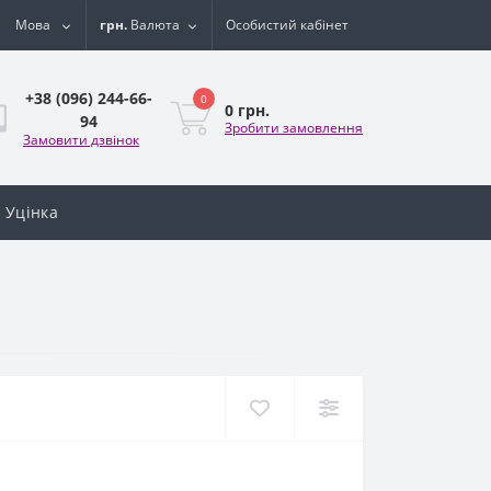
Мова
грн.
Валюта
Особистий кабінет
+38 (096) 244-66-
0
0 грн.
94
Зробити замовлення
Замовити дзвінок
Уцінка