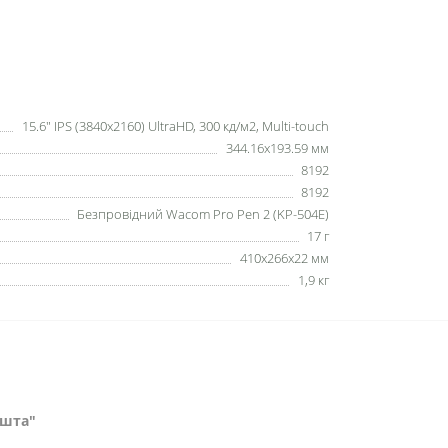
15.6" IPS (3840x2160) UltraHD, 300 кд/м2, Multi-touch
344.16x193.59 мм
8192
8192
Безпровідний Wacom Pro Pen 2 (KP-504E)
17 г
410x266x22 мм
1,9 кг
ошта"