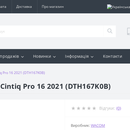
лата
Доставка
Про магазин
 продажів
Новинки
Інформація
Контакти
q Pro 16 2021 (DTH167K0B)
ntiq Pro 16 2021 (DTH167K0B)
Відгуки:
(0)
Виробник:
WACOM