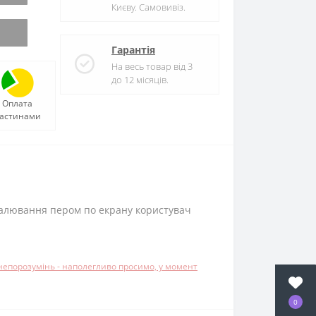
Києву. Самовивіз.
Гарантія
На весь товар від 3
до 12 місяців.
Оплата
астинами
 малювання пером по екрану користувач
 непорозумінь - наполегливо просимо, у момент
0