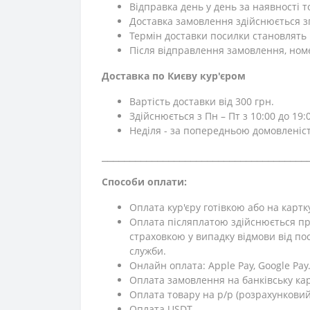
Відправка день у день за наявності 
Доставка замовлення здійснюється зг
Термін доставки посилки становлять 1
Після відправлення замовлення, ном
Доставка по Києву кур'єром
Вартість доставки від 300 грн.
Здійснюється з Пн – Пт з 10:00 до 19:0
Неділя - за попередньою домовленіс
⎯⎯⎯⎯⎯⎯⎯⎯⎯⎯⎯⎯⎯⎯⎯⎯⎯⎯⎯⎯⎯⎯⎯⎯⎯⎯⎯⎯⎯⎯⎯⎯⎯⎯⎯⎯⎯
Способи оплати:
Оплата кур'єру готівкою або на картк
Оплата післяплатою здійснюється пр
страховкою у випадку відмови від поси
служби.
Онлайн оплата: Apple Pay, Google Pay
Оплата замовлення на банківську кар
Оплата товару на р/р (розрахунковий
Оплата USDT.