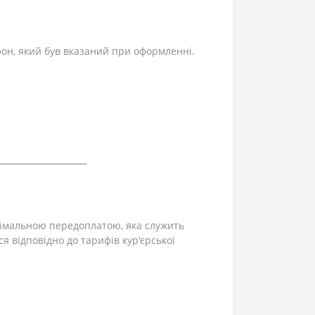
фон, який був вказаний при оформленні.
⎯⎯⎯⎯⎯⎯⎯⎯⎯⎯⎯⎯⎯⎯⎯⎯
інімальною передоплатою, яка служить
ся відповідно до тарифів кур'єрської