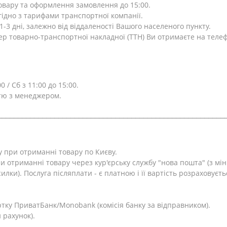
товару та оформлення замовлення до 15:00.
ідно з тарифами транспортної компанії.
-3 дні, залежно від віддаленості Вашого населеного пункту.
ер товарно-транспортної накладної (ТТН) Ви отримаєте на теле
0 / Сб з 11:00 до 15:00.
тю з менеджером.
⎯⎯⎯⎯⎯⎯⎯⎯⎯⎯⎯⎯⎯⎯⎯⎯⎯⎯⎯⎯⎯⎯⎯⎯⎯⎯⎯⎯⎯⎯⎯⎯⎯⎯⎯⎯⎯⎯⎯⎯⎯⎯⎯⎯⎯⎯⎯⎯⎯⎯⎯⎯⎯⎯⎯⎯
у при отриманні товару по Києву.
и отриманні товару через кур'єрську службу "нова пошта" (з м
лки). Послуга післяплати - є платною і її вартість розраховуєть
.
тку ПриватБанк/Monobank (комісія банку за відправником).
 рахунок).