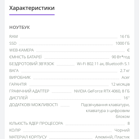
Характеристики
НОУТБУК
RAM
16 ГБ
SSD
1000 ГБ
WEB-КАМЕРА
Є
ЄМНІСТЬ БАТАРЕЇ
90 Вт*год
БЕЗДРОТОВИЙ ЗВ'ЯЗОК
Wi-Fi 802.11 ax, Bluetooth 5.1
ВАГА
2.7 кг
ВИРОБНИК
Acer
ГАРАНТІЯ
12 місяців
ГРАФІЧНИЙ АДАПТЕР
NVIDIA GeForce RTX 4060, 8 ГБ
ДИСПЛЕЙ
16''
ДОДАТКОВІ МОЖЛИВОСТІ
Підсвічування клавіатури,
клавіатура з цифровим
блоком
КІЛЬКІСТЬ ЯДЕР ПРОЦЕСОРА
8
КОЛІР
Чорний
МАТЕРІАЛ КОРПУСУ
Алюміній, Пластик