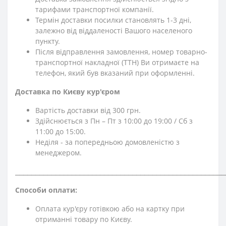
тарифами транспортної компанії.
Термін доставки посилки становлять 1-3 дні,
залежно від віддаленості Вашого населеного
пункту.
Після відправлення замовлення, номер товарно-
транспортної накладної (ТТН) Ви отримаєте на
телефон, який був вказаний при оформленні.
Доставка по Києву кур'єром
Вартість доставки від 300 грн.
Здійснюється з Пн – Пт з 10:00 до 19:00 / Сб з
11:00 до 15:00.
Неділя - за попередньою домовленістю з
менеджером.
⎯⎯⎯⎯⎯⎯⎯⎯⎯⎯⎯⎯⎯⎯⎯⎯⎯⎯⎯⎯⎯⎯⎯⎯⎯⎯⎯⎯⎯⎯⎯⎯⎯⎯⎯⎯⎯⎯⎯⎯⎯⎯⎯⎯⎯⎯⎯⎯⎯⎯⎯⎯
Способи оплати:
Оплата кур'єру готівкою або на картку при
отриманні товару по Києву.