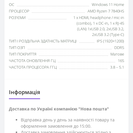
ОС
Windows 11 Home
ПРОЦЕСОР
AMD Ryzen 7 7840HS
РОЗ'ЄМИ
1 x HDMI, headphone / mic-in
(combo), 1 х DC-in, 1 х RJ-45
(LAN) 1xUSB 2.0, 2xUSB 3.2,
2xUSB 3.2 (Type-C)
ТИП І РОЗДІЛЬНА ЗДАТНІСТЬ МАТРИЦІ
IPS (1920×1200)
ТИП ОЗП
DDR5
ТИП ПОКРИТТЯ
Матове
ЧАСТОТА ОНОВЛЕННЯ ГЦ
165
ЧАСТОТА ПРОЦЕСОРА ГГЦ
3.8 – 5.1
Iнформація
Доставка по Україні компанією "Нова пошта"
Відправка день у день за наявності товару та
оформлення замовлення до 15:00.
Доставка замовлення здійснюється згідно з