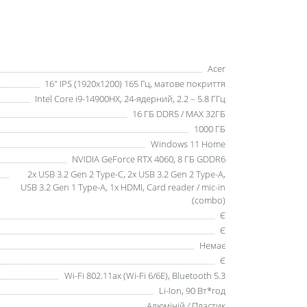
Acer
16" IPS (1920x1200) 165 Гц, матове покриття
Intel Core i9-14900HX, 24-ядерний, 2.2 – 5.8 ГГц
16 ГБ DDR5 / MAX 32ГБ
1000 ГБ
Windows 11 Home
NVIDIA GeForce RTX 4060, 8 ГБ GDDR6
2x USB 3.2 Gen 2 Type-C, 2x USB 3.2 Gen 2 Type-A,
USB 3.2 Gen 1 Type-A, 1х HDMI, Card reader / mic-in
(combo)
Є
Є
Немає
Є
Wi-Fi 802.11ax (Wi-Fi 6/6E), Bluetooth 5.3
Li-Ion, 90 Вт*год
Алюміній / Пластик