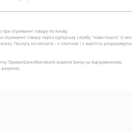
⎯⎯⎯⎯⎯⎯⎯⎯⎯⎯⎯⎯⎯⎯⎯⎯⎯⎯⎯⎯⎯⎯⎯⎯⎯⎯⎯⎯⎯⎯⎯⎯⎯⎯⎯⎯⎯⎯⎯⎯⎯⎯⎯⎯⎯⎯⎯⎯⎯⎯⎯⎯⎯⎯⎯⎯
у при отриманні товару по Києву.
и отриманні товару через кур'єрську службу "нова пошта" (з м
лки). Послуга післяплати - є платною і її вартість розраховуєть
.
тку ПриватБанк/Monobank (комісія банку за відправником).
 рахунок).