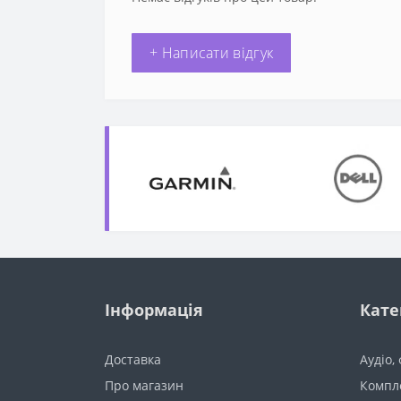
+ Написати відгук
Інформація
Кате
Доставка
Аудіо,
Про магазин
Компл