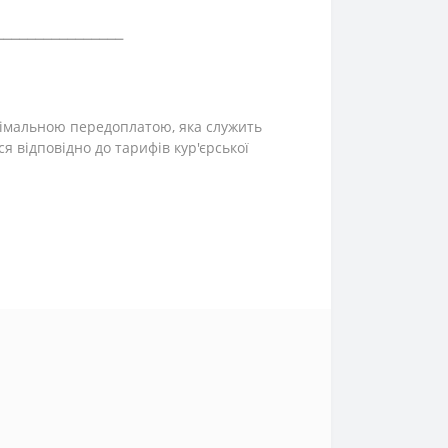
⎯⎯⎯⎯⎯⎯⎯⎯⎯⎯⎯⎯⎯⎯⎯⎯
інімальною передоплатою, яка служить
ся відповідно до тарифів кур'єрської