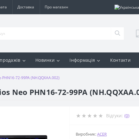
лата
Доставка
Про магазин
 продажів
Новинки
Інформація
Контакти
eo PHN16-72-99PA (NH.QQXAA.002)
lios Neo PHN16-72-99PA (NH.QQXAA.
Відгуки:
(0)
Виробник:
ACER