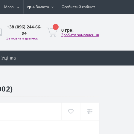
Мова
грн.
Валюта
Особистий кабінет
+38 (096) 244-66-
0
0 грн.
94
Зробити замовлення
Замовити дзвінок
Уцінка
002)