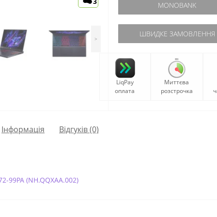
3
MONOBANK
ШВИДКЕ ЗАМОВЛЕННЯ
>
LiqPay
Миттєва
оплата
розстрочка
ч
Iнформація
Відгуків (0)
-72-99PA (NH.QQXAA.002)