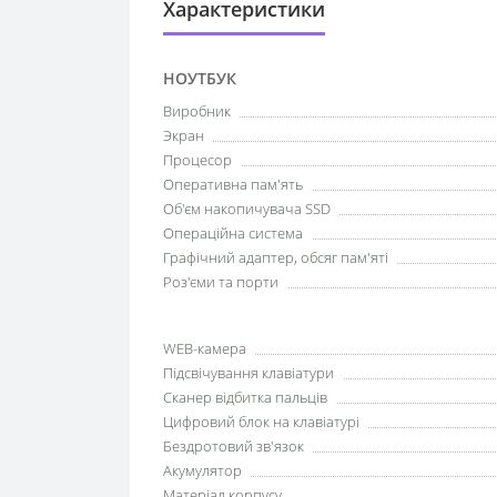
Характеристики
НОУТБУК
Виробник
Экран
Процесор
Оперативна пам'ять
Об'єм накопичувача SSD
Операційна система
Графічний адаптер, обсяг пам'яті
Роз'єми та порти
WEB-камера
Підсвічування клавіатури
Сканер відбитка пальців
Цифровий блок на клавіатурі
Бездротовий зв'язок
Акумулятор
Матеріал корпусу