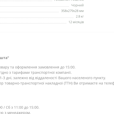
Чорний
358x279x28 мм
2.8 кг
12 місяців
ошта"
товару та оформлення замовлення до 15:00.
ідно з тарифами транспортної компанії.
-3 дні, залежно від віддаленості Вашого населеного пункту.
ер товарно-транспортної накладної (ТТН) Ви отримаєте на теле
0 / Сб з 11:00 до 15:00.
тю з менеджером.