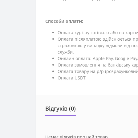
⎯⎯⎯⎯⎯⎯⎯⎯⎯⎯⎯⎯⎯⎯⎯⎯⎯⎯⎯⎯⎯⎯⎯⎯⎯⎯⎯⎯⎯⎯⎯⎯⎯⎯⎯⎯⎯
Способи оплати:
Оплата кур'єру готівкою або на картк
Оплата післяплатою здійснюється пр
страховкою у випадку відмови від поси
служби.
Онлайн оплата: Apple Pay, Google Pay
Оплата замовлення на банківську кар
Оплата товару на р/р (розрахунковий
Оплата USDT.
Відгуків (0)
Немає відгуків про цей товар.