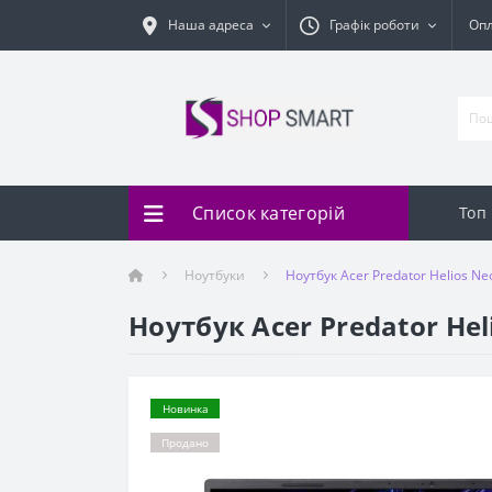
Наша адреса
Графік роботи
Оп
Список категорій
Топ
Ноутбуки
Ноутбук Acer Predator Helios N
Ноутбук Acer Predator He
Новинка
Продано