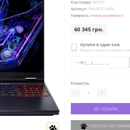
Код товару:
001057
Артикул:
PHN16-72-99PA
Наявність:
Немає в наявності
60 345 грн.
Купити в один клік
Введіть номер телефону і м
Кількість:
-
+
ДО КОШИКА
ПОКУПКА ЧАСТИНАМИ