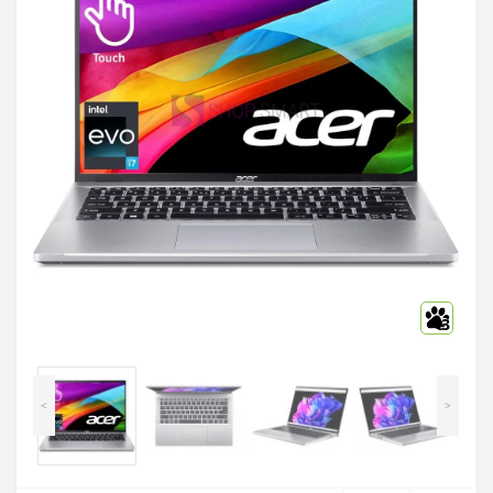
3
<
>