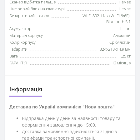
Сканер відбитка пальців
Немає
Цифровий блок на клавіатурі
Немає
Бездротовий зв'язок
Wi-Fi 802.11ax (Wi-Fi 6/6E),
Bluetooth 5.1
Акумулятор
Li-Ion
Матеріал корпусу
Алюміній
Колір корпусу
Сріблястий
Габарити
324x218x14,9 мм
Вага
1.25 кг
ГАРАНТІЯ
12 місяців
Iнформація
Доставка по Україні компанією "Нова пошта"
Відправка день у день за наявності товару та
оформлення замовлення до 15:00.
Доставка замовлення здійснюється згідно з
тарифами транспортної компанії.