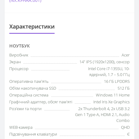
(NX.KFHAA.001)
Характеристики
НОУТБУК
Виробник
Acer
Экран
14" IPS (1920x1200), сенсор
Процесор
Intel Core i7-1355U, 10-
ядерний, 1.7 – 5.0 ГГц
Оперативна пам'ять
16 ГБ LPDDR5
Об'єм накопичувача SSD
512 ГБ
Операційна система
Windows 11 Home
Графічний адаптер, обсяг пам'яті
Intel Iris Xe Graphics
Роз'єми та порти
2x Thunderbolt 4, 2x USB 3.2
Gen 1 Type-A, HDMI 2.1, Audio
Combo
WEB-камера
QHD
Підсвічування клавіатури
Є