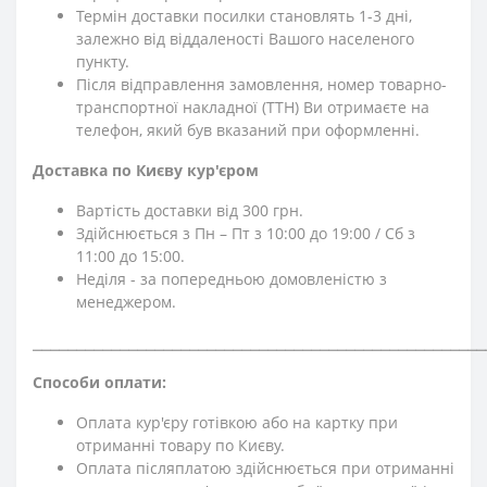
Термін доставки посилки становлять 1-3 дні,
залежно від віддаленості Вашого населеного
пункту.
Після відправлення замовлення, номер товарно-
транспортної накладної (ТТН) Ви отримаєте на
телефон, який був вказаний при оформленні.
Доставка по Києву кур'єром
Вартість доставки від 300 грн.
Здійснюється з Пн – Пт з 10:00 до 19:00 / Сб з
11:00 до 15:00.
Неділя - за попередньою домовленістю з
менеджером.
⎯⎯⎯⎯⎯⎯⎯⎯⎯⎯⎯⎯⎯⎯⎯⎯⎯⎯⎯⎯⎯⎯⎯⎯⎯⎯⎯⎯⎯⎯⎯⎯⎯⎯⎯⎯⎯⎯⎯⎯⎯⎯⎯⎯⎯⎯⎯⎯⎯⎯⎯⎯
Способи оплати:
Оплата кур'єру готівкою або на картку при
отриманні товару по Києву.
Оплата післяплатою здійснюється при отриманні