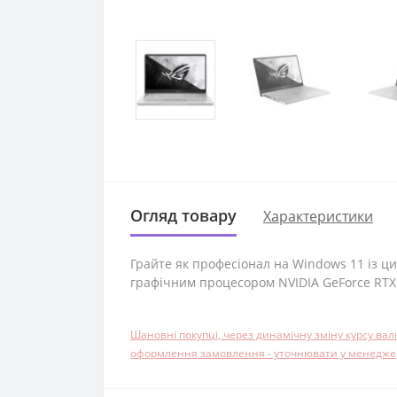
Огляд товару
Характеристики
Грайте як професіонал на Windows 11 із 
графічним процесором NVIDIA GeForce RTX 
Шановні покупці, через динамічну зміну курсу ва
оформлення замовлення - уточнювати у менеджера