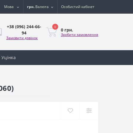
Мова
грн.
Валюта
Особистий кабінет
+38 (096) 244-66-
0
0 грн.
94
Зробити замовлення
Замовити дзвінок
Уцінка
060)