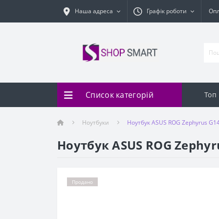
Наша адреса
Графік роботи
Оп
Список категорій
Топ
Ноутбуки
Ноутбук ASUS ROG Zephyrus G
Ноутбук ASUS ROG Zephyr
Продано