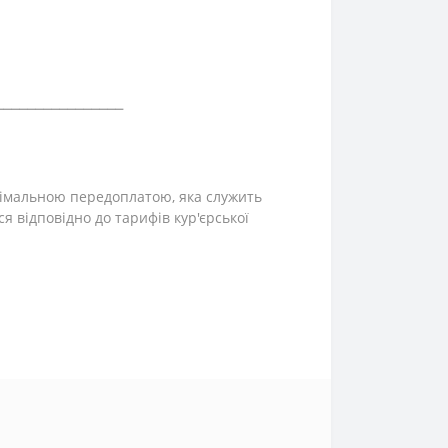
⎯⎯⎯⎯⎯⎯⎯⎯⎯⎯⎯⎯⎯⎯⎯⎯
інімальною передоплатою, яка служить
ся відповідно до тарифів кур'єрської