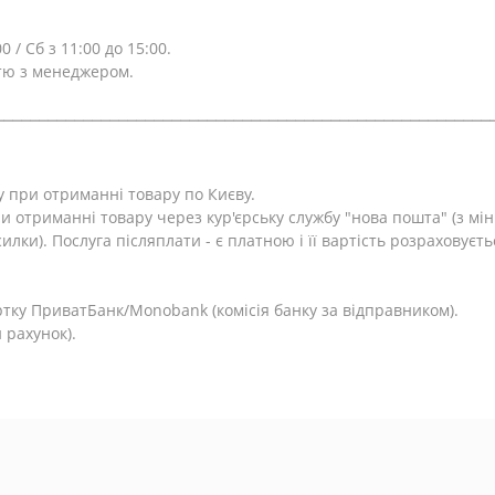
0 / Сб з 11:00 до 15:00.
тю з менеджером.
⎯⎯⎯⎯⎯⎯⎯⎯⎯⎯⎯⎯⎯⎯⎯⎯⎯⎯⎯⎯⎯⎯⎯⎯⎯⎯⎯⎯⎯⎯⎯⎯⎯⎯⎯⎯⎯⎯⎯⎯⎯⎯⎯⎯⎯⎯⎯⎯⎯⎯⎯⎯⎯⎯⎯⎯
у при отриманні товару по Києву.
и отриманні товару через кур'єрську службу "нова пошта" (з м
лки). Послуга післяплати - є платною і її вартість розраховуєть
.
тку ПриватБанк/Monobank (комісія банку за відправником).
 рахунок).