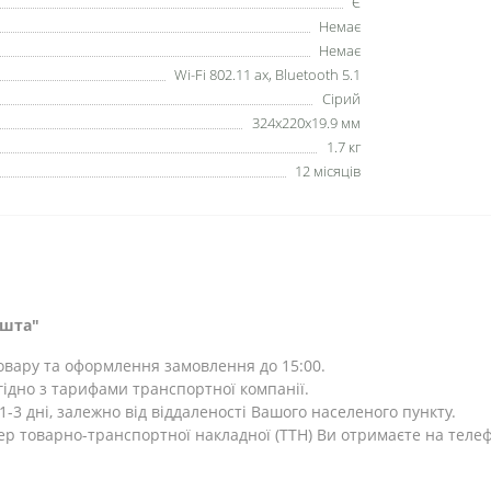
Є
Немає
Немає
Wi-Fi 802.11 ax, Bluetooth 5.1
Сірий
324х220x19.9 мм
1.7 кг
12 місяців
ошта"
товару та оформлення замовлення до 15:00.
ідно з тарифами транспортної компанії.
-3 дні, залежно від віддаленості Вашого населеного пункту.
ер товарно-транспортної накладної (ТТН) Ви отримаєте на теле