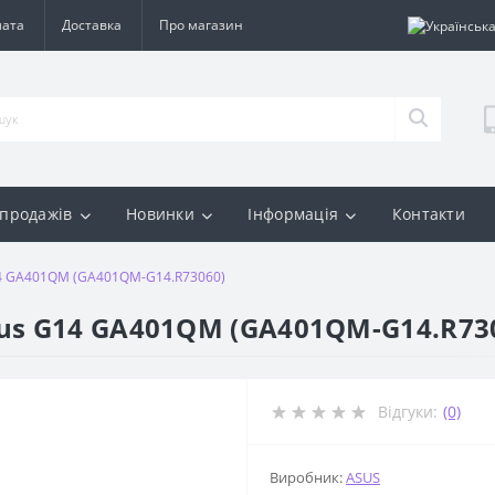
лата
Доставка
Про магазин
 продажів
Новинки
Інформація
Контакти
14 GA401QM (GA401QM-G14.R73060)
us G14 GA401QM (GA401QM-G14.R73
Відгуки:
(0)
Виробник:
ASUS