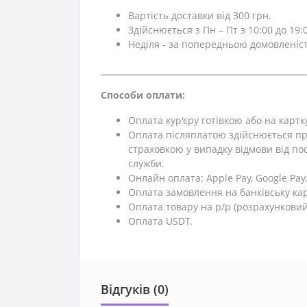
Вартість доставки від 300 грн.
Здійснюється з Пн – Пт з 10:00 до 19:0
Неділя - за попередньою домовленіс
⎯⎯⎯⎯⎯⎯⎯⎯⎯⎯⎯⎯⎯⎯⎯⎯⎯⎯⎯⎯⎯⎯⎯⎯⎯⎯⎯⎯⎯⎯⎯⎯⎯⎯⎯⎯⎯
Способи оплати:
Оплата кур'єру готівкою або на картк
Оплата післяплатою здійснюється пр
страховкою у випадку відмови від поси
служби.
Онлайн оплата: Apple Pay, Google Pay
Оплата замовлення на банківську кар
Оплата товару на р/р (розрахунковий
Оплата USDT.
Відгуків (0)