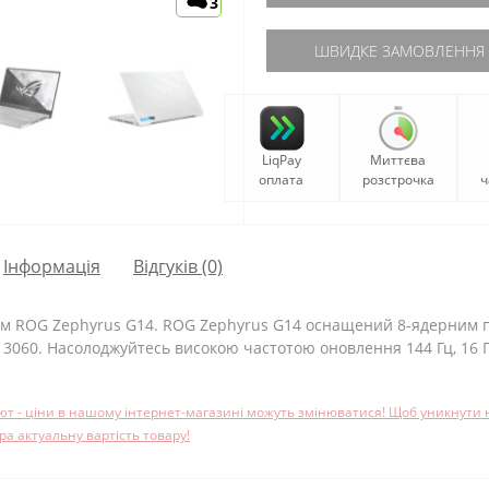
3
ШВИДКЕ ЗАМОВЛЕННЯ
LiqPay
Миттєва
оплата
розстрочка
ч
Iнформація
Відгуків (0)
цим ROG Zephyrus G14. ROG Zephyrus G14 оснащений 8-ядерним 
3060. Насолоджуйтесь високою частотою оновлення 144 Гц, 16 ГБ
лют - ціни в нашому інтернет-магазині можуть змінюватися! Щоб уникнути
 актуальну вартість товару!