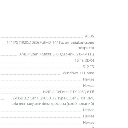
ASUS
14" IPS (1920x1080) FullHD, 144 Гц, антивідблискове
покриття
AMD Ryzen 7 5800HS, 8-ядерний, 2.8-4.4 ГГц
16 ГБ DDR4
512 ГБ
Windows 11 Home
Немає
Немає
NVIDIA GeForce RTX 3060, 6 Гб
2xUSB 3.2 Gen1, 2xUSB 3.2 Type-C Gen2, 1xHDMI,
вхід для навушників/мікрофона (комбінований)
Немає
Немає
Немає