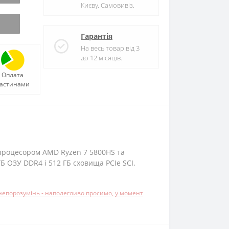
Києву. Самовивіз.
Гарантія
На весь товар від 3
до 12 місяців.
Оплата
астинами
процесором AMD Ryzen 7 5800HS та
 ОЗУ DDR4 і 512 ГБ сховища PCIe SCI.
 непорозумінь - наполегливо просимо, у момент