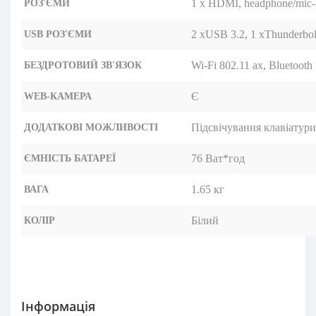
1 x HDMI, headphone/mic-
РОЗ'ЄМИ
2 xUSB 3.2, 1 хThunderbol
USB РОЗ'ЄМИ
Wi-Fi 802.11 ax, Bluetooth 
БЕЗДРОТОВИЙ ЗВ'ЯЗОК
Є
WEB-КАМЕРА
Підсвічування клавіатури
ДОДАТКОВІ МОЖЛИВОСТІ
76 Ват*год
ЄМНІСТЬ БАТАРЕЇ
1.65 кг
ВАГА
Білий
КОЛІР
Iнформація