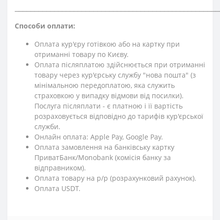
⎯⎯⎯⎯⎯⎯⎯⎯⎯⎯⎯⎯⎯⎯⎯⎯⎯⎯⎯⎯⎯⎯⎯⎯⎯⎯⎯⎯⎯⎯⎯⎯⎯⎯⎯⎯⎯⎯⎯⎯⎯⎯⎯⎯⎯⎯⎯⎯⎯⎯⎯⎯
Способи оплати:
Оплата кур'єру готівкою або на картку при
отриманні товару по Києву.
Оплата післяплатою здійснюється при отриманні
товару через кур'єрську службу "нова пошта" (з
мінімальною передоплатою, яка служить
страховкою у випадку відмови від посилки).
Послуга післяплати - є платною і її вартість
розраховується відповідно до тарифів кур'єрської
служби.
Онлайн оплата: Apple Pay, Google Pay.
Оплата замовлення на банківську картку
ПриватБанк/Monobank (комісія банку за
відправником).
Оплата товару на р/р (розрахунковий рахунок).
Оплата USDT.