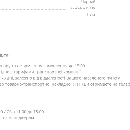
Чорний
355x243x19 мм
1.9 кг
ошта"
товару та оформлення замовлення до 15:00.
ідно з тарифами транспортної компанії.
-3 дні, залежно від віддаленості Вашого населеного пункту.
ер товарно-транспортної накладної (ТТН) Ви отримаєте на теле
0 / Сб з 11:00 до 15:00.
тю з менеджером.
⎯⎯⎯⎯⎯⎯⎯⎯⎯⎯⎯⎯⎯⎯⎯⎯⎯⎯⎯⎯⎯⎯⎯⎯⎯⎯⎯⎯⎯⎯⎯⎯⎯⎯⎯⎯⎯⎯⎯⎯⎯⎯⎯⎯⎯⎯⎯⎯⎯⎯⎯⎯⎯⎯⎯⎯