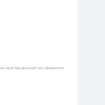
фон, який був вказаний при оформленні.
⎯⎯⎯⎯⎯⎯⎯⎯⎯⎯⎯⎯⎯⎯⎯⎯