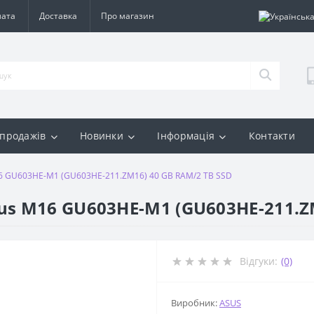
лата
Доставка
Про магазин
 продажів
Новинки
Інформація
Контакти
6 GU603HE-M1 (GU603HE-211.ZM16) 40 GB RAM/2 TB SSD
us M16 GU603HE-M1 (GU603HE-211.ZM
Відгуки:
(0)
Виробник:
ASUS