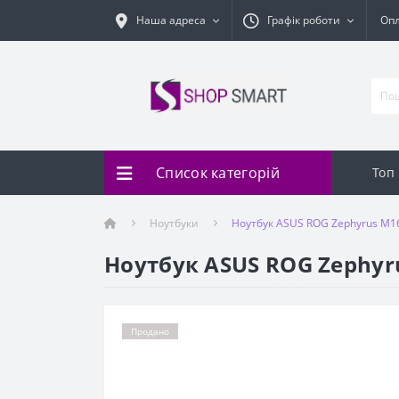
Наша адреса
Графік роботи
Оп
Список категорій
Топ
Ноутбуки
Ноутбук ASUS ROG Zephyrus M1
Ноутбук ASUS ROG Zephyr
Продано