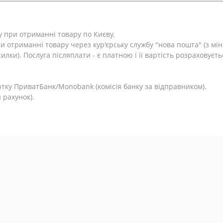
у при отриманні товару по Києву.
и отриманні товару через кур'єрську службу "нова пошта" (з м
лки). Послуга післяплати - є платною і її вартість розраховуєть
.
тку ПриватБанк/Monobank (комісія банку за відправником).
 рахунок).