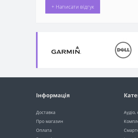
+ Написати відгук
Інформація
Кате
Доставка
Аудіо,
Про магазин
Компл
Оплата
Смарт