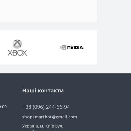
Наші контакти
+38 (096) 244-66-94
9:00
shopsmarthot@gmail.com
Українa, м. Київ вул.