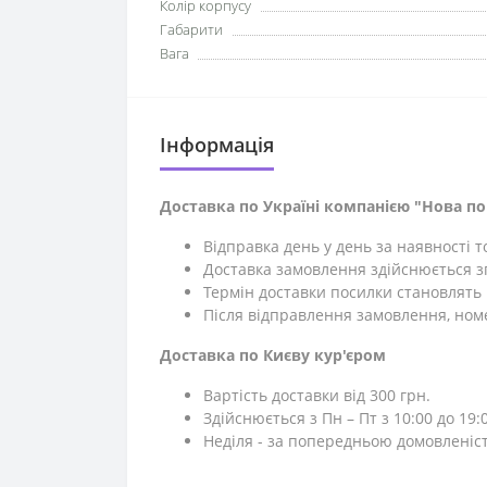
Колір корпусу
Габарити
Вага
Iнформація
Доставка по Україні компанією "Нова п
Відправка день у день за наявності 
Доставка замовлення здійснюється зг
Термін доставки посилки становлять 1
Після відправлення замовлення, ном
Доставка по Києву кур'єром
Вартість доставки від 300 грн.
Здійснюється з Пн – Пт з 10:00 до 19:0
Неділя - за попередньою домовленіс
⎯⎯⎯⎯⎯⎯⎯⎯⎯⎯⎯⎯⎯⎯⎯⎯⎯⎯⎯⎯⎯⎯⎯⎯⎯⎯⎯⎯⎯⎯⎯⎯⎯⎯⎯⎯⎯