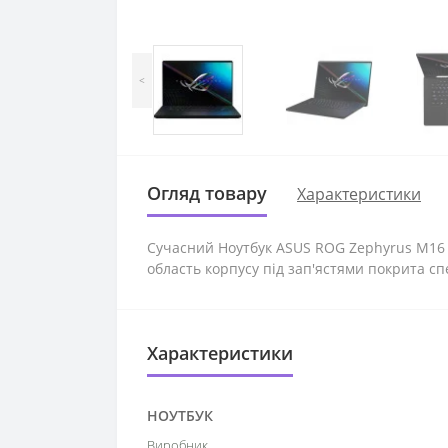
<
Огляд товару
Характеристики
Сучасний Ноутбук ASUS ROG Zephyrus M1
область корпусу під зап'ястями покрита сп
Характеристики
НОУТБУК
Виробник