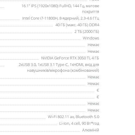
16.1" IPS (1920x1080) FullHD, 144 Гц, матове
покриття
Intel Core i7-11800H, 8-ядерний, 2.3-4.6 ГГц
40 ГБ (макс. 40 ГБ) DDR4
2 ТБ (2000 ГБ)
Windows
Немає
Немає
NVIDIA GeForce RTX 3050 Ti, 4 ГБ
2xUSB 3.0, 1xUSB 3.1 Type-C, 1xHDMI, вхід для
навушників/мікрофона (комбінований)
Немає
Немає
Є
Є
Немає
Немає
Wi-Fi 802.11 ax, Bluetooth 5.0
Li-Ion, 4 cell, 90 Вт*год
Алюміній