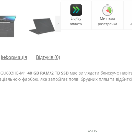
LiqPay
Миттєва
оплата
розстрочка
ч
>
Iнформація
Відгуків (0)
6 GU603HE-M1
40 GB RAM/2 TB SSD
має виглядати блискуче навіт
еціальною фарбою, яка запобігає появі брудних плям та відбиткі
ASUS