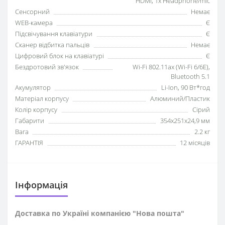
HDMI, 1x Headphone/mic
Сенсорний
Немає
WEB-камера
Є
Підсвічування клавіатури
Є
Сканер відбитка пальців
Немає
Цифровий блок на клавіатурі
Є
Бездротовий зв'язок
Wi-Fi 802.11ax (Wi-Fi 6/6E),
Bluetooth 5.1
Акумулятор
Li-Ion, 90 Вт*год
Матеріал корпусу
Алюминий/Пластик
Колір корпусу
Сірий
Габарити
354x251x24,9 мм
Вага
2.2 кг
ГАРАНТІЯ
12 місяців
Iнформація
Доставка по Україні компанією "Нова пошта"