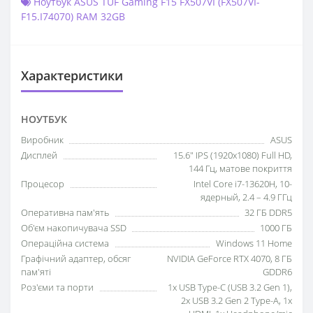
Ноутбук ASUS TUF Gaming F15 FX507VI (FX507VI-
F15.I74070) RAM 32GB
Характеристики
НОУТБУК
Виробник
ASUS
Дисплей
15.6" IPS (1920x1080) Full HD,
144 Гц, матове покриття
Процесор
Intel Core i7-13620H, 10-
ядерный, 2.4 – 4.9 ГГц
Оперативна пам'ять
32 ГБ DDR5
Об'єм накопичувача SSD
1000 ГБ
Операційна система
Windows 11 Home
Графічний адаптер, обсяг
NVIDIA GeForce RTX 4070, 8 ГБ
пам'яті
GDDR6
Роз'єми та порти
1x USB Type-C (USB 3.2 Gen 1),
2x USB 3.2 Gen 2 Type-A, 1x