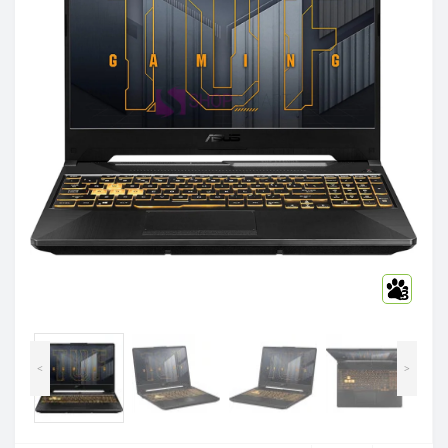
3
<
>