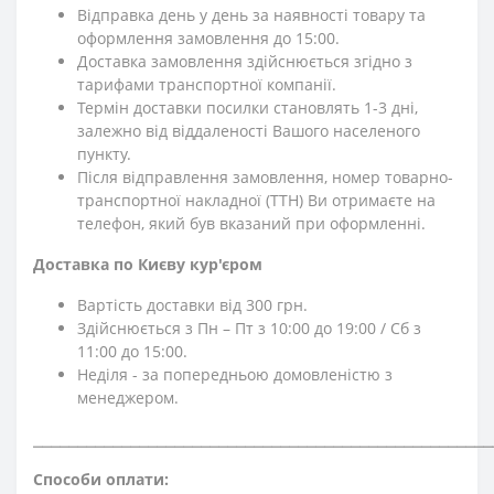
Відправка день у день за наявності товару та
оформлення замовлення до 15:00.
Доставка замовлення здійснюється згідно з
тарифами транспортної компанії.
Термін доставки посилки становлять 1-3 дні,
залежно від віддаленості Вашого населеного
пункту.
Після відправлення замовлення, номер товарно-
транспортної накладної (ТТН) Ви отримаєте на
телефон, який був вказаний при оформленні.
Доставка по Києву кур'єром
Вартість доставки від 300 грн.
Здійснюється з Пн – Пт з 10:00 до 19:00 / Сб з
11:00 до 15:00.
Неділя - за попередньою домовленістю з
менеджером.
⎯⎯⎯⎯⎯⎯⎯⎯⎯⎯⎯⎯⎯⎯⎯⎯⎯⎯⎯⎯⎯⎯⎯⎯⎯⎯⎯⎯⎯⎯⎯⎯⎯⎯⎯⎯⎯⎯⎯⎯⎯⎯⎯⎯⎯⎯⎯⎯⎯⎯⎯⎯
Способи оплати: