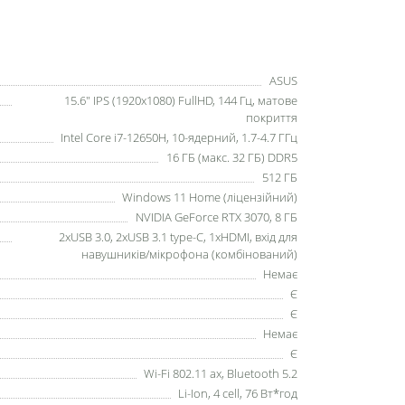
ASUS
15.6" IPS (1920x1080) FullHD, 144 Гц, матове
покриття
Intel Core i7-12650H, 10-ядерний, 1.7-4.7 ГГц
16 ГБ (макс. 32 ГБ) DDR5
512 ГБ
Windows 11 Home (ліцензійний)
NVIDIA GeForce RTX 3070, 8 ГБ
2xUSB 3.0, 2xUSB 3.1 type-C, 1xHDMI, вхід для
навушників/мікрофона (комбінований)
Немає
Є
Є
Немає
Є
Wi-Fi 802.11 ax, Bluetooth 5.2
Li-Ion, 4 cell, 76 Вт*год