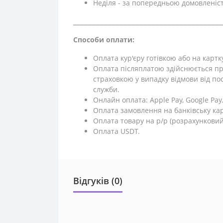
Неділя - за попередньою домовленіс
⎯⎯⎯⎯⎯⎯⎯⎯⎯⎯⎯⎯⎯⎯⎯⎯⎯⎯⎯⎯⎯⎯⎯⎯⎯⎯⎯⎯⎯⎯⎯⎯⎯⎯⎯⎯⎯
Способи оплати:
Оплата кур'єру готівкою або на картк
Оплата післяплатою здійснюється пр
страховкою у випадку відмови від поси
служби.
Онлайн оплата: Apple Pay, Google Pay
Оплата замовлення на банківську кар
Оплата товару на р/р (розрахунковий
Оплата USDT.
Відгуків (0)