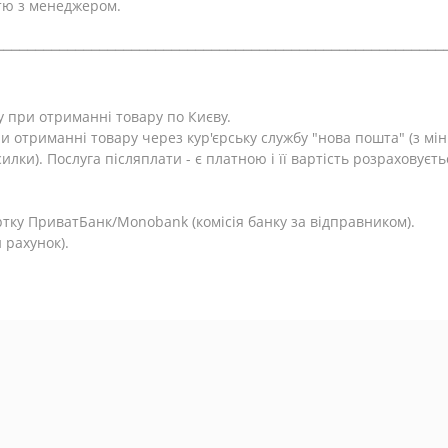
тю з менеджером.
⎯⎯⎯⎯⎯⎯⎯⎯⎯⎯⎯⎯⎯⎯⎯⎯⎯⎯⎯⎯⎯⎯⎯⎯⎯⎯⎯⎯⎯⎯⎯⎯⎯⎯⎯⎯⎯⎯⎯⎯⎯⎯⎯⎯⎯⎯⎯⎯⎯⎯⎯⎯⎯⎯⎯⎯
у при отриманні товару по Києву.
и отриманні товару через кур'єрську службу "нова пошта" (з м
лки). Послуга післяплати - є платною і її вартість розраховуєть
.
тку ПриватБанк/Monobank (комісія банку за відправником).
 рахунок).