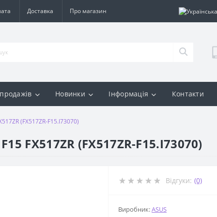
лата
Доставка
Про магазин
 продажів
Новинки
Інформація
Контакти
X517ZR (FX517ZR-F15.I73070)
F15 FX517ZR (FX517ZR-F15.I73070)
Відгуки:
(0)
Виробник:
ASUS