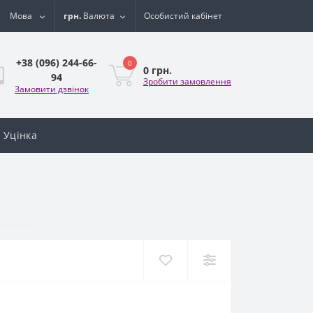
Мова
грн.
Валюта
Особистий кабінет
+38 (096) 244-66-
0
0 грн.
94
Зробити замовлення
Замовити дзвінок
Уцінка