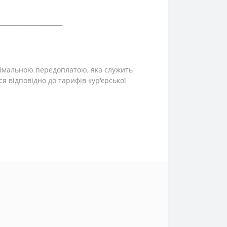
⎯⎯⎯⎯⎯⎯⎯⎯⎯⎯⎯⎯⎯⎯⎯⎯
інімальною передоплатою, яка служить
ся відповідно до тарифів кур'єрської