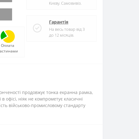
Києву. Самовивіз.
Гарантія
На весь товар від 3
до 12 місяців.
Оплата
астинами
тонченості продовжує тонка екранна рамка,
 в офісі, ніяк не компрометує класичні
дність військово-промисловому стандарту