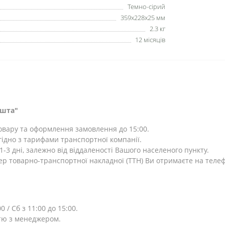
Темно-сірий
359х228х25 мм
2.3 кг
12 місяців
ошта"
товару та оформлення замовлення до 15:00.
ідно з тарифами транспортної компанії.
-3 дні, залежно від віддаленості Вашого населеного пункту.
ер товарно-транспортної накладної (ТТН) Ви отримаєте на теле
0 / Сб з 11:00 до 15:00.
тю з менеджером.