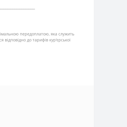
⎯⎯⎯⎯⎯⎯⎯⎯⎯⎯⎯⎯⎯⎯⎯⎯
інімальною передоплатою, яка служить
ся відповідно до тарифів кур'єрської