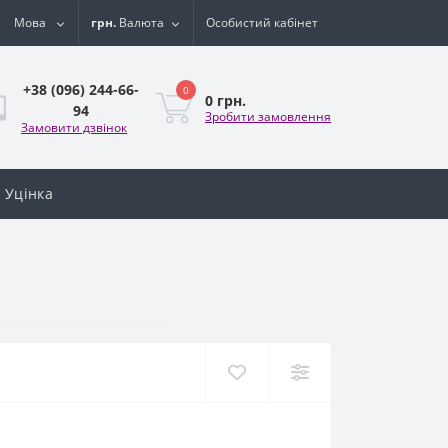
Мова
грн.
Валюта
Особистий кабінет
+38 (096) 244-66-
0
0 грн.
94
Зробити замовлення
Замовити дзвінок
Уцінка