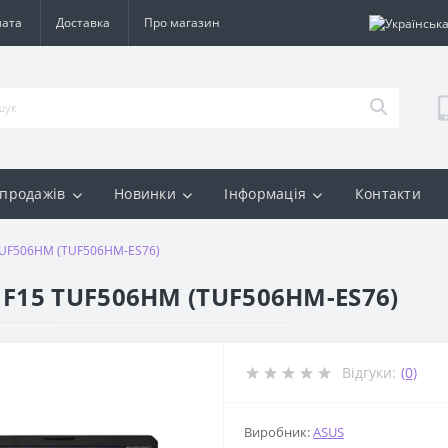
лата
Доставка
Про магазин
 продажів
Новинки
Інформація
Контакти
TUF506HM (TUF506HM-ES76)
 F15 TUF506HM (TUF506HM-ES76)
Відгуки:
(0)
Виробник:
ASUS