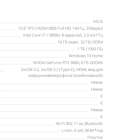
ASUS
15.6" IPS (1920x1080) Full HD, 144 Гц, 250кд/м2
Intel Core i7-11800H, 8-ядерний, 2.3-4.6 ГГц
16 ГБ (макс. 32 ГБ) DDR4
1 ТБ (1000 ГБ)
Windows 10 Home
NVIDIA GeForce RTX 3060, 6 ГБ GDDR6
2xUSB 3.2, 2xUSB 3.2 (Type-C), HDMI, вхід для
навушників/мікрофона (комбінований)
Немає
Немає
Є
Є
Немає
Є
Wi-Fi 802.11 ax, Bluetooth
Li-Ion, 4 cell, 90 Вт*год
Пластик