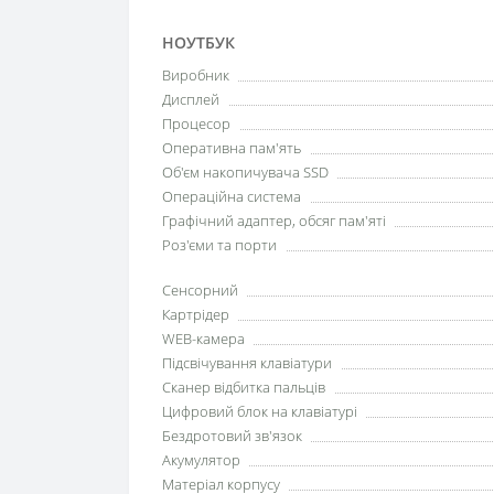
НОУТБУК
Виробник
Дисплей
Процесор
Оперативна пам'ять
Об'єм накопичувача SSD
Операційна система
Графічний адаптер, обсяг пам'яті
Роз'єми та порти
Сенсорний
Картрідер
WEB-камера
Підсвічування клавіатури
Сканер відбитка пальців
Цифровий блок на клавіатурі
Бездротовий зв'язок
Акумулятор
Матеріал корпусу