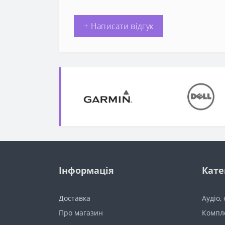
+ Написати відгук
Інформація
Кате
Доставка
Аудіо,
Про магазин
Компл