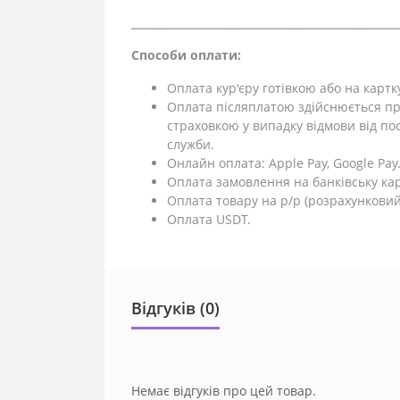
⎯⎯⎯⎯⎯⎯⎯⎯⎯⎯⎯⎯⎯⎯⎯⎯⎯⎯⎯⎯⎯⎯⎯⎯⎯⎯⎯⎯⎯⎯⎯⎯⎯⎯⎯⎯⎯
Способи оплати:
Оплата кур'єру готівкою або на картк
Оплата післяплатою здійснюється пр
страховкою у випадку відмови від поси
служби.
Онлайн оплата: Apple Pay, Google Pay
Оплата замовлення на банківську кар
Оплата товару на р/р (розрахунковий
Оплата USDT.
Відгуків (0)
Немає відгуків про цей товар.