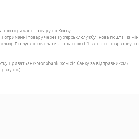
⎯⎯⎯⎯⎯⎯⎯⎯⎯⎯⎯⎯⎯⎯⎯⎯⎯⎯⎯⎯⎯⎯⎯⎯⎯⎯⎯⎯⎯⎯⎯⎯⎯⎯⎯⎯⎯⎯⎯⎯⎯⎯⎯⎯⎯⎯⎯⎯⎯⎯⎯⎯⎯⎯⎯⎯
у при отриманні товару по Києву.
и отриманні товару через кур'єрську службу "нова пошта" (з м
лки). Послуга післяплати - є платною і її вартість розраховуєть
.
тку ПриватБанк/Monobank (комісія банку за відправником).
 рахунок).