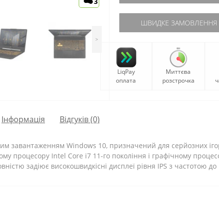
3
ШВИДКЕ ЗАМОВЛЕННЯ
>
LiqPay
Миттєва
оплата
розстрочка
ч
Iнформація
Відгуків (0)
вним завантаженням Windows 10, призначений для серйозних ігор
у процесору Intel Core i7 11-го покоління і графічному процес
вністю задіює високошвидкісні дисплеї рівня IPS з частотою до 