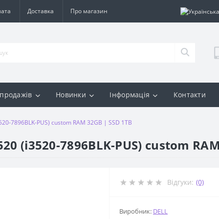
лата
Доставка
Про магазин
 продажів
Новинки
Інформація
Контакти
(i3520-7896BLK-PUS) custom RAM 32GB | SSD 1TB
3520 (i3520-7896BLK-PUS) custom RAM
Відгуки:
(0)
Виробник:
DELL