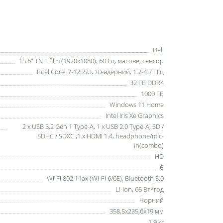
Dell
15.6" TN + film (1920х1080), 60 Гц, матове, сенсор
Intel Core i7-1255U, 10-ядерний, 1.7-4.7 ГГц
32 ГБ DDR4
1000 ГБ
Windows 11 Home
Intel Iris Xe Graphics
2 х USB 3.2 Gen 1 Type-A, 1 х USB 2.0 Type-A, SD /
SDHC / SDXC ,1 x HDMI 1.4, headphone/mic-
in(combo)
HD
Є
Wi-Fi 802.11ax (Wi-Fi 6/6E), Bluetooth 5.0
Li-Ion, 65 Вт*год
Чорний
358,5x235,6x19 мм
1.9 кг