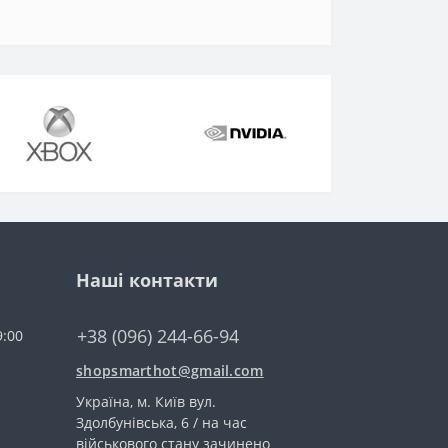
Наші контакти
+38 (096) 244-66-94
9:00
shopsmarthot@gmail.com
Українa, м. Київ вул.
Здолбунівська, 6 / на час
військового стану зачинено