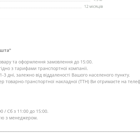
12 місяців
ошта"
товару та оформлення замовлення до 15:00.
ідно з тарифами транспортної компанії.
-3 дні, залежно від віддаленості Вашого населеного пункту.
ер товарно-транспортної накладної (ТТН) Ви отримаєте на теле
0 / Сб з 11:00 до 15:00.
тю з менеджером.
⎯⎯⎯⎯⎯⎯⎯⎯⎯⎯⎯⎯⎯⎯⎯⎯⎯⎯⎯⎯⎯⎯⎯⎯⎯⎯⎯⎯⎯⎯⎯⎯⎯⎯⎯⎯⎯⎯⎯⎯⎯⎯⎯⎯⎯⎯⎯⎯⎯⎯⎯⎯⎯⎯⎯⎯