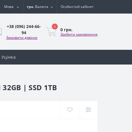
Мова
грн.
Валюта
Особистий кабінет
+38 (096) 244-66-
0
0 грн.
94
Зробити замовлення
Замовити дзвінок
Уцінка
 32GB | SSD 1TB