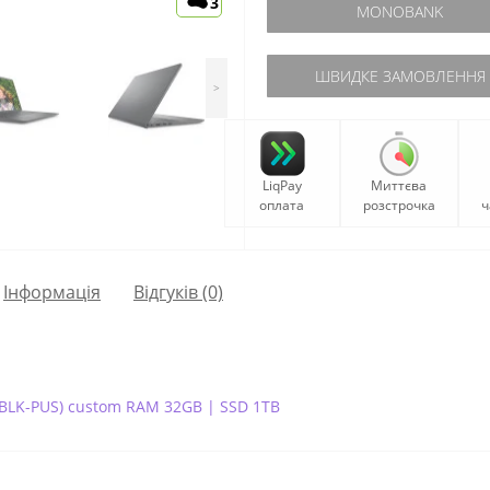
3
MONOBANK
ШВИДКЕ ЗАМОВЛЕННЯ
>
LiqPay
Миттєва
оплата
розстрочка
ч
Iнформація
Відгуків (0)
96BLK-PUS) custom RAM 32GB | SSD 1TB