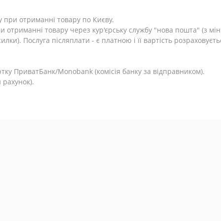
у при отриманні товару по Києву.
и отриманні товару через кур'єрську службу "нова пошта" (з м
лки). Послуга післяплати - є платною і її вартість розраховуєть
.
тку ПриватБанк/Monobank (комісія банку за відправником).
 рахунок).