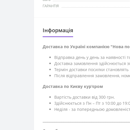
ГАРАНТІЯ
Iнформація
Доставка по Україні компанією "Нова п
Відправка день у день за наявності 
Доставка замовлення здійснюється зг
Термін доставки посилки становлять 1
Після відправлення замовлення, ном
Доставка по Києву кур'єром
Вартість доставки від 300 грн.
Здійснюється з Пн – Пт з 10:00 до 19:0
Неділя - за попередньою домовленіс
⎯⎯⎯⎯⎯⎯⎯⎯⎯⎯⎯⎯⎯⎯⎯⎯⎯⎯⎯⎯⎯⎯⎯⎯⎯⎯⎯⎯⎯⎯⎯⎯⎯⎯⎯⎯⎯