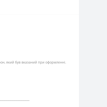
фон, який був вказаний при оформленні.
⎯⎯⎯⎯⎯⎯⎯⎯⎯⎯⎯⎯⎯⎯⎯⎯