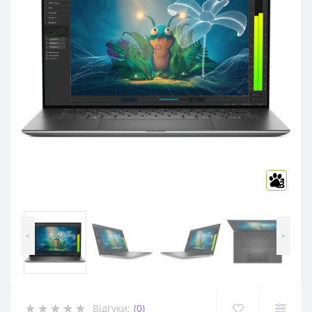
3
<
>
Відгуки:
(0)