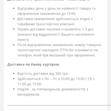
Відправка день у день за наявності товару та
оформлення замовлення до 15:00.
Доставка замовлення здійснюється згідно з
тарифами транспортної компанії.
Термін доставки посилки становлять 1-3 дні,
залежно від віддаленості Вашого населеного
пункту.
Після відправлення замовлення, номер товарно-
транспортної накладної (ТТН) Ви отримаєте на
телефон, який був вказаний при оформленні.
Доставка по Києву кур'єром
Вартість доставки від 300 грн.
Здійснюється з Пн – Пт з 10:00 до 19:00 / Сб з
11:00 до 15:00.
Неділя - за попередньою домовленістю з
менеджером.
⎯⎯⎯⎯⎯⎯⎯⎯⎯⎯⎯⎯⎯⎯⎯⎯⎯⎯⎯⎯⎯⎯⎯⎯⎯⎯⎯⎯⎯⎯⎯⎯⎯⎯⎯⎯⎯⎯⎯⎯⎯⎯⎯⎯⎯⎯⎯⎯⎯⎯⎯⎯