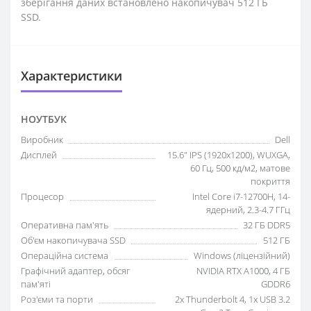
зберігання даних встановлено накопичувач 512 ГБ
SSD.
Характеристики
НОУТБУК
Виробник
Dell
Дисплей
15.6" IPS (1920x1200), WUXGA,
60 Гц, 500 кд/м2, матове
покриття
Процесор
Intel Core i7-12700H, 14-
ядерний, 2.3-4.7 ГГц
Оперативна пам'ять
32 ГБ DDR5
Об'єм накопичувача SSD
512 ГБ
Операційна система
Windows (ліцензійний)
Графічний адаптер, обсяг
NVIDIA RTX A1000, 4 ГБ
пам'яті
GDDR6
Роз'єми та порти
2x Thunderbolt 4, 1x USB 3.2