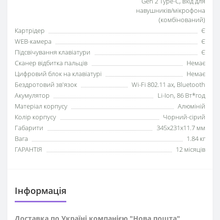
Gen 2 Type-C, вхід для
навушників/мікрофона
(комбінований)
Картрідер
Є
WEB-камера
Є
Підсвічування клавіатури
Є
Сканер відбитка пальців
Немає
Цифровий блок на клавіатурі
Немає
Бездротовий зв'язок
Wi-Fi 802.11 ax, Bluetooth
Акумулятор
Li-Ion, 86 Вт*год
Матеріал корпусу
Алюміній
Колір корпусу
Чорний-сірий
Габарити
345x231x11.7 мм
Вага
1.84 кг
ГАРАНТІЯ
12 місяців
Iнформація
Доставка по Україні компанією "Нова пошта"