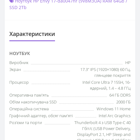
Ноутбук HP Envy 17-da0047nr (9V8M3UA) RAM 64Gb /
SSD 2Tb
Характеристики
НОУТБУК
Виробник
HP
Экран
17.3" IPS (1920×1080) 60 Гц,
глянцеве покриття
Процесор
Intel Core Ultra 7 155H, 16-
ядерний, 1.4 – 4.8 ГГц
Оперативна пам'ять
64 ГБ DDR5
Об'єм накопичувача SSD
2000 ГБ
Операційна система
Windows 11 Home
Графічний адаптер, обсяг пам'яті
Intel Arc Graphics
Роз'єми та порти
Thunderbolt 4 з USB Type-C 40
Гбіт/с (USB Power Delivery,
DisplayPort 2.1, HP Sleep and