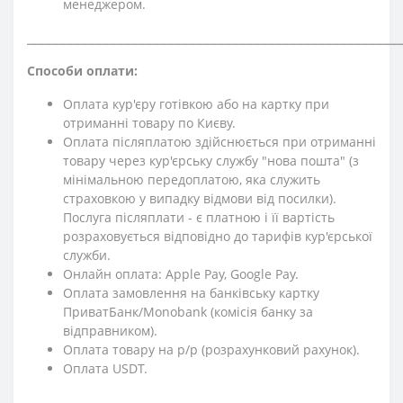
менеджером.
⎯⎯⎯⎯⎯⎯⎯⎯⎯⎯⎯⎯⎯⎯⎯⎯⎯⎯⎯⎯⎯⎯⎯⎯⎯⎯⎯⎯⎯⎯⎯⎯⎯⎯⎯⎯⎯⎯⎯⎯⎯⎯⎯⎯⎯⎯⎯⎯⎯⎯⎯⎯
Способи оплати:
Оплата кур'єру готівкою або на картку при
отриманні товару по Києву.
Оплата післяплатою здійснюється при отриманні
товару через кур'єрську службу "нова пошта" (з
мінімальною передоплатою, яка служить
страховкою у випадку відмови від посилки).
Послуга післяплати - є платною і її вартість
розраховується відповідно до тарифів кур'єрської
служби.
Онлайн оплата: Apple Pay, Google Pay.
Оплата замовлення на банківську картку
ПриватБанк/Monobank (комісія банку за
відправником).
Оплата товару на р/р (розрахунковий рахунок).
Оплата USDT.