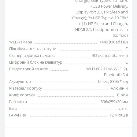
Charge); USB Type-C 10 Гбіт/с
(USB Power Delivery,
DisplayPort 2.1, HP Sleep and
Charge); 3x USB Type-A 10 Гбіт/
с (1x HP Sleep and Charge),
HDMI 2.1, headphone / mic-in
(combo)
WEB-камера
1440 (Quad HD)
Підсвічування клавіатури
Є
Сканер відбитка пальців
3D сканер обличчя
Цифровий блок на клавіатурі
Є
Бездротовий зв'язок
Wi-Fi 802.11ax (Wi-Fi 7),
Bluetooth 5.4
Акумулятор
Li-Ion, 83 Вт*год
Матеріал корпусу
Алюміній
Колір корпусу
Сірий
Габарити
396x259x20 мм
Вага
2,5 кг
ГАРАНТІЯ
12 місяців