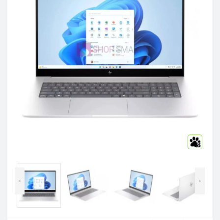
3
<
>