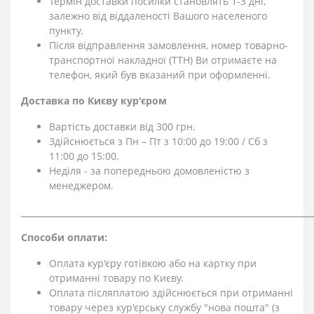
Термін доставки посилки становлять 1-3 дні,
залежно від віддаленості Вашого населеного
пункту.
Після відправлення замовлення, номер товарно-
транспортної накладної (ТТН) Ви отримаєте на
телефон, який був вказаний при оформленні.
Доставка по Києву кур'єром
Вартість доставки від 300 грн.
Здійснюється з Пн – Пт з 10:00 до 19:00 / Сб з
11:00 до 15:00.
Неділя - за попередньою домовленістю з
менеджером.
⎯⎯⎯⎯⎯⎯⎯⎯⎯⎯⎯⎯⎯⎯⎯⎯⎯⎯⎯⎯⎯⎯⎯⎯⎯⎯⎯⎯⎯⎯⎯⎯⎯⎯⎯⎯⎯⎯⎯⎯⎯⎯⎯⎯⎯⎯⎯⎯⎯⎯⎯⎯
Способи оплати:
Оплата кур'єру готівкою або на картку при
отриманні товару по Києву.
Оплата післяплатою здійснюється при отриманні
товару через кур'єрську службу "нова пошта" (з