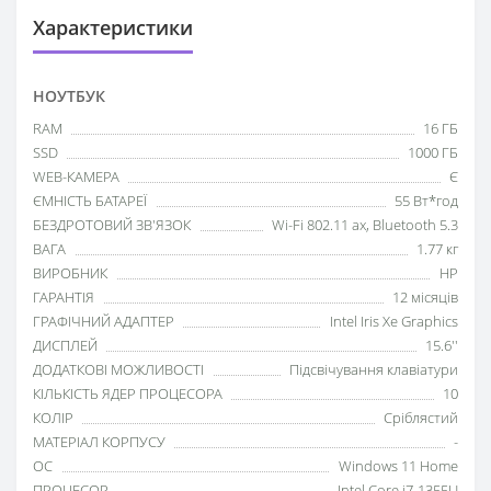
Характеристики
НОУТБУК
RAM
16 ГБ
SSD
1000 ГБ
WEB-КАМЕРА
Є
ЄМНІСТЬ БАТАРЕЇ
55 Вт*год
БЕЗДРОТОВИЙ ЗВ'ЯЗОК
Wi-Fi 802.11 ax, Bluetooth 5.3
ВАГА
1.77 кг
ВИРОБНИК
HP
ГАРАНТІЯ
12 місяців
ГРАФІЧНИЙ АДАПТЕР
Intel Iris Xe Graphics
ДИСПЛЕЙ
15.6''
ДОДАТКОВІ МОЖЛИВОСТІ
Підсвічування клавіатури
КІЛЬКІСТЬ ЯДЕР ПРОЦЕСОРА
10
КОЛІР
Сріблястий
МАТЕРІАЛ КОРПУСУ
-
ОС
Windows 11 Home
ПРОЦЕСОР
Intel Core i7-1355U