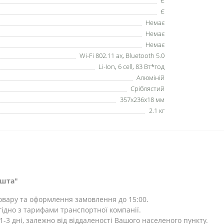
Є
Є
Немає
Немає
Немає
Wi-Fi 802.11 ax, Bluetooth 5.0
Li-Ion, 6 cell, 83 Вт*год
Алюміній
Сріблястий
357x236x18 мм
2.1 кг
ошта"
товару та оформлення замовлення до 15:00.
ідно з тарифами транспортної компанії.
-3 дні, залежно від віддаленості Вашого населеного пункту.