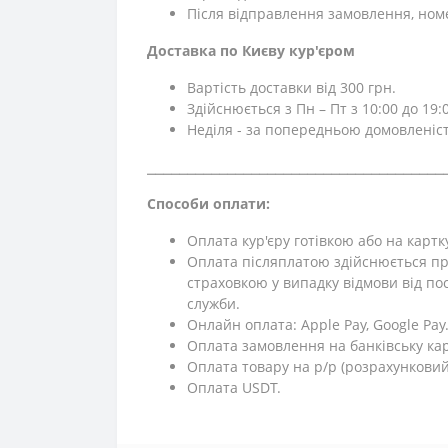
Після відправлення замовлення, ном
Доставка по Києву кур'єром
Вартість доставки від 300 грн.
Здійснюється з Пн – Пт з 10:00 до 19:0
Неділя - за попередньою домовленіс
⎯⎯⎯⎯⎯⎯⎯⎯⎯⎯⎯⎯⎯⎯⎯⎯⎯⎯⎯⎯⎯⎯⎯⎯⎯⎯⎯⎯⎯⎯⎯⎯⎯⎯⎯⎯⎯
Способи оплати:
Оплата кур'єру готівкою або на картк
Оплата післяплатою здійснюється пр
страховкою у випадку відмови від поси
служби.
Онлайн оплата: Apple Pay, Google Pay
Оплата замовлення на банківську кар
Оплата товару на р/р (розрахунковий
Оплата USDT.