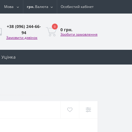
Мова
грн.
Валюта
Особистий кабінет
+38 (096) 244-66-
0
0 грн.
94
Зробити замовлення
Замовити дзвінок
Уцінка