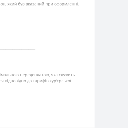
фон, який був вказаний при оформленні.
⎯⎯⎯⎯⎯⎯⎯⎯⎯⎯⎯⎯⎯⎯⎯⎯
інімальною передоплатою, яка служить
ся відповідно до тарифів кур'єрської