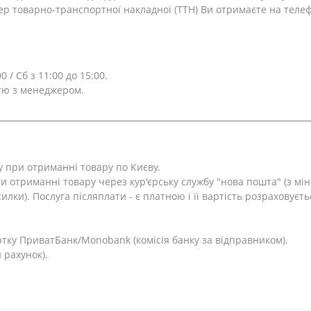
ер товарно-транспортної накладної (ТТН) Ви отримаєте на теле
0 / Сб з 11:00 до 15:00.
тю з менеджером.
⎯⎯⎯⎯⎯⎯⎯⎯⎯⎯⎯⎯⎯⎯⎯⎯⎯⎯⎯⎯⎯⎯⎯⎯⎯⎯⎯⎯⎯⎯⎯⎯⎯⎯⎯⎯⎯⎯⎯⎯⎯⎯⎯⎯⎯⎯⎯⎯⎯⎯⎯⎯⎯⎯⎯⎯
у при отриманні товару по Києву.
и отриманні товару через кур'єрську службу "нова пошта" (з м
лки). Послуга післяплати - є платною і її вартість розраховуєть
.
тку ПриватБанк/Monobank (комісія банку за відправником).
 рахунок).