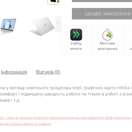
3
ШВИДКЕ ЗАМОВЛЕННЯ
>
LiqPay
Миттєва
оплата
розстрочка
ч
Iнформація
Відгуків (0)
у вигляді новітнього процесора Intel, графічної карти nVidia і
комфорт і підвищену швидкість роботи не тільки в роботі з різ
ьмів і т.д.
лют - ціни в нашому інтернет-магазині можуть змінюватися! Щоб уникнути
 актуальну вартість товару!