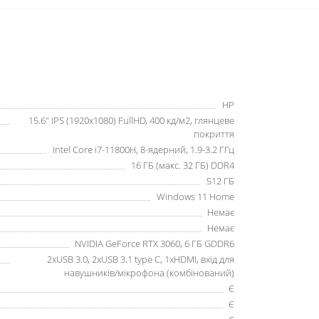
HP
15.6" IPS (1920x1080) FullHD, 400 кд/м2, глянцеве
покриття
Intel Core i7-11800H, 8-ядерний, 1.9-3.2 ГГц
16 ГБ (макс. 32 ГБ) DDR4
512 ГБ
Windows 11 Home
Немає
Немає
NVIDIA GeForce RTX 3060, 6 ГБ GDDR6
2xUSB 3.0, 2xUSB 3.1 type C, 1xHDMI, вхід для
навушників/мікрофона (комбінований)
Є
Є