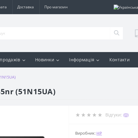
лата
Доставка
Про магазин
 продажів
Новинки
Інформація
Контакти
51N15UA)
35nr (51N15UA)
Відгуки:
(0)
Виробник:
HP