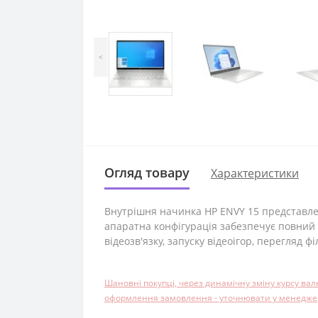
<
Огляд товару
Характеристики
Внутрішня начинка HP ENVY 15 представлена 
апаратна конфігурація забезпечує повний 
відеозв'язку, запуску відеоігор, перегляд філ
Шановні покупці, через динамічну зміну курсу ва
оформлення замовлення - уточнювати у менеджера