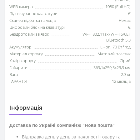
WEB-камера
1080 (Full HD)
Підсвічування клавіатури
Є
Сканер відбитка пальців
Немає
Цифровий блок на клавіатурі
Є
Бездротовий зв'язок
Wi-Fi 802.11ax (Wi-Fi 6/6E),
Bluetooth 5.3
Акумулятор
Li-Ion, 70 Вт*год
Матеріал корпусу
Матовий пластик
Колір корпусу
Сірий
Габарити
369,1x259,3x23,9 мм
Вага
2.3 кг
ГАРАНТІЯ
12 місяців
Iнформація
Доставка по Україні компанією "Нова пошта"
Відправка день у день за наявності товару та