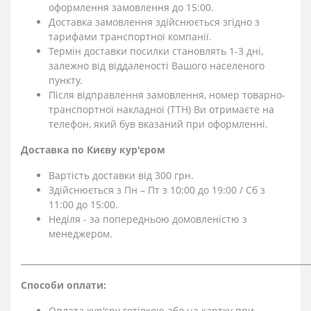
оформлення замовлення до 15:00.
Доставка замовлення здійснюється згідно з
тарифами транспортної компанії.
Термін доставки посилки становлять 1-3 дні,
залежно від віддаленості Вашого населеного
пункту.
Після відправлення замовлення, номер товарно-
транспортної накладної (ТТН) Ви отримаєте на
телефон, який був вказаний при оформленні.
Доставка по Києву кур'єром
Вартість доставки від 300 грн.
Здійснюється з Пн – Пт з 10:00 до 19:00 / Сб з
11:00 до 15:00.
Неділя - за попередньою домовленістю з
менеджером.
⎯⎯⎯⎯⎯⎯⎯⎯⎯⎯⎯⎯⎯⎯⎯⎯⎯⎯⎯⎯⎯⎯⎯⎯⎯⎯⎯⎯⎯⎯⎯⎯⎯⎯⎯⎯⎯⎯⎯⎯⎯⎯⎯⎯⎯⎯⎯⎯⎯⎯⎯⎯
Способи оплати:
Оплата кур'єру готівкою або на картку при