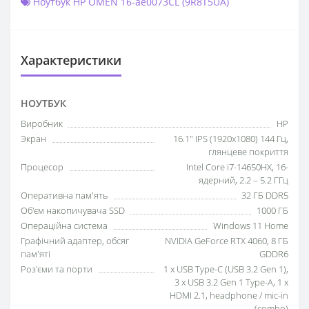
Ноутбук HP OMEN 16-ae0073CL (9R8T5UA)
Характеристики
НОУТБУК
Виробник
HP
Экран
16.1" IPS (1920x1080) 144 Гц,
глянцеве покриття
Процесор
Intel Core i7-14650HX, 16-
ядерний, 2.2 – 5.2 ГГц
Оперативна пам'ять
32 ГБ DDR5
Об'єм накопичувача SSD
1000 ГБ
Операційна система
Windows 11 Home
Графічний адаптер, обсяг
NVIDIA GeForce RTX 4060, 8 ГБ
пам'яті
GDDR6
Роз'єми та порти
1 x USB Type-C (USB 3.2 Gen 1),
3 x USB 3.2 Gen 1 Type-A, 1 x
HDMI 2.1, headphone / mic-in
(combo)