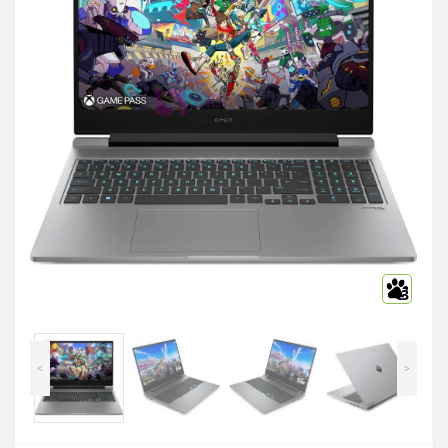
3
<
>