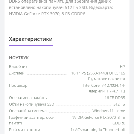
DDR5 оперативної пам'яті. Для зберігання даних
встановлено накопичувач 512 ГБ SSD. Відеокарта:
NVIDIA GeForce RTX 3070, 8 ГБ GDDR6.
Характеристики
НОУТБУК
Виробник
HP
Дисплей
16.1" IPS (2560x1440) QHD, 165
Гц, матове покриття
Процесор
Intel Core i7-12700H, 14-
ядерний, 1.7-4.7 ГГц
Оперативна пам'ять
16 ГБ DDR5
Об'єм накопичувача SSD
512 ГБ
Операційна система
Windows 11 Home
Графічний адаптер, обсяг
NVIDIA GeForce RTX 3070, 8 ГБ
пам'яті
GDDR6
Роз'єми та порти
1x ACsmart pin, 1x Thunderbolt