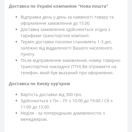
Доставка по Україні компанією "Нова пошта"
Відправка день у день за наявності товару та
оформлення замовлення до 15:00.
Доставка замовлення здійснюється згідно з
тарифами транспортної компанії.
Термін доставки посилки становлять 1-3 дні,
залежно від віддаленості Вашого населеного
пункту.
Після відправлення замовлення, номер товарно-
транспортної накладної (ТТН) Ви отримаєте на
телефон, який був вказаний при оформленні.
Доставка по Києву кур'єром
Вартість доставки від 300 грн.
Здійснюється з Пн – Пт з 10:00 до 19:00 / Сб з
11:00 до 15:00.
Неділя - за попередньою домовленістю з
менеджером.
⎯⎯⎯⎯⎯⎯⎯⎯⎯⎯⎯⎯⎯⎯⎯⎯⎯⎯⎯⎯⎯⎯⎯⎯⎯⎯⎯⎯⎯⎯⎯⎯⎯⎯⎯⎯⎯⎯⎯⎯⎯⎯⎯⎯⎯⎯⎯⎯⎯⎯⎯⎯