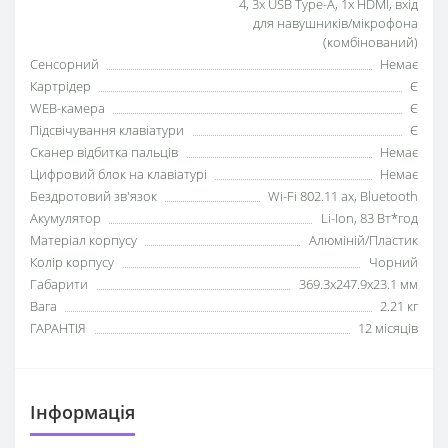
4, 3x USB Type-A, 1x HDMI, вхід
для навушників/мікрофона
(комбінований)
Сенсорний
Немає
Картрідер
Є
WEB-камера
Є
Підсвічування клавіатури
Є
Сканер відбитка пальців
Немає
Цифровий блок на клавіатурі
Немає
Бездротовий зв'язок
Wi-Fi 802.11 ax, Bluetooth
Акумулятор
Li-Ion, 83 Вт*год
Матеріал корпусу
Алюміній/Пластик
Колір корпусу
Чорний
Габарити
369.3x247.9x23.1 мм
Вага
2.21 кг
ГАРАНТІЯ
12 місяців
Iнформація