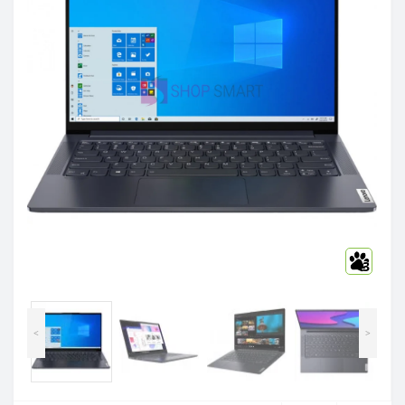
3
<
>