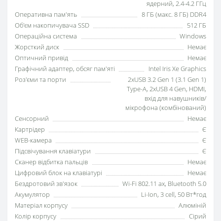
ядерний, 2.4-4.2 ГГц
Оперативна пам'ять
8 ГБ (макс. 8 ГБ) DDR4
Об'єм накопичувача SSD
512 ГБ
Операційна система
Windows
Жорсткий диск
Немає
Оптичний привід
Немає
Графічний адаптер, обсяг пам'яті
Intel Iris Xe Graphics
Роз'єми та порти
2xUSB 3.2 Gen 1 (3.1 Gen 1)
Type-A, 2хUSB 4 Gen, HDMI,
вхід для навушників/
мікрофона (комбінований)
Сенсорний
Немає
Картрідер
Є
WEB-камера
Є
Підсвічування клавіатури
Є
Сканер відбитка пальців
Немає
Цифровий блок на клавіатурі
Немає
Бездротовий зв'язок
Wi-Fi 802.11 ax, Bluetooth 5.0
Акумулятор
Li-Ion, 3 cell, 50 Вт*год
Матеріал корпусу
Алюміній
Колір корпусу
Сірий