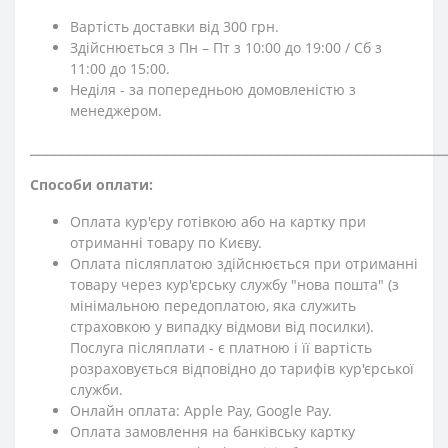
Вартість доставки від 300 грн.
Здійснюється з Пн – Пт з 10:00 до 19:00 / Сб з
11:00 до 15:00.
Неділя - за попередньою домовленістю з
менеджером.
⎯⎯⎯⎯⎯⎯⎯⎯⎯⎯⎯⎯⎯⎯⎯⎯⎯⎯⎯⎯⎯⎯⎯⎯⎯⎯⎯⎯⎯⎯⎯⎯⎯⎯⎯⎯⎯⎯⎯⎯⎯⎯⎯⎯⎯⎯⎯⎯⎯⎯⎯⎯
Способи оплати:
Оплата кур'єру готівкою або на картку при
отриманні товару по Києву.
Оплата післяплатою здійснюється при отриманні
товару через кур'єрську службу "нова пошта" (з
мінімальною передоплатою, яка служить
страховкою у випадку відмови від посилки).
Послуга післяплати - є платною і її вартість
розраховується відповідно до тарифів кур'єрської
служби.
Онлайн оплата: Apple Pay, Google Pay.
Оплата замовлення на банківську картку