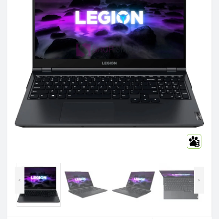
3
<
>