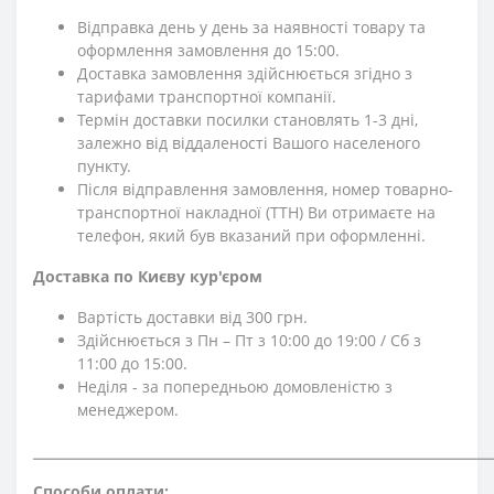
Відправка день у день за наявності товару та
оформлення замовлення до 15:00.
Доставка замовлення здійснюється згідно з
тарифами транспортної компанії.
Термін доставки посилки становлять 1-3 дні,
залежно від віддаленості Вашого населеного
пункту.
Після відправлення замовлення, номер товарно-
транспортної накладної (ТТН) Ви отримаєте на
телефон, який був вказаний при оформленні.
Доставка по Києву кур'єром
Вартість доставки від 300 грн.
Здійснюється з Пн – Пт з 10:00 до 19:00 / Сб з
11:00 до 15:00.
Неділя - за попередньою домовленістю з
менеджером.
⎯⎯⎯⎯⎯⎯⎯⎯⎯⎯⎯⎯⎯⎯⎯⎯⎯⎯⎯⎯⎯⎯⎯⎯⎯⎯⎯⎯⎯⎯⎯⎯⎯⎯⎯⎯⎯⎯⎯⎯⎯⎯⎯⎯⎯⎯⎯⎯⎯⎯⎯⎯
Способи оплати: