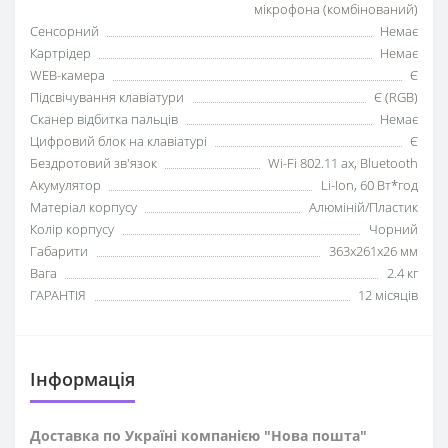
мікрофона (комбінований)
Сенсорний
Немає
Картрідер
Немає
WEB-камера
Є
Підсвічування клавіатури
Є (RGB)
Сканер відбитка пальців
Немає
Цифровий блок на клавіатурі
Є
Бездротовий зв'язок
Wi-Fi 802.11 ax, Bluetooth
Акумулятор
Li-Ion, 60 Вт*год
Матеріал корпусу
Алюміній/Пластик
Колір корпусу
Чорний
Габарити
363x261x26 мм
Вага
2.4 кг
ГАРАНТІЯ
12 місяців
Iнформація
Доставка по Україні компанією "Нова пошта"