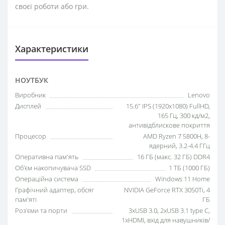
своєї роботи або гри.
Характеристики
НОУТБУК
Виробник
Lenovo
Дисплей
15.6" IPS (1920x1080) FullHD,
165 Гц, 300 кд/м2,
антивідблискове покриття
Процесор
AMD Ryzen 7 5800H, 8-
ядерний, 3.2-4.4 ГГц
Оперативна пам'ять
16 ГБ (макс. 32 ГБ) DDR4
Об'єм накопичувача SSD
1 ТБ (1000 ГБ)
Операційна система
Windows 11 Home
Графічний адаптер, обсяг
NVIDIA GeForce RTX 3050Ti, 4
пам'яті
ГБ
Роз'єми та порти
3xUSB 3.0, 2xUSB 3.1 type C,
1xHDMI, вхід для навушників/