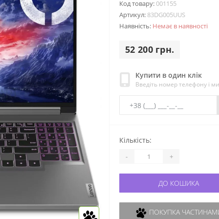
Код товару:
001155
Артикул:
83DG005UUS
Наявність:
Немає в наявності
52 200 грн.
Купити в один клік
Введіть номер телефону і м
Кількість:
-
+
ДО КОШИКА
ПОКУПКА ЧАСТИНАМИ