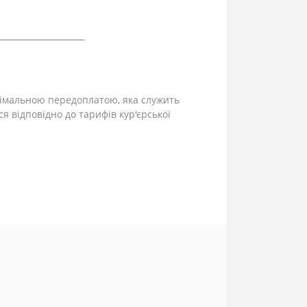
⎯⎯⎯⎯⎯⎯⎯⎯⎯⎯⎯⎯⎯⎯⎯⎯
інімальною передоплатою, яка служить
ся відповідно до тарифів кур'єрської