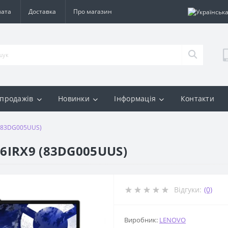
лата
Доставка
Про магазин
 продажів
Новинки
Інформація
Контакти
9 (83DG005UUS)
16IRX9 (83DG005UUS)
Відгуки:
(0)
Виробник:
LENOVO