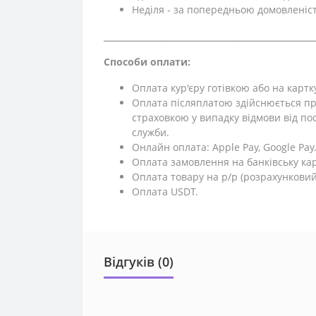
Неділя - за попередньою домовленіс
⎯⎯⎯⎯⎯⎯⎯⎯⎯⎯⎯⎯⎯⎯⎯⎯⎯⎯⎯⎯⎯⎯⎯⎯⎯⎯⎯⎯⎯⎯⎯⎯⎯⎯⎯⎯⎯
Способи оплати:
Оплата кур'єру готівкою або на картк
Оплата післяплатою здійснюється пр
страховкою у випадку відмови від поси
служби.
Онлайн оплата: Apple Pay, Google Pay
Оплата замовлення на банківську кар
Оплата товару на р/р (розрахунковий
Оплата USDT.
Відгуків (0)