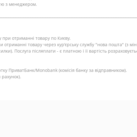
тю з менеджером.
⎯⎯⎯⎯⎯⎯⎯⎯⎯⎯⎯⎯⎯⎯⎯⎯⎯⎯⎯⎯⎯⎯⎯⎯⎯⎯⎯⎯⎯⎯⎯⎯⎯⎯⎯⎯⎯⎯⎯⎯⎯⎯⎯⎯⎯⎯⎯⎯⎯⎯⎯⎯⎯⎯⎯⎯
у при отриманні товару по Києву.
и отриманні товару через кур'єрську службу "нова пошта" (з м
лки). Послуга післяплати - є платною і її вартість розраховуєть
.
тку ПриватБанк/Monobank (комісія банку за відправником).
 рахунок).