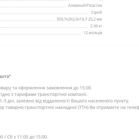
Алюміній/Пластик
Сірий
359,7x262,3x19,7-25,2 мм
2.36 кг
12 місяців
ошта"
товару та оформлення замовлення до 15:00.
ідно з тарифами транспортної компанії.
-3 дні, залежно від віддаленості Вашого населеного пункту.
ер товарно-транспортної накладної (ТТН) Ви отримаєте на теле
0 / Сб з 11:00 до 15:00.