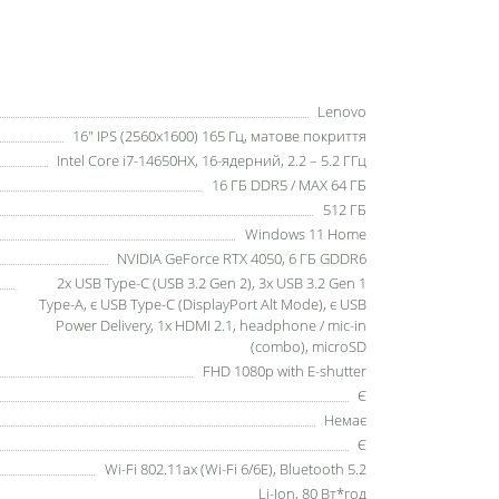
Lenovo
16" IPS (2560x1600) 165 Гц, матове покриття
Intel Core i7-14650HX, 16-ядерний, 2.2 – 5.2 ГГц
16 ГБ DDR5 / MAX 64 ГБ
512 ГБ
Windows 11 Home
NVIDIA GeForce RTX 4050, 6 ГБ GDDR6
2x USB Type-C (USB 3.2 Gen 2), 3x USB 3.2 Gen 1
Type-A, є USB Type-C (DisplayPort Alt Mode), є USB
Power Delivery, 1x HDMI 2.1, headphone / mic-in
(combo), microSD
FHD 1080p with E-shutter
Є
Немає
Є
Wi-Fi 802.11ax (Wi-Fi 6/6E), Bluetooth 5.2
Li-Ion, 80 Вт*год