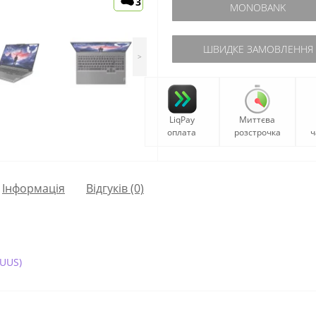
3
MONOBANK
ШВИДКЕ ЗАМОВЛЕННЯ
>
LiqPay
Миттєва
оплата
розстрочка
ч
Iнформація
Відгуків (0)
5UUS)