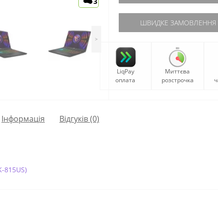
3
ШВИДКЕ ЗАМОВЛЕННЯ
>
LiqPay
Миттєва
оплата
розстрочка
ч
Iнформація
Відгуків (0)
K-815US)