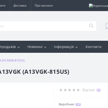
лата
Доставка
Про магазин
 продажів
Новинки
Інформація
Контакти
GK (A13VGK-815US)
 A13VGK (A13VGK-815US)
Відгуки:
(0)
Виробник:
MSI