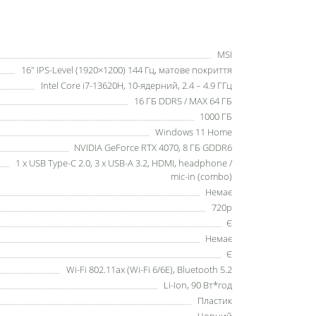
MSI
16" IPS-Level (1920×1200) 144 Гц, матове покриття
Intel Core i7-13620H, 10-ядерний, 2.4 – 4.9 ГГц
16 ГБ DDR5 / MAX 64 ГБ
1000 ГБ
Windows 11 Home
NVIDIA GeForce RTX 4070, 8 ГБ GDDR6
1 x USB Type-C 2.0, 3 x USB-A 3.2, HDMI, headphone /
mic-in (combo)
Немає
720р
Є
Немає
Є
Wi-Fi 802.11ax (Wi-Fi 6/6E), Bluetooth 5.2
Li-Ion, 90 Вт*год
Пластик