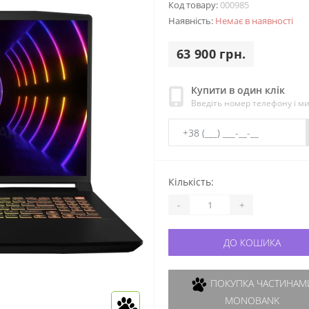
Код товару:
000985
Наявність:
Немає в наявності
63 900 грн.
Купити в один клік
Введіть номер телефону і м
Кількість:
-
+
ДО КОШИКА
ПОКУПКА ЧАСТИНАМИ
MONOBANK