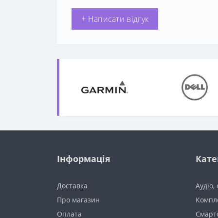
+ Написати відгук
Інформація
Кате
Доставка
Аудіо,
Про магазин
Компл
Оплата
Смарт