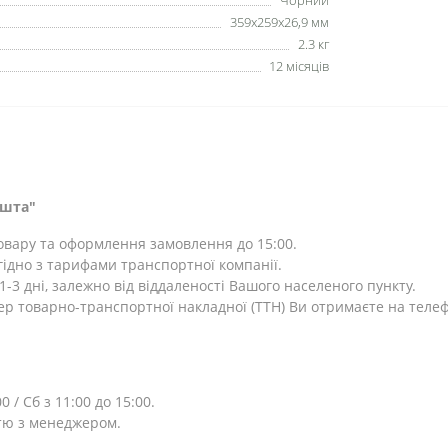
Чорний
359x259x26,9 мм
2.3 кг
12 місяців
ошта"
товару та оформлення замовлення до 15:00.
ідно з тарифами транспортної компанії.
-3 дні, залежно від віддаленості Вашого населеного пункту.
ер товарно-транспортної накладної (ТТН) Ви отримаєте на теле
0 / Сб з 11:00 до 15:00.
тю з менеджером.