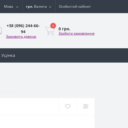
Мова
грн.
Валюта
Особистий кабінет
+38 (096) 244-66-
0
0 грн.
94
Зробити замовлення
Замовити дзвінок
Уцінка