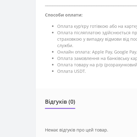
⎯⎯⎯⎯⎯⎯⎯⎯⎯⎯⎯⎯⎯⎯⎯⎯⎯⎯⎯⎯⎯⎯⎯⎯⎯⎯⎯⎯⎯⎯⎯⎯⎯⎯⎯⎯⎯
Способи оплати:
Оплата кур'єру готівкою або на картк
Оплата післяплатою здійснюється пр
страховкою у випадку відмови від поси
служби.
Онлайн оплата: Apple Pay, Google Pay
Оплата замовлення на банківську кар
Оплата товару на р/р (розрахунковий
Оплата USDT.
Відгуків (0)
Немає відгуків про цей товар.