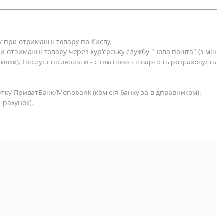
⎯⎯⎯⎯⎯⎯⎯⎯⎯⎯⎯⎯⎯⎯⎯⎯⎯⎯⎯⎯⎯⎯⎯⎯⎯⎯⎯⎯⎯⎯⎯⎯⎯⎯⎯⎯⎯⎯⎯⎯⎯⎯⎯⎯⎯⎯⎯⎯⎯⎯⎯⎯⎯⎯⎯⎯
у при отриманні товару по Києву.
и отриманні товару через кур'єрську службу "нова пошта" (з м
лки). Послуга післяплати - є платною і її вартість розраховуєть
.
тку ПриватБанк/Monobank (комісія банку за відправником).
 рахунок).