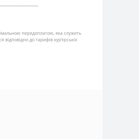
⎯⎯⎯⎯⎯⎯⎯⎯⎯⎯⎯⎯⎯⎯⎯⎯
інімальною передоплатою, яка служить
ся відповідно до тарифів кур'єрської