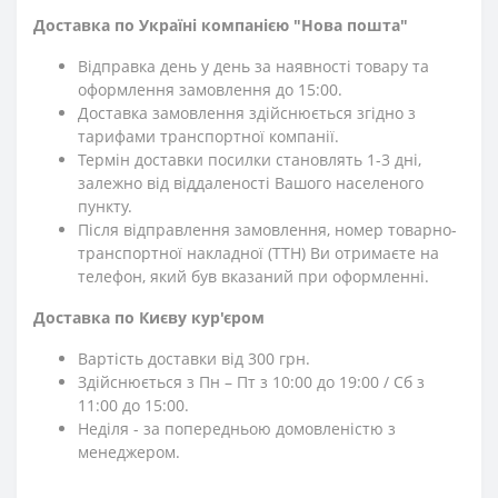
Доставка по Україні компанією "Нова пошта"
Відправка день у день за наявності товару та
оформлення замовлення до 15:00.
Доставка замовлення здійснюється згідно з
тарифами транспортної компанії.
Термін доставки посилки становлять 1-3 дні,
залежно від віддаленості Вашого населеного
пункту.
Після відправлення замовлення, номер товарно-
транспортної накладної (ТТН) Ви отримаєте на
телефон, який був вказаний при оформленні.
Доставка по Києву кур'єром
Вартість доставки від 300 грн.
Здійснюється з Пн – Пт з 10:00 до 19:00 / Сб з
11:00 до 15:00.
Неділя - за попередньою домовленістю з
менеджером.
⎯⎯⎯⎯⎯⎯⎯⎯⎯⎯⎯⎯⎯⎯⎯⎯⎯⎯⎯⎯⎯⎯⎯⎯⎯⎯⎯⎯⎯⎯⎯⎯⎯⎯⎯⎯⎯⎯⎯⎯⎯⎯⎯⎯⎯⎯⎯⎯⎯⎯⎯⎯