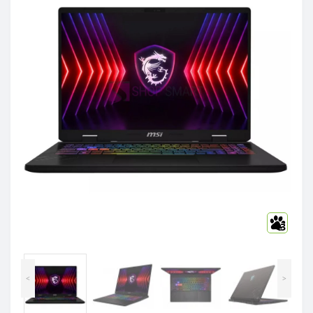
3
<
>