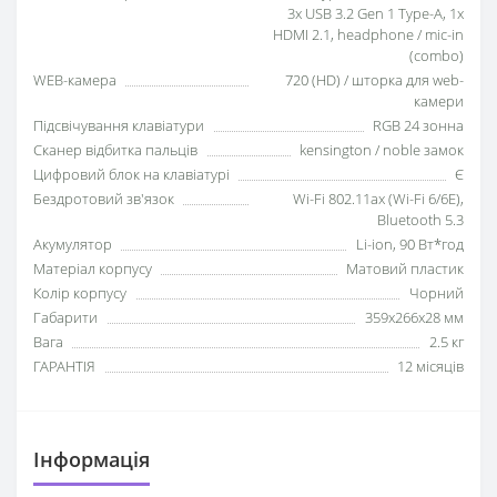
3x USB 3.2 Gen 1 Type-A, 1x
HDMI 2.1, headphone / mic-in
(combo)
WEB-камера
720 (HD) / шторка для web-
камери
Підсвічування клавіатури
RGB 24 зонна
Сканер відбитка пальців
kensington / noble замок
Цифровий блок на клавіатурі
Є
Бездротовий зв'язок
Wi-Fi 802.11ax (Wi-Fi 6/6E),
Bluetooth 5.3
Акумулятор
Li-ion, 90 Вт*год
Матеріал корпусу
Матовий пластик
Колір корпусу
Чорний
Габарити
359x266x28 мм
Вага
2.5 кг
ГАРАНТІЯ
12 місяців
Iнформація