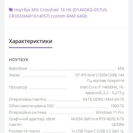
Ноутбук MSI Crosshair 16 HX (D14VGKG-057US
,
CROSSHAIR1614057) custom RAM 64Gb
Характеристики
НОУТБУК
Виробник
MSI
Экран
16" IPS-level (1920x1200) 144
Гц, матове покриття
Процесор
Intel Core i7-14650HX, 16-
ядерний, 2.2 – 5.2 ГГц
Оперативна пам'ять
64 ГБ DDR5 / MAX 64 ГБ
Об'єм накопичувача SSD
1000 ГБ
Операційна система
Windows 11 Pro
Графічний адаптер, обсяг
NVIDIA GeForce RTX 4070, 8 ГБ
пам'яті
GDDR6
Роз'єми та порти
1x USB Type-C (USB 3.2 Gen 1),