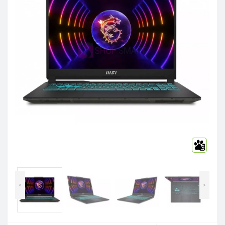
3
<
>