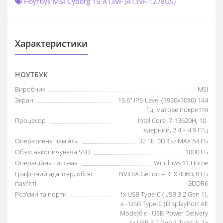
Ноутбук MSI Cyborg 15 A13VF (A13VF-1278US)
Характеристики
НОУТБУК
Виробник
MSI
Экран
15.6" IPS-Level (1920x1080) 144
Гц, матове покриття
Процесор
Intel Core i7-13620H, 10-
ядерний, 2.4 – 4.9 ГГц
Оперативна пам'ять
32 ГБ DDR5 / MAX 64 ГБ
Об'єм накопичувача SSD
1000 ГБ
Операційна система
Windows 11 Home
Графічний адаптер, обсяг
NVIDIA GeForce RTX 4060, 8 ГБ
пам'яті
GDDR6
Роз'єми та порти
1x USB Type-C (USB 3.2 Gen 1),
є - USB Type-C (DisplayPort Alt
Mode)б є - USB Power Delivery
1x USB 3.2 Gen 1 Type-A, 1x