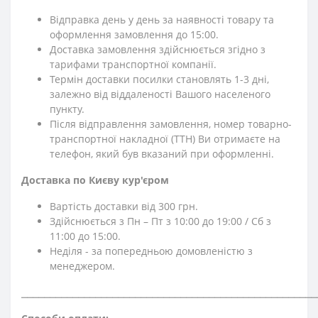
Відправка день у день за наявності товару та
оформлення замовлення до 15:00.
Доставка замовлення здійснюється згідно з
тарифами транспортної компанії.
Термін доставки посилки становлять 1-3 дні,
залежно від віддаленості Вашого населеного
пункту.
Після відправлення замовлення, номер товарно-
транспортної накладної (ТТН) Ви отримаєте на
телефон, який був вказаний при оформленні.
Доставка по Києву кур'єром
Вартість доставки від 300 грн.
Здійснюється з Пн – Пт з 10:00 до 19:00 / Сб з
11:00 до 15:00.
Неділя - за попередньою домовленістю з
менеджером.
⎯⎯⎯⎯⎯⎯⎯⎯⎯⎯⎯⎯⎯⎯⎯⎯⎯⎯⎯⎯⎯⎯⎯⎯⎯⎯⎯⎯⎯⎯⎯⎯⎯⎯⎯⎯⎯⎯⎯⎯⎯⎯⎯⎯⎯⎯⎯⎯⎯⎯⎯⎯