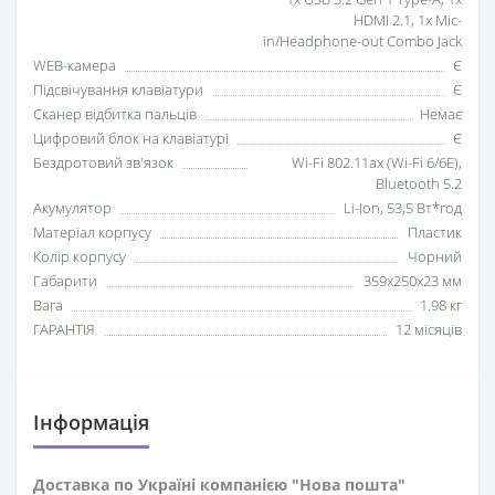
HDMI 2.1, 1x Mic-
in/Headphone-out Combo Jack
WEB-камера
Є
Підсвічування клавіатури
Є
Сканер відбитка пальців
Немає
Цифровий блок на клавіатурі
Є
Бездротовий зв'язок
Wi-Fi 802.11ax (Wi-Fi 6/6E),
Bluetooth 5.2
Акумулятор
Li-Ion, 53,5 Вт*год
Матеріал корпусу
Пластик
Колір корпусу
Чорний
Габарити
359x250x23 мм
Вага
1.98 кг
ГАРАНТІЯ
12 місяців
Iнформація
Доставка по Україні компанією "Нова пошта"