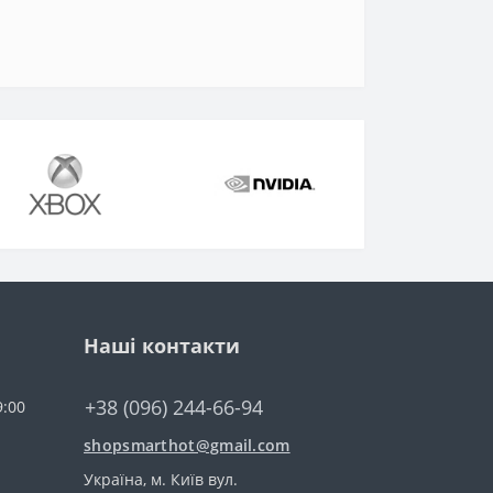
Наші контакти
+38 (096) 244-66-94
9:00
shopsmarthot@gmail.com
Українa, м. Київ вул.