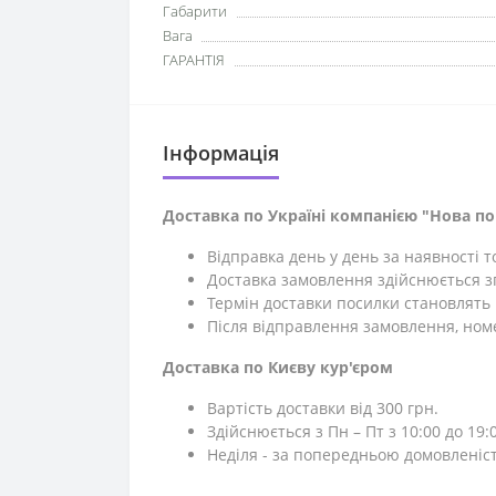
Габарити
Вага
ГАРАНТІЯ
Iнформація
Доставка по Україні компанією "Нова п
Відправка день у день за наявності 
Доставка замовлення здійснюється зг
Термін доставки посилки становлять 1
Після відправлення замовлення, ном
Доставка по Києву кур'єром
Вартість доставки від 300 грн.
Здійснюється з Пн – Пт з 10:00 до 19:0
Неділя - за попередньою домовленіс
⎯⎯⎯⎯⎯⎯⎯⎯⎯⎯⎯⎯⎯⎯⎯⎯⎯⎯⎯⎯⎯⎯⎯⎯⎯⎯⎯⎯⎯⎯⎯⎯⎯⎯⎯⎯⎯