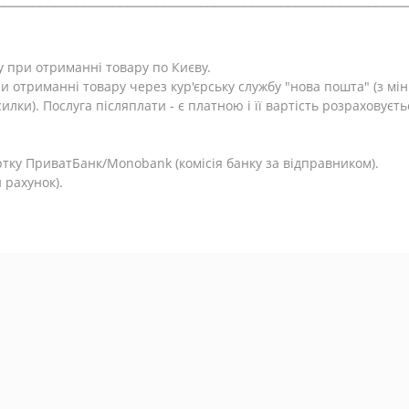
у при отриманні товару по Києву.
и отриманні товару через кур'єрську службу "нова пошта" (з м
лки). Послуга післяплати - є платною і її вартість розраховуєть
.
тку ПриватБанк/Monobank (комісія банку за відправником).
 рахунок).