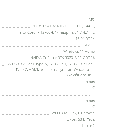
MSI
17.3" IPS (1920x1080), Full HD, 144 Гц
Intel Core i7-12700H, 14-ядерний, 1.7-4.7 ГГц
16 Гб DDR4
512 ГБ
Windows 11 Home
NVIDIA GeForce RTX 3070, 8 ГБ GDDR6
2x USB 3.2 Gen1 Type-A, 1x USB 2.0, 1x USB 3.2 Gen1
Type-C, HDMI, вхід для навушників/мікрофона
(комбінований)
Немає
Є
Є
Немає
Є
Wi-Fi 802.11 ax, Bluetooth
Li-Ion, 53 Вт*год
Чорний