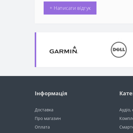
+ Написати відгук
Інформація
Кате
Доставка
Аудіо,
Про магазин
Компл
Оплата
Смарт