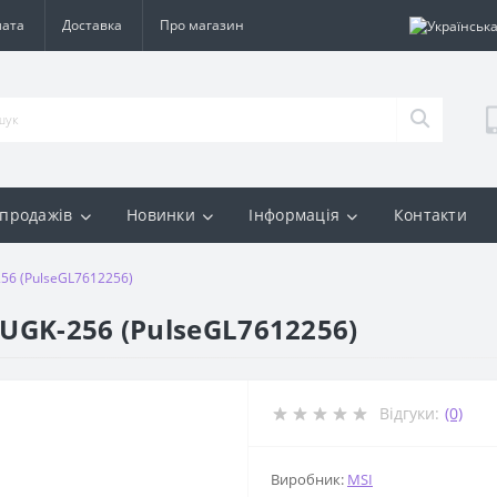
лата
Доставка
Про магазин
 продажів
Новинки
Інформація
Контакти
256 (PulseGL7612256)
2UGK-256 (PulseGL7612256)
Відгуки:
(0)
Виробник:
MSI