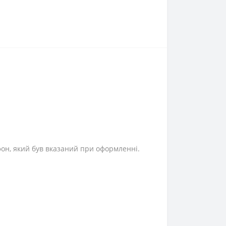
фон, який був вказаний при оформленні.
⎯⎯⎯⎯⎯⎯⎯⎯⎯⎯⎯⎯⎯⎯⎯⎯