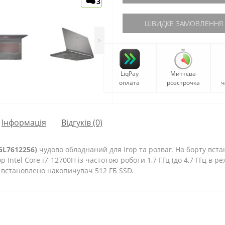
3
ШВИДКЕ ЗАМОВЛЕННЯ
>
LiqPay
Миттєва
оплата
розстрочка
ч
Iнформація
Відгуків (0)
GL7612256)
чудово обладнаний для ігор та розваг. На борту вст
ntel Core i7-12700H із частотою роботи 1,7 ГГц (до 4,7 ГГц в ре
х встановлено накопичувач 512 ГБ SSD.