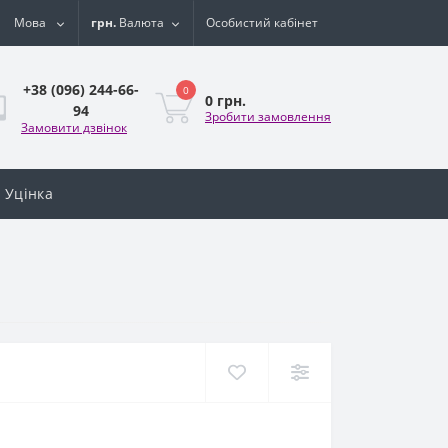
Мова
грн.
Валюта
Особистий кабінет
+38 (096) 244-66-
0
0 грн.
94
Зробити замовлення
Замовити дзвінок
Уцінка