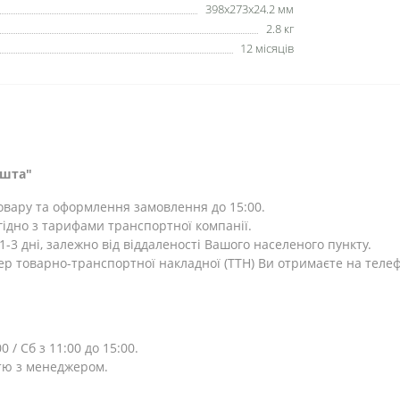
398x273x24.2 мм
2.8 кг
12 місяців
ошта"
товару та оформлення замовлення до 15:00.
ідно з тарифами транспортної компанії.
-3 дні, залежно від віддаленості Вашого населеного пункту.
ер товарно-транспортної накладної (ТТН) Ви отримаєте на теле
0 / Сб з 11:00 до 15:00.
тю з менеджером.
⎯⎯⎯⎯⎯⎯⎯⎯⎯⎯⎯⎯⎯⎯⎯⎯⎯⎯⎯⎯⎯⎯⎯⎯⎯⎯⎯⎯⎯⎯⎯⎯⎯⎯⎯⎯⎯⎯⎯⎯⎯⎯⎯⎯⎯⎯⎯⎯⎯⎯⎯⎯⎯⎯⎯⎯