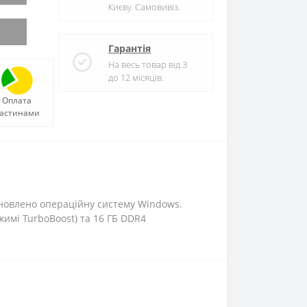
Києву. Самовивіз.
Гарантія
На весь товар від 3
до 12 місяців.
Оплата
астинами
ановлено операційну систему Windows.
жимі TurboBoost) та 16 ГБ DDR4