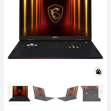
3
<
>