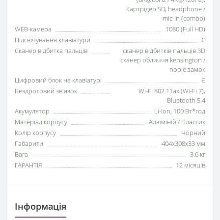
Картрідер SD, headphone /
mic-in (combo)
WEB-камера
1080 (Full HD)
Підсвічування клавіатури
Є
Сканер відбитка пальців
сканер відбитків пальців 3D
сканер обличчя kensington /
noble замок
Цифровий блок на клавіатурі
Є
Бездротовий зв'язок
Wi-Fi 802.11ax (Wi-Fi 7),
Bluetooth 5.4
Акумулятор
Li-Ion, 100 Вт*год
Матеріал корпусу
Алюміній / Пластик
Колір корпусу
Чорний
Габарити
404x308x33 мм
Вага
3.6 кг
ГАРАНТІЯ
12 місяців
Iнформація