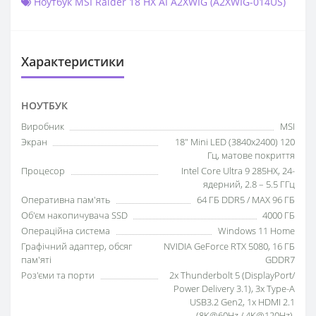
Ноутбук MSI Raider 18 HX AI A2XWIG (A2XWIG-014US)
Характеристики
НОУТБУК
Виробник
MSI
Экран
18" Mini LED (3840x2400) 120
Гц, матове покриття
Процесор
Intel Core Ultra 9 285HX, 24-
ядерний, 2.8 – 5.5 ГГц
Оперативна пам'ять
64 ГБ DDR5 / MAX 96 ГБ
Об'єм накопичувача SSD
4000 ГБ
Операційна система
Windows 11 Home
Графічний адаптер, обсяг
NVIDIA GeForce RTX 5080, 16 ГБ
пам'яті
GDDR7
Роз'єми та порти
2x Thunderbolt 5 (DisplayPort/
Power Delivery 3.1), 3x Type-A
USB3.2 Gen2, 1x HDMI 2.1
(8K@60Hz / 4K@120Hz),