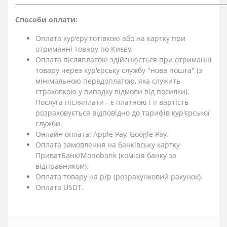
⎯⎯⎯⎯⎯⎯⎯⎯⎯⎯⎯⎯⎯⎯⎯⎯⎯⎯⎯⎯⎯⎯⎯⎯⎯⎯⎯⎯⎯⎯⎯⎯⎯⎯⎯⎯⎯⎯⎯⎯⎯⎯⎯⎯⎯⎯⎯⎯⎯⎯⎯⎯
Способи оплати:
Оплата кур'єру готівкою або на картку при
отриманні товару по Києву.
Оплата післяплатою здійснюється при отриманні
товару через кур'єрську службу "нова пошта" (з
мінімальною передоплатою, яка служить
страховкою у випадку відмови від посилки).
Послуга післяплати - є платною і її вартість
розраховується відповідно до тарифів кур'єрської
служби.
Онлайн оплата: Apple Pay, Google Pay.
Оплата замовлення на банківську картку
ПриватБанк/Monobank (комісія банку за
відправником).
Оплата товару на р/р (розрахунковий рахунок).
Оплата USDT.