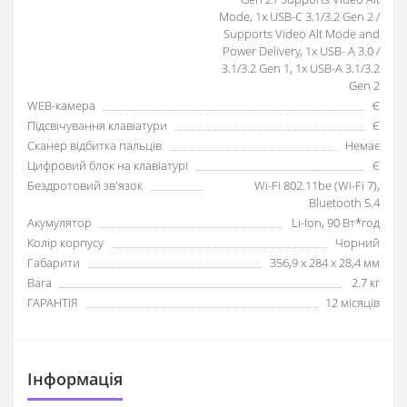
Mode, 1x USB-C 3.1/3.2 Gen 2 /
Supports Video Alt Mode and
Power Delivery, 1x USB- A 3.0 /
3.1/3.2 Gen 1, 1x USB-A 3.1/3.2
Gen 2
WEB-камера
Є
Підсвічування клавіатури
Є
Сканер відбитка пальців
Немає
Цифровий блок на клавіатурі
Є
Бездротовий зв'язок
Wi-Fi 802.11be (Wi-Fi 7),
Bluetooth 5.4
Акумулятор
Li-Ion, 90 Вт*год
Колір корпусу
Чорний
Габарити
356,9 x 284 x 28,4 мм
Вага
2.7 кг
ГАРАНТІЯ
12 місяців
Iнформація