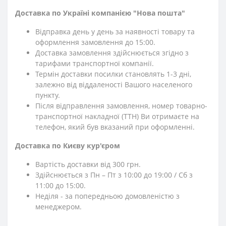
Доставка по Україні компанією "Нова пошта"
Відправка день у день за наявності товару та
оформлення замовлення до 15:00.
Доставка замовлення здійснюється згідно з
тарифами транспортної компанії.
Термін доставки посилки становлять 1-3 дні,
залежно від віддаленості Вашого населеного
пункту.
Після відправлення замовлення, номер товарно-
транспортної накладної (ТТН) Ви отримаєте на
телефон, який був вказаний при оформленні.
Доставка по Києву кур'єром
Вартість доставки від 300 грн.
Здійснюється з Пн – Пт з 10:00 до 19:00 / Сб з
11:00 до 15:00.
Неділя - за попередньою домовленістю з
менеджером.
⎯⎯⎯⎯⎯⎯⎯⎯⎯⎯⎯⎯⎯⎯⎯⎯⎯⎯⎯⎯⎯⎯⎯⎯⎯⎯⎯⎯⎯⎯⎯⎯⎯⎯⎯⎯⎯⎯⎯⎯⎯⎯⎯⎯⎯⎯⎯⎯⎯⎯⎯⎯