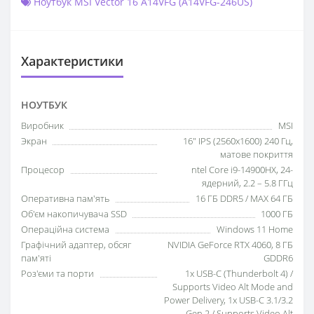
Ноутбук MSI Vector 16 A14VFG (A14VFG-246US)
Характеристики
НОУТБУК
Виробник
MSI
Экран
16" IPS (2560x1600) 240 Гц,
матове покриття
Процесор
ntel Core i9-14900HX, 24-
ядерний, 2.2 – 5.8 ГГц
Оперативна пам'ять
16 ГБ DDR5 / MAX 64 ГБ
Об'єм накопичувача SSD
1000 ГБ
Операційна система
Windows 11 Home
Графічний адаптер, обсяг
NVIDIA GeForce RTX 4060, 8 ГБ
пам'яті
GDDR6
Роз'єми та порти
1x USB-C (Thunderbolt 4) /
Supports Video Alt Mode and
Power Delivery, 1x USB-C 3.1/3.2
Gen 2 / Supports Video Alt