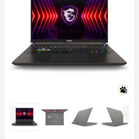
3
<
>