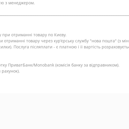
тю з менеджером.
⎯⎯⎯⎯⎯⎯⎯⎯⎯⎯⎯⎯⎯⎯⎯⎯⎯⎯⎯⎯⎯⎯⎯⎯⎯⎯⎯⎯⎯⎯⎯⎯⎯⎯⎯⎯⎯⎯⎯⎯⎯⎯⎯⎯⎯⎯⎯⎯⎯⎯⎯⎯⎯⎯⎯⎯
у при отриманні товару по Києву.
и отриманні товару через кур'єрську службу "нова пошта" (з м
лки). Послуга післяплати - є платною і її вартість розраховуєть
.
тку ПриватБанк/Monobank (комісія банку за відправником).
 рахунок).