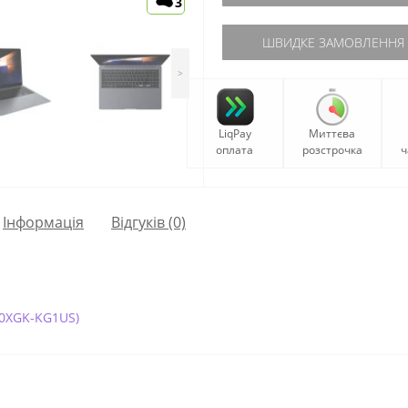
3
ШВИДКЕ ЗАМОВЛЕННЯ
>
LiqPay
Миттєва
оплата
розстрочка
ч
Iнформація
Відгуків (0)
40XGK-KG1US)