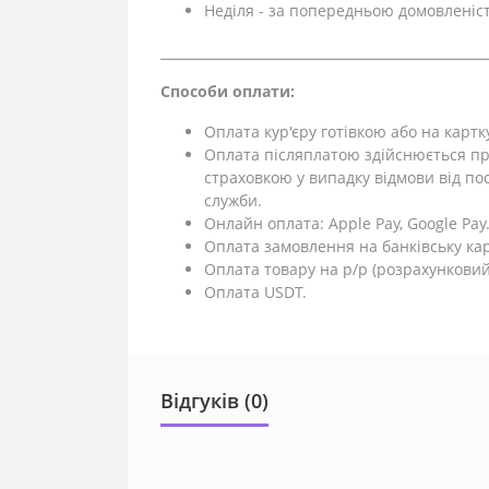
Неділя - за попередньою домовленіс
⎯⎯⎯⎯⎯⎯⎯⎯⎯⎯⎯⎯⎯⎯⎯⎯⎯⎯⎯⎯⎯⎯⎯⎯⎯⎯⎯⎯⎯⎯⎯⎯⎯⎯⎯⎯⎯
Способи оплати:
Оплата кур'єру готівкою або на картк
Оплата післяплатою здійснюється пр
страховкою у випадку відмови від поси
служби.
Онлайн оплата: Apple Pay, Google Pay
Оплата замовлення на банківську кар
Оплата товару на р/р (розрахунковий
Оплата USDT.
Відгуків (0)