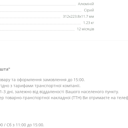
Алюміній
Cірий
312x223.8x11.7 мм
1.23 кг
12 місяців
ошта"
товару та оформлення замовлення до 15:00.
ідно з тарифами транспортної компанії.
-3 дні, залежно від віддаленості Вашого населеного пункту.
ер товарно-транспортної накладної (ТТН) Ви отримаєте на теле
0 / Сб з 11:00 до 15:00.