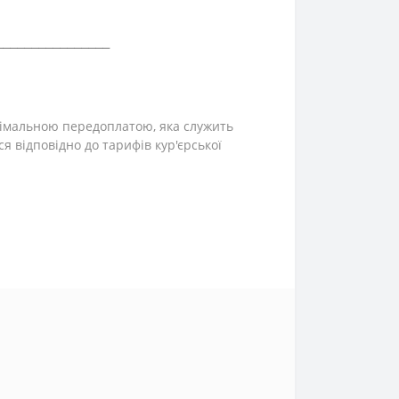
⎯⎯⎯⎯⎯⎯⎯⎯⎯⎯⎯⎯⎯⎯⎯⎯
інімальною передоплатою, яка служить
ся відповідно до тарифів кур'єрської