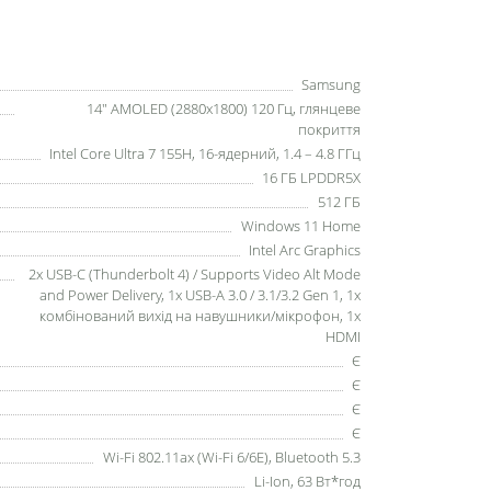
Samsung
14" AMOLED (2880х1800) 120 Гц, глянцеве
покриття
Intel Core Ultra 7 155H, 16-ядерний, 1.4 – 4.8 ГГц
16 ГБ LPDDR5X
512 ГБ
Windows 11 Home
Intel Arc Graphics
2x USB-C (Thunderbolt 4) / Supports Video Alt Mode
and Power Delivery, 1x USB-A 3.0 / 3.1/3.2 Gen 1, 1х
комбінований вихід на навушники/мікрофон, 1х
HDMI
Є
Є
Є
Є
Wi-Fi 802.11ax (Wi-Fi 6/6E), Bluetooth 5.3
Li-Ion, 63 Вт*год