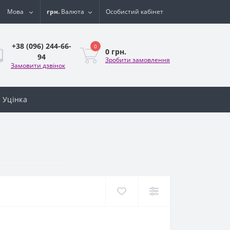
Мова
грн.
Валюта
Особистий кабінет
+38 (096) 244-66-
0
0 грн.
94
Зробити замовлення
Замовити дзвінок
Уцінка