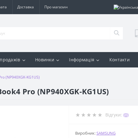
лата
Доставка
Про магазин
 продажів
Новинки
Інформація
Контакти
Pro (NP940XGK-KG1US)
Book4 Pro (NP940XGK-KG1US)
Відгуки:
(0)
Виробник:
SAMSUNG