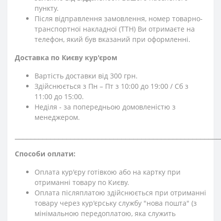
пункту.
Після відправлення замовлення, номер товарно-
транспортної накладної (ТТН) Ви отримаєте на
телефон, який був вказаний при оформленні.
Доставка по Києву кур'єром
Вартість доставки від 300 грн.
Здійснюється з Пн – Пт з 10:00 до 19:00 / Сб з
11:00 до 15:00.
Неділя - за попередньою домовленістю з
менеджером.
⎯⎯⎯⎯⎯⎯⎯⎯⎯⎯⎯⎯⎯⎯⎯⎯⎯⎯⎯⎯⎯⎯⎯⎯⎯⎯⎯⎯⎯⎯⎯⎯⎯⎯⎯⎯⎯⎯⎯⎯⎯⎯⎯⎯⎯⎯⎯⎯⎯⎯⎯⎯
Способи оплати:
Оплата кур'єру готівкою або на картку при
отриманні товару по Києву.
Оплата післяплатою здійснюється при отриманні
товару через кур'єрську службу "нова пошта" (з
мінімальною передоплатою, яка служить