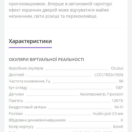
приголомшливою. Вперше в автономній гарнітурі
ефект екранних дверей може відчуватися майже
незначним, світи різкіші та переконливіші.
Характеристики
ОКУЛЯРИ ВІРТУАЛЬНОЇ РЕАЛЬНОСТІ
Виробник окулярів
Oculus
Дисплей
LCD (1832x1920)
Частота оновлення, Гц
90
Кут огляду
100°
Датчики
Акселерометр, Гіроскоп
Пам'ять
128 ГБ
Бездротовий зв'язок
Wi-Fi
Роз'єми
Audio-jack 3.5 мм
Вбудовані динаміки/навушники
Є
Колір корпусу
Білий