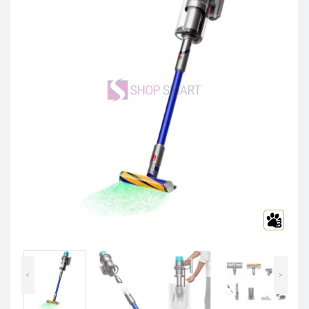
3
<
>