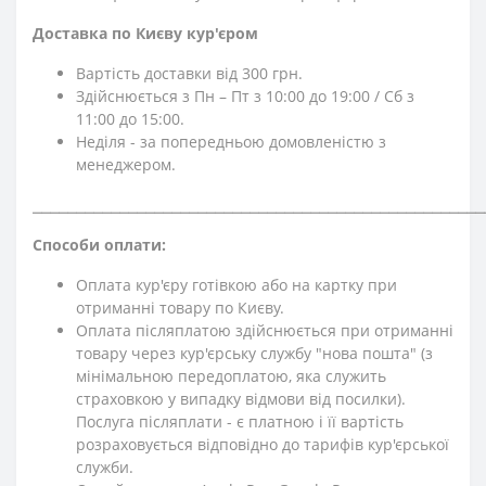
Доставка по Києву кур'єром
Вартість доставки від 300 грн.
Здійснюється з Пн – Пт з 10:00 до 19:00 / Сб з
11:00 до 15:00.
Неділя - за попередньою домовленістю з
менеджером.
⎯⎯⎯⎯⎯⎯⎯⎯⎯⎯⎯⎯⎯⎯⎯⎯⎯⎯⎯⎯⎯⎯⎯⎯⎯⎯⎯⎯⎯⎯⎯⎯⎯⎯⎯⎯⎯⎯⎯⎯⎯⎯⎯⎯⎯⎯⎯⎯⎯⎯⎯⎯
Способи оплати:
Оплата кур'єру готівкою або на картку при
отриманні товару по Києву.
Оплата післяплатою здійснюється при отриманні
товару через кур'єрську службу "нова пошта" (з
мінімальною передоплатою, яка служить
страховкою у випадку відмови від посилки).
Послуга післяплати - є платною і її вартість
розраховується відповідно до тарифів кур'єрської
служби.