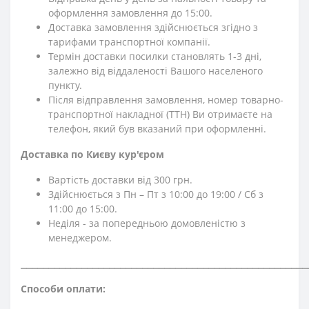
оформлення замовлення до 15:00.
Доставка замовлення здійснюється згідно з
тарифами транспортної компанії.
Термін доставки посилки становлять 1-3 дні,
залежно від віддаленості Вашого населеного
пункту.
Після відправлення замовлення, номер товарно-
транспортної накладної (ТТН) Ви отримаєте на
телефон, який був вказаний при оформленні.
Доставка по Києву кур'єром
Вартість доставки від 300 грн.
Здійснюється з Пн – Пт з 10:00 до 19:00 / Сб з
11:00 до 15:00.
Неділя - за попередньою домовленістю з
менеджером.
⎯⎯⎯⎯⎯⎯⎯⎯⎯⎯⎯⎯⎯⎯⎯⎯⎯⎯⎯⎯⎯⎯⎯⎯⎯⎯⎯⎯⎯⎯⎯⎯⎯⎯⎯⎯⎯⎯⎯⎯⎯⎯⎯⎯⎯⎯⎯⎯⎯⎯⎯⎯
Способи оплати: