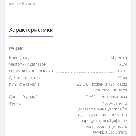
чистий канал.
Характеристики
РАЦИЯ
Бренд рації
Motorola
Частотний діапазон
УВЧ
Потужність передавача
0.5 Вт
Дальність зв'язку
40 км
Кількість каналів
22 шт. + кожен із 121 кодом
конфіденційності
Дисплей у рації
Є, ЖК з підсвічуванням
Функції
Автоматичне
шумозаглушення, Дисплей з
підсвічуванням, Індикатор
заряду батареї, Цифрове
регулювання гучності,
Функція Eco Smart,