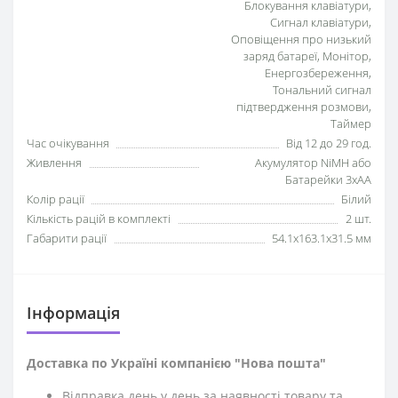
Блокування клавіатури,
Сигнал клавіатури,
Оповіщення про низький
заряд батареї, Монітор,
Енергозбереження,
Тональний сигнал
підтвердження розмови,
Таймер
Час очікування
Від 12 до 29 год.
Живлення
Акумулятор NiMH або
Батарейки 3xAA
Колір рації
Білий
Кількість рацій в комплекті
2 шт.
Габарити рації
54.1х163.1х31.5 мм
Iнформація
Доставка по Україні компанією "Нова пошта"
Відправка день у день за наявності товару та