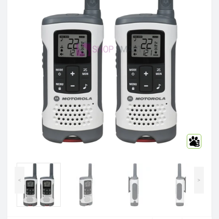
3
<
>