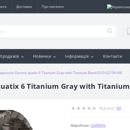
лата
Доставка
Про магазин
 продажів
Новинки
Інформація
Контакти
динник Garmin quatix 6 Titanium Gray with Titanium Band (010-02158-94)
tix 6 Titanium Gray with Titanium
Відгуки:
(0)
Виробник:
GARMIN