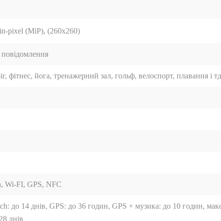
n-pixel (MiP), (260х260)
, повідомлення
біг, фітнес, йога, тренажерний зал, гольф, велоспорт, плавання і тд
h, Wi-FI, GPS, NFC
ch: до 14 днів, GPS: до 36 годин, GPS + музика: до 10 годин, мак
28 днів