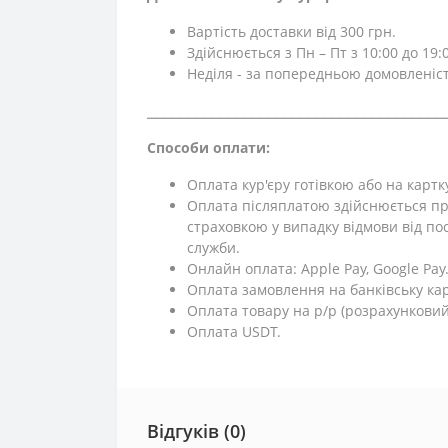
Вартість доставки від 300 грн.
Здійснюється з Пн – Пт з 10:00 до 19:0
Неділя - за попередньою домовленіс
⎯⎯⎯⎯⎯⎯⎯⎯⎯⎯⎯⎯⎯⎯⎯⎯⎯⎯⎯⎯⎯⎯⎯⎯⎯⎯⎯⎯⎯⎯⎯⎯⎯⎯⎯⎯⎯
Способи оплати:
Оплата кур'єру готівкою або на картк
Оплата післяплатою здійснюється пр
страховкою у випадку відмови від поси
служби.
Онлайн оплата: Apple Pay, Google Pay
Оплата замовлення на банківську кар
Оплата товару на р/р (розрахунковий
Оплата USDT.
Відгуків (0)