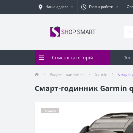
Наша адреса
Графік роботи
Оп
Список категорій
Топ
Розумні годинники
Garmin
Смарт-го
Смарт-годинник Garmin qua
Продано