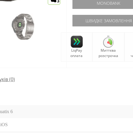
3
MONOBANK
ШВИДКЕ ЗАМОВЛЕННЯ
LiqPay
Миттєва
оплата
розстрочка
ч
уків (0)
uatix 6
 iOS