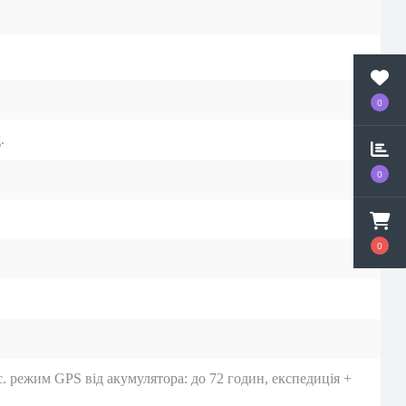
0
.
0
0
с. режим GPS від акумулятора: до 72 годин, експедиція +