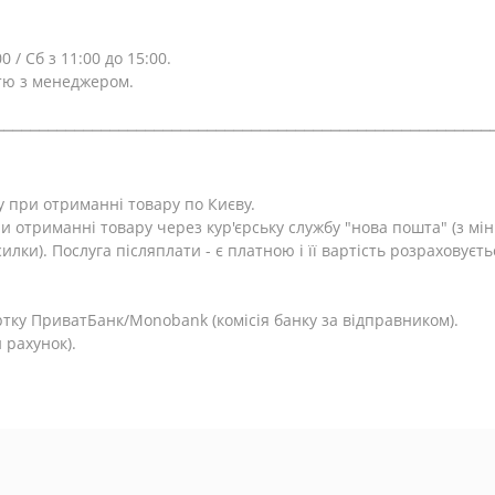
0 / Сб з 11:00 до 15:00.
тю з менеджером.
⎯⎯⎯⎯⎯⎯⎯⎯⎯⎯⎯⎯⎯⎯⎯⎯⎯⎯⎯⎯⎯⎯⎯⎯⎯⎯⎯⎯⎯⎯⎯⎯⎯⎯⎯⎯⎯⎯⎯⎯⎯⎯⎯⎯⎯⎯⎯⎯⎯⎯⎯⎯⎯⎯⎯⎯
у при отриманні товару по Києву.
и отриманні товару через кур'єрську службу "нова пошта" (з м
лки). Послуга післяплати - є платною і її вартість розраховуєть
.
тку ПриватБанк/Monobank (комісія банку за відправником).
 рахунок).