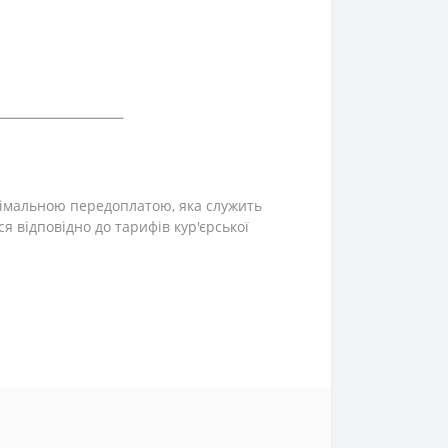
⎯⎯⎯⎯⎯⎯⎯⎯⎯⎯⎯⎯⎯⎯⎯⎯
інімальною передоплатою, яка служить
ся відповідно до тарифів кур'єрської