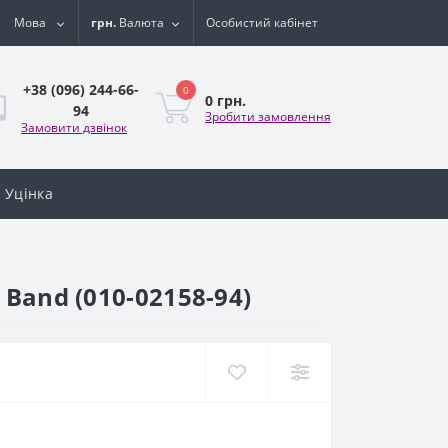
Мова
грн.
Валюта
Особистий кабінет
+38 (096) 244-66-
0
0 грн.
94
Зробити замовлення
Замовити дзвінок
Уцінка
 Band (010-02158-94)