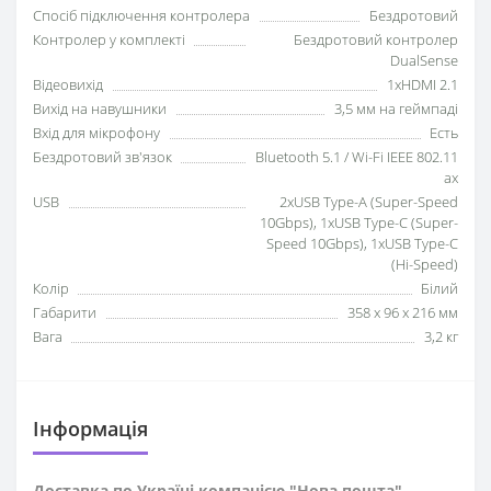
Спосіб підключення контролера
Бездротовий
Контролер у комплекті
Бездротовий контролер
DualSense
Відеовихід
1xHDMI 2.1
Вихід на навушники
3,5 мм на геймпаді
Вхід для мікрофону
Есть
Бездротовий зв'язок
Bluetooth 5.1 / Wi-Fi IEEE 802.11
ax
USB
2xUSB Type-A (Super-Speed
10Gbps), 1xUSB Type-C (Super-
Speed 10Gbps), 1xUSB Type-C
(Hi-Speed)
Колір
Білий
Габарити
358 x 96 x 216 мм
Вага
3,2 кг
Iнформація
Доставка по Україні компанією "Нова пошта"