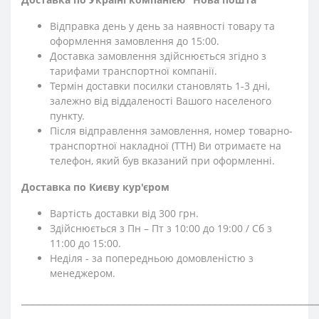
Відправка день у день за наявності товару та
оформлення замовлення до 15:00.
Доставка замовлення здійснюється згідно з
тарифами транспортної компанії.
Термін доставки посилки становлять 1-3 дні,
залежно від віддаленості Вашого населеного
пункту.
Після відправлення замовлення, номер товарно-
транспортної накладної (ТТН) Ви отримаєте на
телефон, який був вказаний при оформленні.
Доставка по Києву кур'єром
Вартість доставки від 300 грн.
Здійснюється з Пн – Пт з 10:00 до 19:00 / Сб з
11:00 до 15:00.
Неділя - за попередньою домовленістю з
менеджером.
⎯⎯⎯⎯⎯⎯⎯⎯⎯⎯⎯⎯⎯⎯⎯⎯⎯⎯⎯⎯⎯⎯⎯⎯⎯⎯⎯⎯⎯⎯⎯⎯⎯⎯⎯⎯⎯⎯⎯⎯⎯⎯⎯⎯⎯⎯⎯⎯⎯⎯⎯⎯