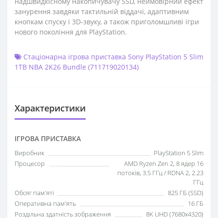
надшвидкісному накопичувачу SSD, неймовірний ефект
занурення завдяки тактильній віддачі, адаптивним
кнопкам спуску і 3D-звуку, а також приголомшливі ігри
нового покоління для PlayStation.
Стаціонарна ігрова приставка Sony PlayStation 5 Slim
1TB NBA 2K26 Bundle (711719020134)
Характеристики
IГРОВА ПРИСТАВКА
Виробник
PlayStation 5 Slim
Процесор
AMD Ryzen Zen 2, 8 ядер 16
потоків, 3.5 ГГц / RDNA 2, 2.23
ГГц
Обсяг пам'яті
825 ГБ (SSD)
Оперативна пам'ять
16 ГБ
Роздільна здатність зображення
8K UHD (7680x4320)