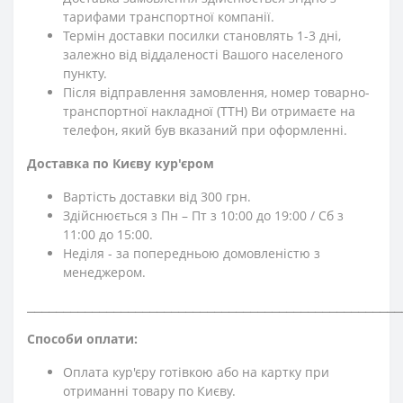
тарифами транспортної компанії.
Термін доставки посилки становлять 1-3 дні,
залежно від віддаленості Вашого населеного
пункту.
Після відправлення замовлення, номер товарно-
транспортної накладної (ТТН) Ви отримаєте на
телефон, який був вказаний при оформленні.
Доставка по Києву кур'єром
Вартість доставки від 300 грн.
Здійснюється з Пн – Пт з 10:00 до 19:00 / Сб з
11:00 до 15:00.
Неділя - за попередньою домовленістю з
менеджером.
⎯⎯⎯⎯⎯⎯⎯⎯⎯⎯⎯⎯⎯⎯⎯⎯⎯⎯⎯⎯⎯⎯⎯⎯⎯⎯⎯⎯⎯⎯⎯⎯⎯⎯⎯⎯⎯⎯⎯⎯⎯⎯⎯⎯⎯⎯⎯⎯⎯⎯⎯⎯
Способи оплати:
Оплата кур'єру готівкою або на картку при
отриманні товару по Києву.