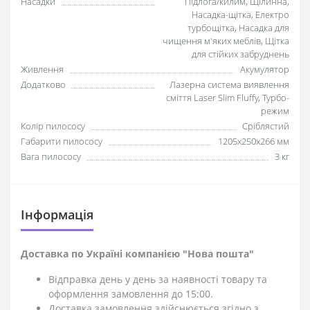
Насадки
Підлога/килим, Щілинна,
Насадка-щітка, Електро
турбощітка, Насадка для
чищення м'яких меблів, Щітка
для стійких забруднень
Живлення
Акумулятор
Додатково
Лазерна система виявлення
сміття Laser Slim Fluffy, Турбо-
режим
Колір пилососу
Сріблястий
Габарити пилососу
1205х250х266 мм
Вага пилососу
3 кг
Iнформація
Доставка по Україні компанією "Нова пошта"
Відправка день у день за наявності товару та
оформлення замовлення до 15:00.
Доставка замовлення здійснюється згідно з