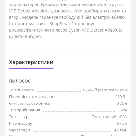
заряд батареї. Ергономічне компонування конструкції
V15 Detect Absolute дозволяє легко прибирати внизу та
вгорі. Модель гарантує свободу дій без електрокабелю.
Інтернет-магазин "ShopSmart" пропонує
високоефективний пилосос Dyson V15 Detect Absolute
купити вигідно.
Характеристики
ПИЛОСОС
Тип пилососу
Ручний (вертикальний)
Потужність всмоктування
230 Вт
Ємність пилозбірника
0.76 л
Тип прибирання
Суха
Тип фільтра
Синтетичний HEPA
Рівень шуму
87 дБ
Час зарядки
4.5 год.