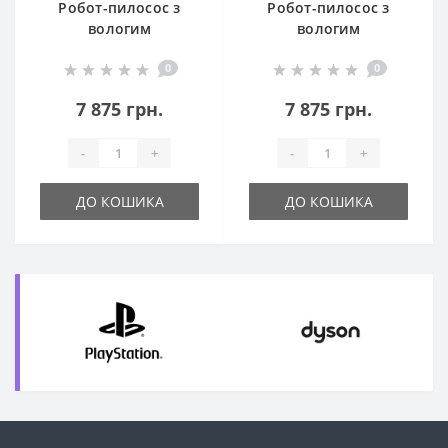
Робот-пилосос з
Робот-пилосос з
вологим
вологим
прибиранням
прибиранням
0
0
Mamibot EXVAC680S
Mamibot EXVAC680S
Black
White
7 875 грн.
7 875 грн.
-
+
-
+
ДО КОШИКА
ДО КОШИКА