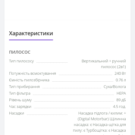
Характеристики
ПИЛОСОС
Тип пилососу
Вертикальний + ручний
пилосос (2в1)
Потужність всмоктування
240 Вт
Ємність пилозбірника
0.76 л
Тип прибирання
Суха/Волога
Тип фільтра
HEPA
Рівень шуму
89 дБ
Час зарядки
4.5 год.
Насадки
Насадка підлога / килим: +
(Digital Motorbar) Щілинна
насадка: є Насадка-щітка для
пилу: є Турбощітка: є Насадка