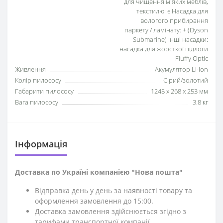
для чищення м'яких меблів,
текстилю: є Насадка для
вологого прибирання
паркету / ламінату: + (Dyson
Submarine) Інші насадки:
насадка для жорсткої підлоги
Fluffy Optic
Живлення
Акумулятор Li-Ion
Колір пилососу
Сірий/золотий
Габарити пилососу
1245 х 268 х 253 мм
Вага пилососу
3.8 кг
Iнформація
Доставка по Україні компанією "Нова пошта"
Відправка день у день за наявності товару та
оформлення замовлення до 15:00.
Доставка замовлення здійснюється згідно з
тарифами транспортної компанії.