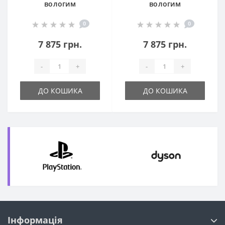
вологим
вологим
прибиранням
прибиранням
0
0
Mamibot EXVAC680S
Mamibot EXVAC680S
Black
White
7 875 грн.
7 875 грн.
-
+
-
+
ДО КОШИКА
ДО КОШИКА
Інформація