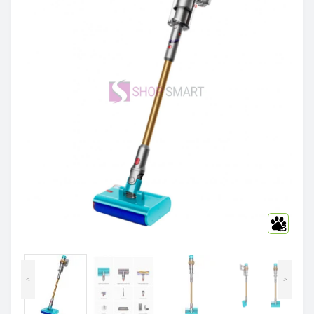
3
<
>