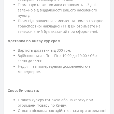
Термін доставки посилки становлять 1-3 дні,
залежно від віддаленості Вашого населеного
пункту.
Після відправлення замовлення, номер товарно-
транспортної накладної (ТТН) Ви отримаєте на
телефон, який був вказаний при оформленні.
Доставка по Києву кур'єром
Вартість доставки від 300 грн.
Здійснюється з Пн – Пт з 10:00 до 19:00 / Сб з
11:00 до 15:00.
Неділя - за попередньою домовленістю з
менеджером.
⎯⎯⎯⎯⎯⎯⎯⎯⎯⎯⎯⎯⎯⎯⎯⎯⎯⎯⎯⎯⎯⎯⎯⎯⎯⎯⎯⎯⎯⎯⎯⎯⎯⎯⎯⎯⎯⎯⎯⎯⎯⎯⎯⎯⎯⎯⎯⎯⎯⎯⎯⎯
Способи оплати:
Оплата кур'єру готівкою або на картку при
отриманні товару по Києву.
Оплата післяплатою здійснюється при отриманні