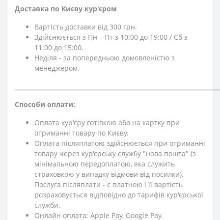
Доставка по Києву кур'єром
Вартість доставки від 300 грн.
Здійснюється з Пн – Пт з 10:00 до 19:00 / Сб з
11:00 до 15:00.
Неділя - за попередньою домовленістю з
менеджером.
⎯⎯⎯⎯⎯⎯⎯⎯⎯⎯⎯⎯⎯⎯⎯⎯⎯⎯⎯⎯⎯⎯⎯⎯⎯⎯⎯⎯⎯⎯⎯⎯⎯⎯⎯⎯⎯⎯⎯⎯⎯⎯⎯⎯⎯⎯⎯⎯⎯⎯⎯⎯
Способи оплати:
Оплата кур'єру готівкою або на картку при
отриманні товару по Києву.
Оплата післяплатою здійснюється при отриманні
товару через кур'єрську службу "нова пошта" (з
мінімальною передоплатою, яка служить
страховкою у випадку відмови від посилки).
Послуга післяплати - є платною і її вартість
розраховується відповідно до тарифів кур'єрської
служби.
Онлайн оплата: Apple Pay, Google Pay.