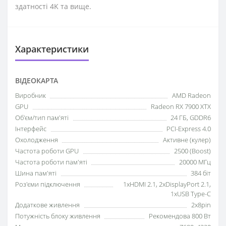
здатності 4K та вище.
Характеристики
ВІДЕОКАРТА
Виробник
AMD Radeon
GPU
Radeon RX 7900 XTX
Об'єм/тип пам'яті
24 ГБ, GDDR6
Інтерфейс
PCI-Express 4.0
Охолодження
Активне (кулер)
Частота роботи GPU
2500 (Boost)
Частота роботи пам'яті
20000 МГц
Шина пам'яті
384 біт
Роз'єми підключення
1xHDMI 2.1, 2xDisplayPort 2.1,
1xUSB Type-C
Додаткове живлення
2x8pin
Потужність блоку живлення
Рекомендова 800 Вт