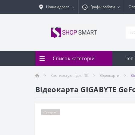
Наша адреса
Графік роботи
Оп
Список категорій
Топ
Комплектуючі для ПК
Відеокарти
Ві
Відеокарта GIGABYTE GeFo
Продано