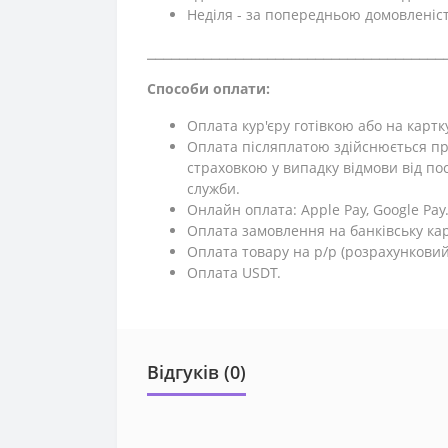
Неділя - за попередньою домовленіс
⎯⎯⎯⎯⎯⎯⎯⎯⎯⎯⎯⎯⎯⎯⎯⎯⎯⎯⎯⎯⎯⎯⎯⎯⎯⎯⎯⎯⎯⎯⎯⎯⎯⎯⎯⎯⎯
Способи оплати:
Оплата кур'єру готівкою або на картк
Оплата післяплатою здійснюється пр
страховкою у випадку відмови від поси
служби.
Онлайн оплата: Apple Pay, Google Pay
Оплата замовлення на банківську кар
Оплата товару на р/р (розрахунковий
Оплата USDT.
Відгуків (0)