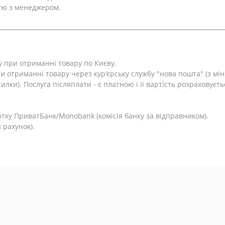
тю з менеджером.
⎯⎯⎯⎯⎯⎯⎯⎯⎯⎯⎯⎯⎯⎯⎯⎯⎯⎯⎯⎯⎯⎯⎯⎯⎯⎯⎯⎯⎯⎯⎯⎯⎯⎯⎯⎯⎯⎯⎯⎯⎯⎯⎯⎯⎯⎯⎯⎯⎯⎯⎯⎯⎯⎯⎯⎯
у при отриманні товару по Києву.
и отриманні товару через кур'єрську службу "нова пошта" (з м
лки). Послуга післяплати - є платною і її вартість розраховуєть
.
тку ПриватБанк/Monobank (комісія банку за відправником).
 рахунок).