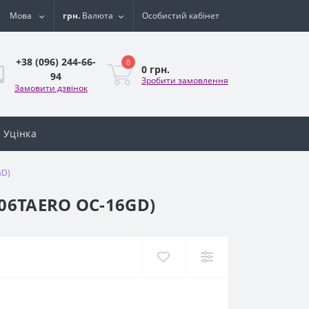
Мова
грн.
Валюта
Особистий кабінет
+38 (096) 244-66-
0
0 грн.
94
Зробити замовлення
Замовити дзвінок
Уцінка
GD)
406TAERO OC-16GD)