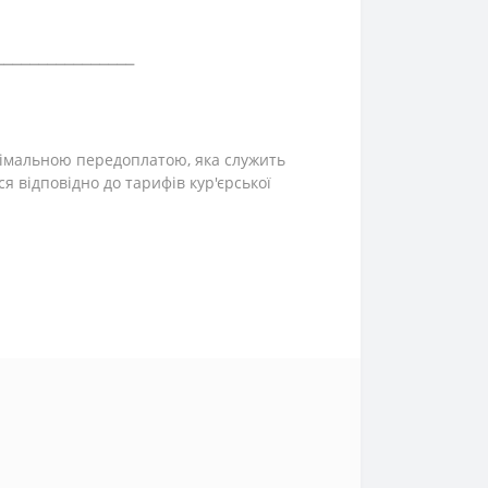
⎯⎯⎯⎯⎯⎯⎯⎯⎯⎯⎯⎯⎯⎯⎯⎯
інімальною передоплатою, яка служить
ся відповідно до тарифів кур'єрської