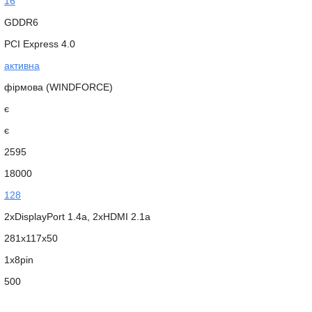
16
GDDR6
PCI Express 4.0
активна
фірмова (WINDFORCE)
є
є
2595
18000
128
2xDisplayPort 1.4a, 2xHDMI 2.1а
281х117х50
1x8pin
500