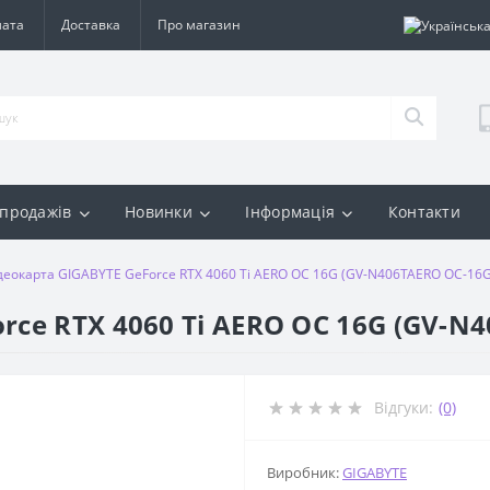
лата
Доставка
Про магазин
 продажів
Новинки
Інформація
Контакти
деокарта GIGABYTE GeForce RTX 4060 Ti AERO OC 16G (GV-N406TAERO OC-16
rce RTX 4060 Ti AERO OC 16G (GV-N
Відгуки:
(0)
Виробник:
GIGABYTE