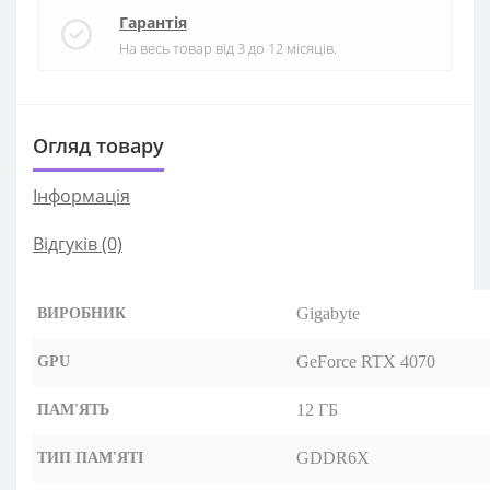
Гарантія
На весь товар від 3 до 12 місяців.
Огляд товару
Iнформація
Відгуків (0)
Gigabyte
ВИРОБНИК
GeForce RTX 4070
GPU
12 ГБ
ПАМ'ЯТЬ
GDDR6X
ТИП ПАМ'ЯТІ