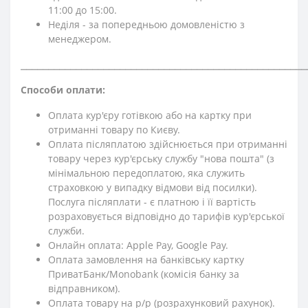
11:00 до 15:00.
Неділя - за попередньою домовленістю з
менеджером.
⎯⎯⎯⎯⎯⎯⎯⎯⎯⎯⎯⎯⎯⎯⎯⎯⎯⎯⎯⎯⎯⎯⎯⎯⎯⎯⎯⎯⎯⎯⎯⎯⎯⎯⎯⎯⎯⎯⎯⎯⎯⎯⎯⎯⎯⎯⎯⎯⎯⎯⎯⎯
Способи оплати:
Оплата кур'єру готівкою або на картку при
отриманні товару по Києву.
Оплата післяплатою здійснюється при отриманні
товару через кур'єрську службу "нова пошта" (з
мінімальною передоплатою, яка служить
страховкою у випадку відмови від посилки).
Послуга післяплати - є платною і її вартість
розраховується відповідно до тарифів кур'єрської
служби.
Онлайн оплата: Apple Pay, Google Pay.
Оплата замовлення на банківську картку
ПриватБанк/Monobank (комісія банку за
відправником).
Оплата товару на р/р (розрахунковий рахунок).