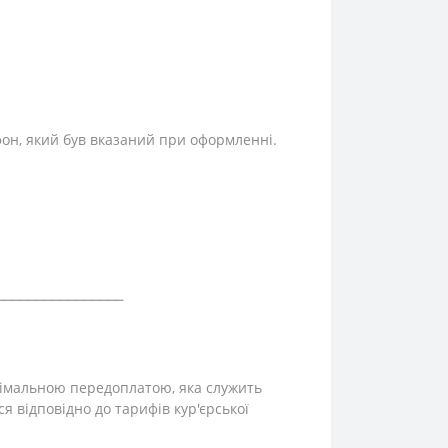
фон, який був вказаний при оформленні.
⎯⎯⎯⎯⎯⎯⎯⎯⎯⎯⎯⎯⎯⎯⎯⎯
інімальною передоплатою, яка служить
ся відповідно до тарифів кур'єрської