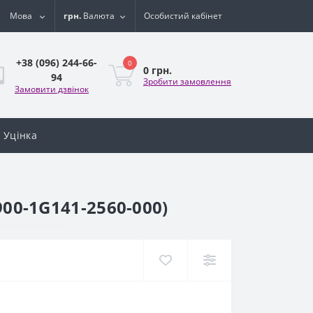
Мова
грн.
Валюта
Особистий кабінет
+38 (096) 244-66-
0
0 грн.
94
Зробити замовлення
Замовити дзвінок
Уцінка
900-1G141-2560-000)