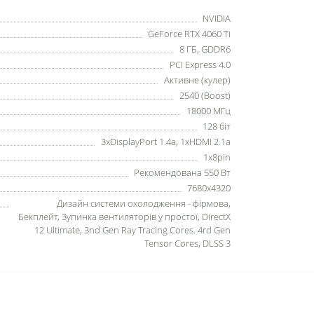
NVIDIA
GeForce RTX 4060 Ti
8 ГБ, GDDR6
PCI Express 4.0
Активне (кулер)
2540 (Boost)
18000 МГц
128 біт
3xDisplayPort 1.4a, 1xHDMI 2.1a
1x8pin
Рекомендована 550 Вт
7680x4320
Дизайн системи охолодження - фірмова,
Бекплейт, Зупинка вентиляторів у простої, DirectX
12 Ultimate, 3nd Gen Ray Tracing Cores. 4rd Gen
Tensor Cores, DLSS 3