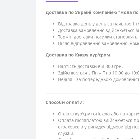
Доставка по Україні компанією "Нова п
Відправка день у день за наявності 
Доставка замовлення здійснюється зг
Термін доставки посилки становлять 1
Після відправлення замовлення, ном
Доставка по Києву кур'єром
Вартість доставки від 300 грн.
Здійснюється з Пн – Пт з 10:00 до 19:0
Неділя - за попередньою домовленіс
⎯⎯⎯⎯⎯⎯⎯⎯⎯⎯⎯⎯⎯⎯⎯⎯⎯⎯⎯⎯⎯⎯⎯⎯⎯⎯⎯⎯⎯⎯⎯⎯⎯⎯⎯⎯⎯
Способи оплати:
Оплата кур'єру готівкою або на картк
Оплата післяплатою здійснюється пр
страховкою у випадку відмови від поси
служби.