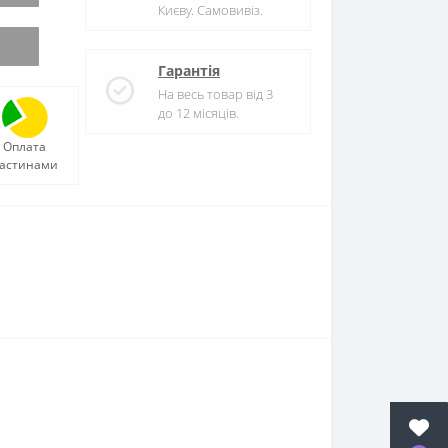
Києву. Самовивіз.
Гарантія
На весь товар від 3
до 12 місяців.
Оплата
астинами