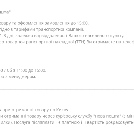
ошта"
товару та оформлення замовлення до 15:00.
ідно з тарифами транспортної компанії.
-3 дні, залежно від віддаленості Вашого населеного пункту.
ер товарно-транспортної накладної (ТТН) Ви отримаєте на теле
0 / Сб з 11:00 до 15:00.
тю з менеджером.
⎯⎯⎯⎯⎯⎯⎯⎯⎯⎯⎯⎯⎯⎯⎯⎯⎯⎯⎯⎯⎯⎯⎯⎯⎯⎯⎯⎯⎯⎯⎯⎯⎯⎯⎯⎯⎯⎯⎯⎯⎯⎯⎯⎯⎯⎯⎯⎯⎯⎯⎯⎯⎯⎯⎯⎯
у при отриманні товару по Києву.
и отриманні товару через кур'єрську службу "нова пошта" (з м
лки). Послуга післяплати - є платною і її вартість розраховуєть