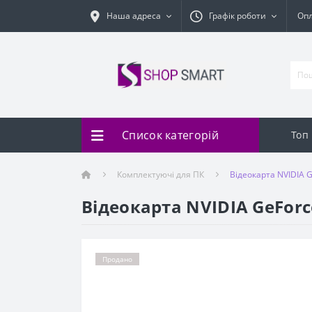
Наша адреса
Графік роботи
Оп
Список категорій
Топ
Комплектуючі для ПК
Відеокарта NVIDIA G
Відеокарта NVIDIA GeForce
Продано