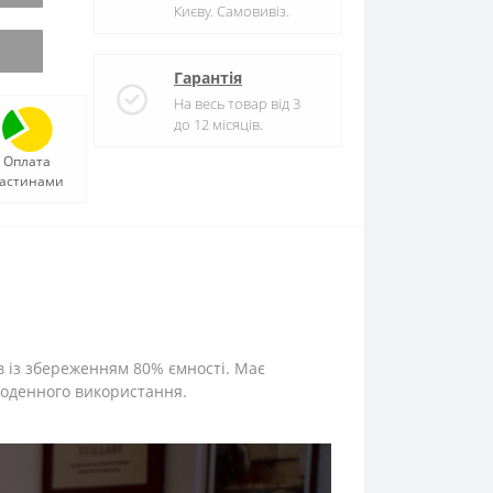
Києву. Самовивіз.
Гарантія
На весь товар від 3
до 12 місяців.
Оплата
астинами
ів із збереженням 80% ємності. Має
щоденного використання.