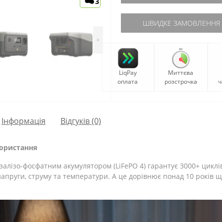
3
ШВИДКЕ ЗАМОВЛЕННЯ
>
LiqPay
Миттєва
оплата
розстрочка
ч
Iнформація
Відгуків (0)
ористання
-залізо-фосфатним акумулятором (LiFePO 4) гарантує 3000+ цикл
апруги, струму та температури. А це дорівнює понад 10 років 