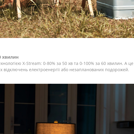
0 хвилин
нологією X-Stream: 0-80% за 50 хв та 0-100% за 60 хвилин. А це
них відключень електроенергії або незапланованих подорожей.