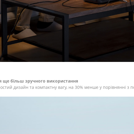
ля ще більш зручного використання
остий дизайн та компактну вагу, на 30% менше у порівнянні з п