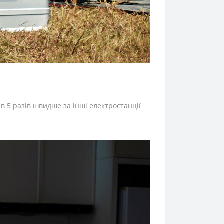
 в 5 разів швидше за інші електростанції