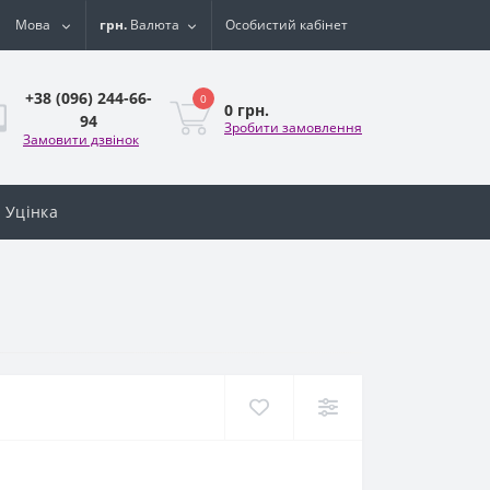
Мова
грн.
Валюта
Особистий кабінет
+38 (096) 244-66-
0
0 грн.
94
Зробити замовлення
Замовити дзвінок
Уцінка