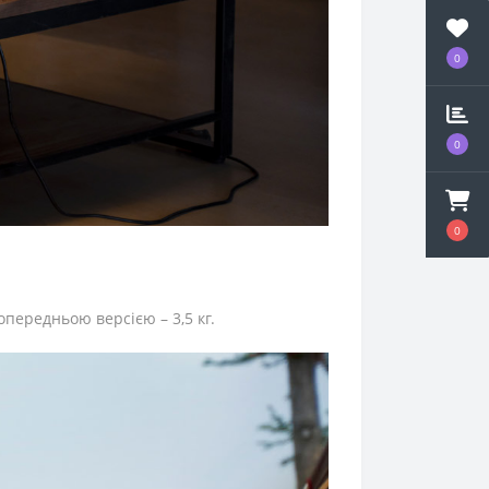
0
0
0
опередньою версією – 3,5 кг.