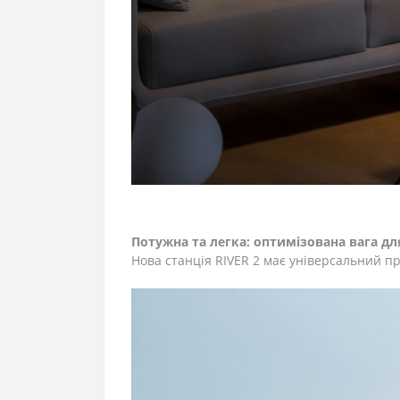
Потужна та легка: оптимізована вага д
Нова станція RIVER 2 має універсальний пр