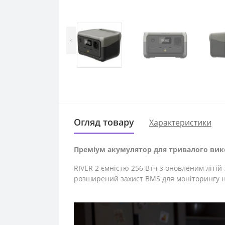
<
Огляд товару
Характеристики
Преміум акумулятор для тривалого вик
RIVER 2 ємністю 256 Втч з оновленим літій
розширений захист BMS для моніторингу н