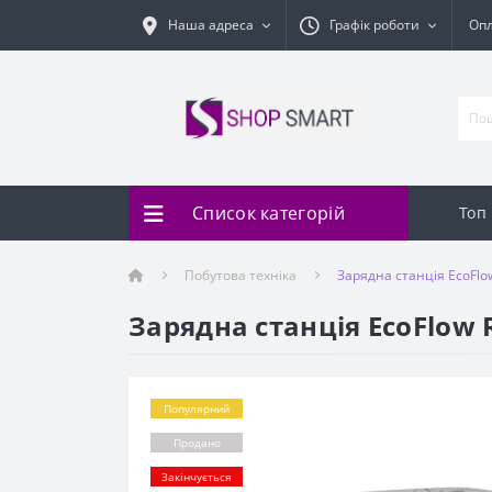
Наша адреса
Графік роботи
Оп
Список категорій
Топ
Побутова техніка
Зарядна станція EcoFlow
Зарядна станція EcoFlow 
Популярний
Продано
Закінчується