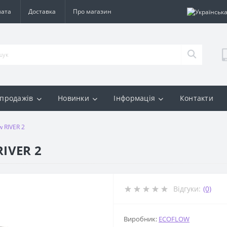
лата
Доставка
Про магазин
 продажів
Новинки
Інформація
Контакти
 RIVER 2
RIVER 2
Відгуки:
(0)
Виробник:
ECOFLOW