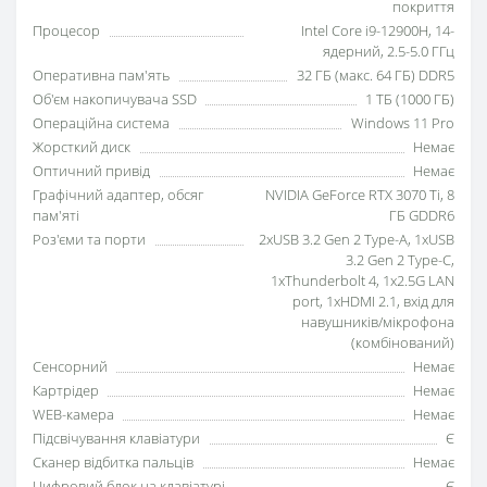
покриття
Процесор
Intel Core i9-12900H, 14-
ядерний, 2.5-5.0 ГГц
Оперативна пам'ять
32 ГБ (макс. 64 ГБ) DDR5
Об'єм накопичувача SSD
1 ТБ (1000 ГБ)
Операційна система
Windows 11 Pro
Жорсткий диск
Немає
Оптичний привід
Немає
Графічний адаптер, обсяг
NVIDIA GeForce RTX 3070 Ti, 8
пам'яті
ГБ GDDR6
Роз'єми та порти
2xUSB 3.2 Gen 2 Type-A, 1xUSB
3.2 Gen 2 Type-C,
1xThunderbolt 4, 1x2.5G LAN
port, 1xHDMI 2.1, вхід для
навушників/мікрофона
(комбінований)
Сенсорний
Немає
Картрідер
Немає
WEB-камера
Немає
Підсвічування клавіатури
Є
Сканер відбитка пальців
Немає
Цифровий блок на клавіатурі
Є