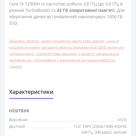
Core i9-12900H із частотою роботи 3,8 ГГц (до 5,0 ГГц в
режимі TurboBoost) та
32 ГБ оперативної пам'яті
. Для
зберігання даних встановлений накопичувач 1000 ГБ
SSD.
Шановні покупці, через динамічну зміну курсу валют - ціни в
нашому інтернет-магазині можуть змінюватися! Щоб уникнути
непорозумінь - наполегливо просимо, у момент оформлення
замовлення - уточнювати у менеджера актуальну вартість
товару!
Характеристики
НОУТБУК
Виробник
ASUS
Дисплей
15.6" EWV (2560x1440) WQHD,
240 Гц, 300 кд/м2, матове