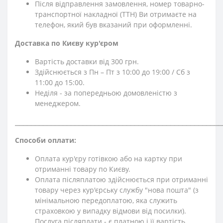
Після відправлення замовлення, номер товарно-
транспортної накладної (ТТН) Ви отримаєте на
телефон, який був вказаний при оформленні.
Доставка по Києву кур'єром
Вартість доставки від 300 грн.
Здійснюється з Пн – Пт з 10:00 до 19:00 / Сб з
11:00 до 15:00.
Неділя - за попередньою домовленістю з
менеджером.
⎯⎯⎯⎯⎯⎯⎯⎯⎯⎯⎯⎯⎯⎯⎯⎯⎯⎯⎯⎯⎯⎯⎯⎯⎯⎯⎯⎯⎯⎯⎯⎯⎯⎯⎯⎯⎯⎯⎯⎯⎯⎯⎯⎯⎯⎯⎯⎯⎯⎯⎯⎯
Способи оплати:
Оплата кур'єру готівкою або на картку при
отриманні товару по Києву.
Оплата післяплатою здійснюється при отриманні
товару через кур'єрську службу "нова пошта" (з
мінімальною передоплатою, яка служить
страховкою у випадку відмови від посилки).
Послуга післяплати - є платною і її вартість