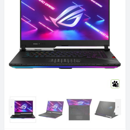
3
<
>