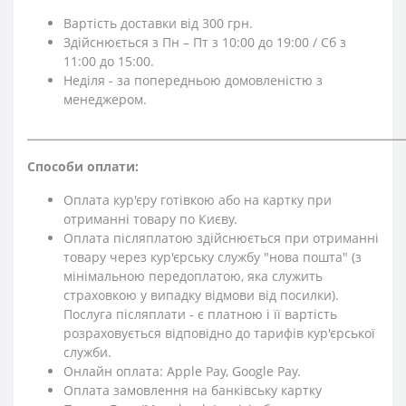
Вартість доставки від 300 грн.
Здійснюється з Пн – Пт з 10:00 до 19:00 / Сб з
11:00 до 15:00.
Неділя - за попередньою домовленістю з
менеджером.
⎯⎯⎯⎯⎯⎯⎯⎯⎯⎯⎯⎯⎯⎯⎯⎯⎯⎯⎯⎯⎯⎯⎯⎯⎯⎯⎯⎯⎯⎯⎯⎯⎯⎯⎯⎯⎯⎯⎯⎯⎯⎯⎯⎯⎯⎯⎯⎯⎯⎯⎯⎯
Способи оплати:
Оплата кур'єру готівкою або на картку при
отриманні товару по Києву.
Оплата післяплатою здійснюється при отриманні
товару через кур'єрську службу "нова пошта" (з
мінімальною передоплатою, яка служить
страховкою у випадку відмови від посилки).
Послуга післяплати - є платною і її вартість
розраховується відповідно до тарифів кур'єрської
служби.
Онлайн оплата: Apple Pay, Google Pay.
Оплата замовлення на банківську картку