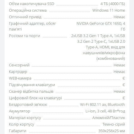
Об'єм накопичувача SSD
4 ТБ (4000 ГБ)
Операційна система
Windows 11 Home
Оптичний привід
Немає
Графічний адаптер, обсяг
NVIDIA GeForce GTX 1650, 4
пам'яті
Гб
Роз'єми та порти
2xUSB 3.2 Gen 1 Type-A, 1xUSB
3.2 Gen 2 Type-C, 1xUSB 2.0
Type-A, HDMI, вхід для
навушників/мікрофона
(комбінований)
Сенсорний
Немає
Картрідер
Немає
WEB-камера
Є
Підсвічування клавіатури
Є
Сканер відбитка пальців
Немає
Цифровий блок на клавіатурі
Є
Бездротовий зв'язок
Wi-Fi 802.11 ax, Bluetooth
Акумулятор
Li-Ion, 3 cell, 48 Вт*год
Матеріал корпусу
Алюміній/Пластик
Колір корпусу
Темно-сірий
Габарити
359x256x25 мм