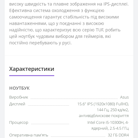
високу швидкість та плавне зображення на IPS-дисплеї.
Ефективна система охолодження з функцією
самоочищення гарантує стабільність під високими
навантаженнями, що у поєднанні з високою
надійністю, що характеризує всю серію TUF, робить
цей ноутбук чудовим вибором для геймерів, які
постійно перебувають у русі.
Характеристики
НОУТБУК
Виробник
Asus
Дисплей
15.6" IPS (1920x1080) FullHD,
144 Гц, 250 кд/м2,
антивідблискове покриття
Процесор
Intel Core i5-10300H, 4-
ядерний, 2.5-4.5 ГГц
Оперативна пам'ять
32 ГБ DDR4