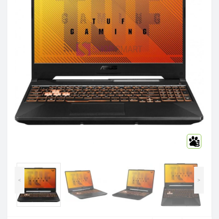
3
<
>